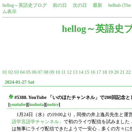
hellog～英語史ブログ
前の日
次の日
最新
helhub (Th
ム表示
hellog～英語史
01
02
03
04
05
06
07
08
09
10
11
12
13
14
15
16
17
18
19
20
21
22
2024-01-27 Sat
#5388. YouTube 「いのほたチャンネル」で200
■
[
youtube
][
inohota
][
notice
]
1月24日（水）の19:00より，同僚の井上逸兵先生と運営し
語学言語学チャンネル」
で初のライヴ配信を試みました．
は無事にライヴ配信できたようで一安心．多くの方々に