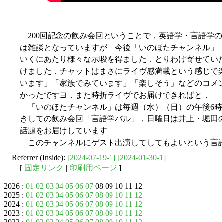
200回記念の飲み会回ということで，英語学・言語学
は雑談となっていますが，今後「いのほたチャンネル」
いくにあたり様々な示唆を得ました．とりわけ寄せてい
けました．チャットはまさにライヴ感満載という感じで楽
います」「家族でみています」「楽しそう」などのコメ
かったですヨ．また時折ライヴでお届けできればと．
「いのほたチャンネル」は毎週（水）（日）の午後6時
きしての飲み会回「言語学バル」，日曜日は井上・堀田
話題をお届けしています．
このチャンネルにゲスト出演してしてもよいという言
Referrer (Inside):
[2024-07-19-1]
[2024-01-30-1]
[
固定リンク
|
印刷用ページ
]
2026 :
01
02
03
04
05
06
07
08 09 10 11 12
2025 :
01
02
03
04
05
06
07
08
09
10
11
12
2024 :
01
02
03
04
05
06
07
08
09
10
11
12
2023 :
01
02
03
04
05
06
07
08
09
10
11
12
2022 :
01
02
03
04
05
06
07
08
09
10
11
12