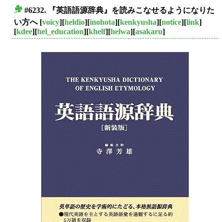
#6232. 『英語語源辞典』を読みこなせるようになりた
■
い方へ
[
voicy
][
heldio
][
inohota
][
kenkyusha
][
notice
][
link
]
[
kdee
][
hel_education
][
khelf
][
helwa
][
asakaru
]