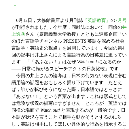
*
6月12日，大修館書店より月刊誌
『英語教育』
の
7月号
が刊行されました．今年度，同雑誌において，同僚の
井
上逸兵
さん（慶應義塾大学教授）とともに連載企画「い
のほた言語学チャンネル PRESENTS 英語を深める社会
言語学・英語史の視点」を展開しています．今回の第4
回の記事は井上さんによる言語行為の日英差に迫ってい
ます．「「あぶない！」はなぜ Watch out! になるのか
―― 日常に転がるスピーチアクトの日英比較」です．
今回の井上さんの論考は，日常の何気ない表現に潜む
語用論の話題をおもしろく掘り下げています．たとえ
ば，誰かが転びそうになった際，日本語ではとっさに
「あぶない！」という言葉が出ます．これは形式として
は危険な状況の描写にすぎません．ところが，英語では
同様の場面で
Watch out!
と表現するのが一般的です．日
本語が状況を言うことで相手を動かそうとするのに対
し，英語は相手にしてほしい具体的な行為を指示するこ