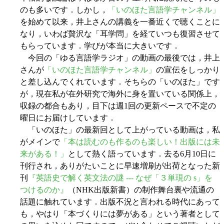
のも多いです．しかし，
「いのほた言語学チャンネル」
を始めて以来，井上さんの講義を一番近くで聴くことに
なり，いわば贅沢な「耳学問」を経ていつも復習させて
もらっています．学びが本当に大きいです．
今回の「ゆる言語学ラジオ」の動画の最後では，井上
さんが
「いのほた言語学チャンネル」
の宣伝をしっかり
と差し込んでくれています．そちらの「いのほた」です
が，現在私が在外研究で海外に身を置いている関係上，
収録の都合もあり，目下は週1回の更新ペースで不定の
曜日にお届けしています．
「いのほた」の最新回として上がっている動画は，私
がメインで
「本は読むのも作るのも楽しい！出版には未
来がある！」
として熱く語っています．去る6月10日に
刊行され，ありがたいことに早速増刷が出荷となった新
刊
『英語史で解く英文法の謎 --- なぜ「３単現の s」を
つけるのか』
（NHK出版新書）の制作舞台裏や流通の
話題に触れています．出版不況と言われる時代にあって
も，やはり「本づくりには夢がある」という著者として