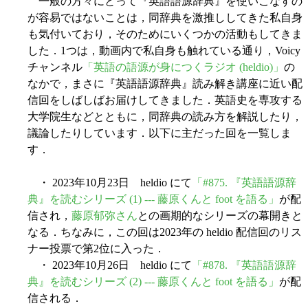
一般の方々にとって『英語語源辞典』を使いこなすの
が容易ではないことは，同辞典を激推ししてきた私自身
も気付いており，そのためにいくつかの活動もしてきま
した．1つは，動画内で私自身も触れている通り，Voicy
チャンネル
「英語の語源が身につくラジオ (heldio)」
の
なかで，まさに『英語語源辞典』読み解き講座に近い配
信回をしばしばお届けしてきました．英語史を専攻する
大学院生などとともに，同辞典の読み方を解説したり，
議論したりしています．以下に主だった回を一覧しま
す．
・ 2023年10月23日 heldio にて
「#875. 『英語語源辞
典』を読むシリーズ (1) --- 藤原くんと foot を語る」
が配
信され，
藤原郁弥さん
との画期的なシリーズの幕開きと
なる．ちなみに，この回は2023年の heldio 配信回のリス
ナー投票で第2位に入った．
・ 2023年10月26日 heldio にて
「#878. 『英語語源辞
典』を読むシリーズ (2) --- 藤原くんと foot を語る」
が配
信される．