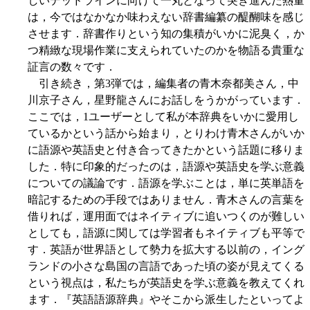
しいデッドラインに向けて一丸となって突き進んだ熱量
は，今ではなかなか味わえない辞書編纂の醍醐味を感じ
させます．辞書作りという知の集積がいかに泥臭く，か
つ精緻な現場作業に支えられていたのかを物語る貴重な
証言の数々です．
引き続き，第3弾では，編集者の青木奈都美さん，中
川京子さん，星野龍さんにお話しをうかがっています．
ここでは，1ユーザーとして私が本辞典をいかに愛用し
ているかという話から始まり，とりわけ青木さんがいか
に語源や英語史と付き合ってきたかという話題に移りま
した．特に印象的だったのは，語源や英語史を学ぶ意義
についての議論です．語源を学ぶことは，単に英単語を
暗記するための手段ではありません．青木さんの言葉を
借りれば，運用面ではネイティブに追いつくのが難しい
としても，語源に関しては学習者もネイティブも平等で
す．英語が世界語として勢力を拡大する以前の，イング
ランドの小さな島国の言語であった頃の姿が見えてくる
という視点は，私たちが英語史を学ぶ意義を教えてくれ
ます．『英語語源辞典』やそこから派生したといってよ