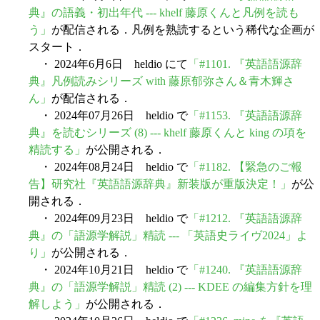
典』の語義・初出年代 --- khelf 藤原くんと凡例を読も
う」
が配信される．凡例を熟読するという稀代な企画が
スタート．
・ 2024年6月6日 heldio にて
「#1101. 『英語語源辞
典』凡例読みシリーズ with 藤原郁弥さん＆青木輝さ
ん」
が配信される．
・ 2024年07月26日 heldio で
「#1153. 『英語語源辞
典』を読むシリーズ (8) --- khelf 藤原くんと king の項を
精読する」
が公開される．
・ 2024年08月24日 heldio で
「#1182. 【緊急のご報
告】研究社『英語語源辞典』新装版が重版決定！」
が公
開される．
・ 2024年09月23日 heldio で
「#1212. 『英語語源辞
典』の「語源学解説」精読 --- 「英語史ライヴ2024」よ
り」
が公開される．
・ 2024年10月21日 heldio で
「#1240. 『英語語源辞
典』の「語源学解説」精読 (2) --- KDEE の編集方針を理
解しよう」
が公開される．