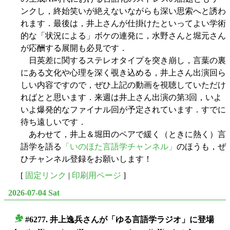
ンクし，終始笑いが絶えないながらも深い思索へと誘わ
れます．最後は，井上さんが仕掛けたといってよい学術
的な「状況による」ボケの連発に，水野さんと堀元さん
が応酬する展開も必見です．
日英差に関するステレオタイプを突き崩し，言葉の裏
にある文化や心理を深く覗き込める，井上さん出演回ら
しい内容ですので，ぜひ上記の動画を視聴していただけ
ればとと思います．来週は井上さん出演の第3回，いよ
いよ爆発的なファイナル回が予定されています．すでに
待ち遠しいです．
あわせて，井上＆堀田のペアで緩く（ときに熱く）言
語学を語る
「いのほた言語学チャンネル」
のほうも，ぜ
ひチャンネル登録をお願いします！
[
固定リンク
|
印刷用ページ
]
2026-07-04 Sat
#6277. 井上逸兵さんが「ゆる言語学ラジオ」に登場
■