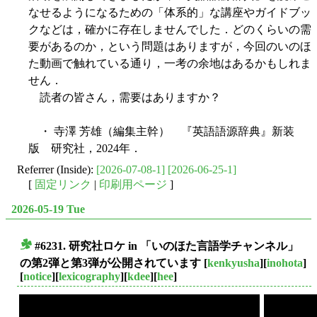
なせるようになるための「体系的」な講座やガイドブッ
クなどは，確かに存在しませんでした．どのくらいの需
要があるのか，という問題はありますが，今回のいのほ
た動画で触れている通り，一考の余地はあるかもしれま
せん．
読者の皆さん，需要はありますか？
・ 寺澤 芳雄（編集主幹） 『英語語源辞典』新装
版 研究社，2024年．
Referrer (Inside):
[2026-07-08-1]
[2026-06-25-1]
[
固定リンク
|
印刷用ページ
]
2026-05-19 Tue
#6231. 研究社ロケ in 「いのほた言語学チャンネル」
■
の第2弾と第3弾が公開されています
[
kenkyusha
][
inohota
]
[
notice
][
lexicography
][
kdee
][
hee
]