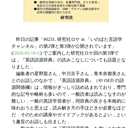
昨日の記事「#6231. 研究社ロケ in 「いのほた言語学
チャンネル」の第2弾と第3弾が公開されています」
(
[2026-05-19-1]
) でご案内した研究社ロケ回の第3弾で
は，『英語語源辞典』の読みこなしについても話題とな
りました．
編集者の星野龍さん，中川京子さん，青木奈都美さん
とのお話しのなかで，『英語語源辞典』（や
OED
の語
源関係欄）は，情報がぎっしり詰め込まれており，専門
的な記号や略称も多いので，一般読者は読みこなすのが
難しい．一般の英語学習者が，同辞典の良さを本格的に
味わおうと思えば，読み解き方の手ほどきが必要なほど
だ．そのための講座やガイドブックがあるとよい，とい
う趣旨のお話しも出ました．