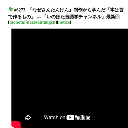
#6273. 『なぜさんたんげん』制作から学んだ「本は皆
■
で作るもの」 --- 「いのほた言語学チャンネル」最新回
[
inohota
][
nazesantangen
][
notice
]