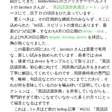
紹介してきた，heldio/helwa のコアリスナーでヘルメイ
トの lacolaco さんが，
「英語語源辞典通読ノート」
シリ
ーズにて，目下 D の項目をひた走っています．
驚くべきは，その圧倒的な継続力のみならず，そこに
込められた「hel活」スピリットの進化にあります．最
新の2つの記事，すなわち6月13日公開の
desire -- desk
，
および6月20日公開の
despite, develop, device
を拝読し，
胸が熱くなりました．
この最新の2回において，lacolaco さんは貴重で有用
な，新しい試みを始められています．前者では
desk
を，後者では
device
をサンプルとして取り上げ，『英語
語源辞典』初心者に向けて，同辞典の読み方をきわめて
丁寧に解説してくれているのです．同辞典特有の専門記
号，略称，句読点などの1つひとつにまでこだわり，そ
れが何を意味しているのかを噛み砕いて説明しているセ
クションは，『英語語源辞典』を所有していながらも，
専門的すぎて使いこなせていなかった多くの方々にとっ
て福音となるはずです．
これは，1ヶ月ほど前の hellog 記事「#6232. 『英語語