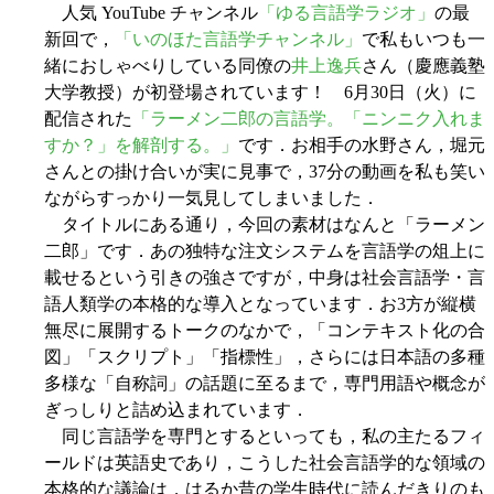
人気 YouTube チャンネル
「ゆる言語学ラジオ」
の最
新回で，
「いのほた言語学チャンネル」
で私もいつも一
緒におしゃべりしている同僚の
井上逸兵
さん（慶應義塾
大学教授）が初登場されています！ 6月30日（火）に
配信された
「ラーメン二郎の言語学。「ニンニク入れま
すか？」を解剖する。」
です．お相手の水野さん，堀元
さんとの掛け合いが実に見事で，37分の動画を私も笑い
ながらすっかり一気見してしまいました．
タイトルにある通り，今回の素材はなんと「ラーメン
二郎」です．あの独特な注文システムを言語学の俎上に
載せるという引きの強さですが，中身は社会言語学・言
語人類学の本格的な導入となっています．お3方が縦横
無尽に展開するトークのなかで，「コンテキスト化の合
図」「スクリプト」「指標性」，さらには日本語の多種
多様な「自称詞」の話題に至るまで，専門用語や概念が
ぎっしりと詰め込まれています．
同じ言語学を専門とするといっても，私の主たるフィ
ールドは英語史であり，こうした社会言語学的な領域の
本格的な議論は，はるか昔の学生時代に読んだきりのも