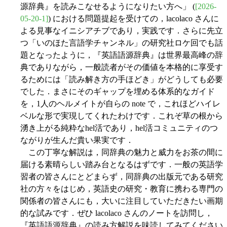
源辞典』を読みこなせるようになりたい方へ」 (
[2026-
05-20-1]
) における問題提起を受けての，lacolaco さんに
よる見事なイニシアチブであり，実践です．さらに先立
つ「いのほた言語学チャンネル」の研究社ロケ回でも話
題となったように，『英語語源辞典』は世界最高峰の辞
典でありながら，一般読者がその価値を本格的に享受す
るためには「読み解き方の手ほどき」がどうしても必要
でした．まさにそのギャップを埋める体系的なガイド
を，1人のヘルメイトが自らの note で，これほどハイレ
ベルな形で実現してくれたわけです．これぞ草の根から
湧き上がる純粋なhel活であり，hel活コミュニティのつ
ながりが生んだ貴い果実です．
この丁寧な解説は，同辞典の魅力と威力をお茶の間に
届ける素晴らしい踏み台となるはずです．一般の英語学
習者の皆さんにとどまらず，同辞典の出版元である研究
社の方々をはじめ，英語史の研究・教育に携わる専門の
関係者の皆さんにも，大いに注目していただきたい画期
的な試みです．ぜひ lacolaco さんのノートを訪問し，
『英語語源辞典』の読み方解説を味読してみてください