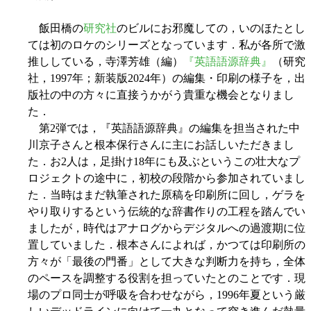
飯田橋の
研究社
のビルにお邪魔しての，いのほたとし
ては初のロケのシリーズとなっています．私が各所で激
推ししている，寺澤芳雄（編）
『英語語源辞典』
（研究
社，1997年；新装版2024年）の編集・印刷の様子を，出
版社の中の方々に直接うかがう貴重な機会となりまし
た．
第2弾では，『英語語源辞典』の編集を担当された中
川京子さんと根本保行さんに主にお話しいただきまし
た．お2人は，足掛け18年にも及ぶというこの壮大なプ
ロジェクトの途中に，初校の段階から参加されていまし
た．当時はまだ執筆された原稿を印刷所に回し，ゲラを
やり取りするという伝統的な辞書作りの工程を踏んでい
ましたが，時代はアナログからデジタルへの過渡期に位
置していました．根本さんによれば，かつては印刷所の
方々が「最後の門番」として大きな判断力を持ち，全体
のペースを調整する役割を担っていたとのことです．現
場のプロ同士が呼吸を合わせながら，1996年夏という厳