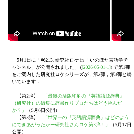
5月1日に「#6213. 研究社ロケ in 「いのほた言語学チ
ャンネル」が公開されました」 (
[2026-05-01-1]
) で第1弾
をご案内した研究社ロケシリーズが，第2弾，第3弾と続
いています．
【第2弾】
「最後の活版印刷の『英語語源辞典』
（研究社）の編集に辞書作りプロたちはどう挑んだ
か？」
（5月6日公開）
【第3弾】
「世界一の『英語語源辞典』はどのよう
にできあがったかー研究社さんロケ第3弾！」
（5月17日
公開）