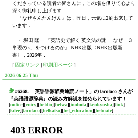
くださっている読者の皆さんに，この場を借りて心より
深く御礼申し上げます．
『なぜさんたんげん』は，昨日，元気に2刷出来して
います．
・ 堀田 隆一 『英語史で解く 英文法の謎 --- なぜ「３
単現の s」をつけるのか』 NHK出版〈NHK出版新
書〉，2026年．
[
固定リンク
|
印刷用ページ
]
2026-06-25 Thu
#6268. 「英語語源辞典通読ノート」の lacolaco さんが
■
『英語語源辞典』の読み方解説を始められています！
[
notice
][
voicy
][
heldio
][
helwa
][
inohota
][
kenkyusha
][
link
]
[
kdee
][
lacolaco
][
helkatsu
][
hel_education
][
helmate
]