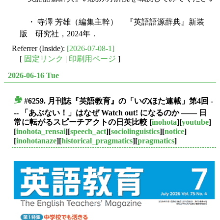
・ 寺澤 芳雄（編集主幹） 『英語語源辞典』新装
版 研究社，2024年．
Referrer (Inside):
[2026-07-08-1]
[
固定リンク
|
印刷用ページ
]
2026-06-16 Tue
#6259. 月刊誌『英語教育』の「いのほた連載」第4回 -
■
-- 「あぶない！」はなぜ Watch out! になるのか ―― 日
常に転がるスピーチアクトの日英比較
[
inohota
][
youtube
]
[
inohota_rensai
][
speech_act
][
sociolinguistics
][
notice
]
[
inohotanaze
][
historical_pragmatics
][
pragmatics
]