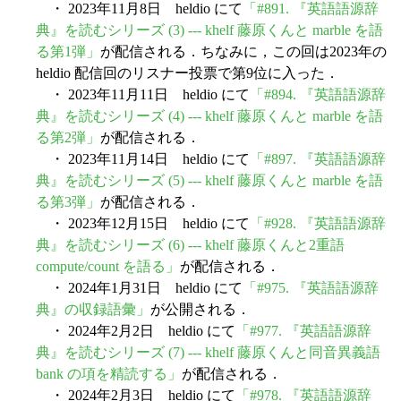
・ 2023年11月8日 heldio にて
「#891. 『英語語源辞
典』を読むシリーズ (3) --- khelf 藤原くんと marble を語
る第1弾」
が配信される．ちなみに，この回は2023年の
heldio 配信回のリスナー投票で第9位に入った．
・ 2023年11月11日 heldio にて
「#894. 『英語語源辞
典』を読むシリーズ (4) --- khelf 藤原くんと marble を語
る第2弾」
が配信される．
・ 2023年11月14日 heldio にて
「#897. 『英語語源辞
典』を読むシリーズ (5) --- khelf 藤原くんと marble を語
る第3弾」
が配信される．
・ 2023年12月15日 heldio にて
「#928. 『英語語源辞
典』を読むシリーズ (6) --- khelf 藤原くんと2重語
compute/count を語る」
が配信される．
・ 2024年1月31日 heldio にて
「#975. 『英語語源辞
典』の収録語彙」
が公開される．
・ 2024年2月2日 heldio にて
「#977. 『英語語源辞
典』を読むシリーズ (7) --- khelf 藤原くんと同音異義語
bank の項を精読する」
が配信される．
・ 2024年2月3日 heldio にて
「#978. 『英語語源辞