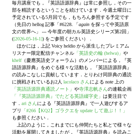
毎月講座でも，『英語語源辞典』は常に参照し，その一
部を精読するということを続けています．今週土曜日に
予定されている5月回でも，もちろん参照する予定です
（先日の hellog 記事「#6228. 「
again
を探って中英語原
文の世界へ」 --- 今年度の朝カル英語史シリーズ第2回」
(
[2026-05-16-1]
) をご参照ください）．
ほかには，上記 Voicy heldio から派生したプレミアム
リスナー限定配信チャンネル
「英語史の輪 (helwa)」
や
khelf
（慶應英語史フォーラム）のメンバーによる，『英
語語源辞典』をめぐる様々な活動も，『英語語源辞典』
の読みこなしに貢献しています．とりわけ同辞典の通読
に挑戦されているお2人
lacolaco さん
による note 上の
「英語語源辞典通読ノート」
や
寺澤志帆さん
の連載企画
「『英語語源辞典』でたどる英語綴字史」
は要注目で
す．
ari さん
による『英語語源辞典』で一人遊びするア
プリ
「#266【KQ2】ゴラクエを update して遊ぶ！！」
も参照ください．
上記のように，これまでにも仲間たちと私とで様々な
活動を展開してきましたが，『英語語源辞典』を読みこ