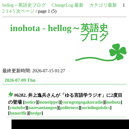
hellog～英語史ブログ
ChangeLog 最新
カテゴリ最新
1
2
3
4
5
次ページ
/ page 1 (5)
inohota -
hellog～英語史
ブログ
最終更新時間: 2026-07-15 01:27
2026-07-09 Thu
#6282. 井上逸兵さんが「ゆる言語学ラジオ」に2度目
■
の登場
[
notice
][
inoueippei
][
yurugengogakuradio
][
inohota
]
[
youtube
][
nazesantangen
][
politeness
][
sociolinguistics
]
[
honorific
][
hedge
]