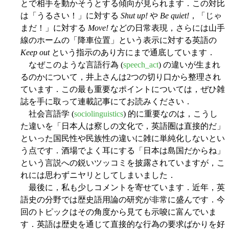
とで相手を動かそうとする傾向が見られます．この対比
は「うるさい！」に対する
Shut up!
や
Be quiet!
，「じゃ
まだ！」に対する
Move!
などの日常表現，さらには山手
線のホームの「降車位置」という表示に対する英語の
Keep out
という指示のあり方にまで通底しています．
なぜこのような言語行為 (
speech_act
) の違いが生まれ
るのかについて，井上さんは2つの切り口から整理され
ています．この最も重要なポイントについては，ぜひ雑
誌を手に取って連載記事にてお読みください．
社会言語学 (
sociolinguistics
) 的に重要なのは，こうし
た違いを「日本人は察しの文化で，英語圏は直接的だ」
といった国民性や民族性の違いに雑に単純化しないとい
う点です．酒場でよく耳にする「日本は島国だからね」
という言説への鋭いツッコミを披露されていますが，こ
れには思わずニヤリとしてしまいました．
最後に，私も少しコメントを寄せています．近年，英
語史の分野では歴史語用論の研究が非常に盛んです．今
回のトピックはその角度から見ても示唆に富んでいま
す．英語は歴史を通じて直接的な行為の要求ばかりを好