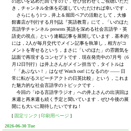
の思いを込めた回ですので，ぜひ合わせてご視聴いただ
き，チャンネル全体を応援していただければ幸いです．
さらにもう1つ，井上＆堀田ペアの活動として，大修
館書店が刊行する月刊誌『英語教育』にて，「いのほた
言語学チャンネル presents 英語を深める社会言語学・英
語史の視点」という連載記事を展開しています．基本的
には，2人が毎月交代でメイン記事を執筆し，相方がコ
メントを寄せるという，まさに「いのほた」の雰囲気を
誌面で再現するコンセプトです．現在発売中の7月号（6
月12日刊行）は井上さんがメイン担当で，タイトルは
「「あぶない！」はなぜ Watch out! になるのか ―― 日
常に転がるスピーチアクトの日英比較」という，これま
た魅力的な社会言語学のトピックです．
今回の「ゆる言語学ラジオ」への井上さんの出演回は
来週と再来週も続く予定と聞いています．ぜひ今後の展
開にも大いに期待したいですね！
[
固定リンク
|
印刷用ページ
]
2026-06-30 Tue