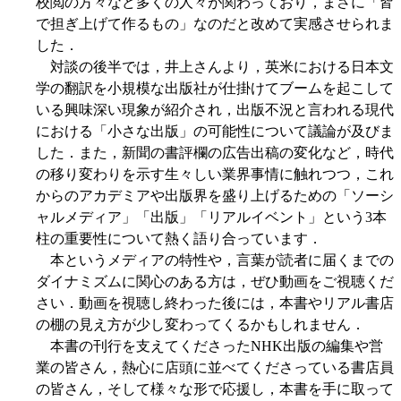
校閲の方々など多くの人々が関わっており，まさに「皆
で担ぎ上げて作るもの」なのだと改めて実感させられま
した．
対談の後半では，井上さんより，英米における日本文
学の翻訳を小規模な出版社が仕掛けてブームを起こして
いる興味深い現象が紹介され，出版不況と言われる現代
における「小さな出版」の可能性について議論が及びま
した．また，新聞の書評欄の広告出稿の変化など，時代
の移り変わりを示す生々しい業界事情に触れつつ，これ
からのアカデミアや出版界を盛り上げるための「ソーシ
ャルメディア」「出版」「リアルイベント」という3本
柱の重要性について熱く語り合っています．
本というメディアの特性や，言葉が読者に届くまでの
ダイナミズムに関心のある方は，ぜひ動画をご視聴くだ
さい．動画を視聴し終わった後には，本書やリアル書店
の棚の見え方が少し変わってくるかもしれません．
本書の刊行を支えてくださったNHK出版の編集や営
業の皆さん，熱心に店頭に並べてくださっている書店員
の皆さん，そして様々な形で応援し，本書を手に取って