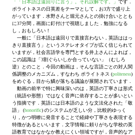
「「日本語は遠回りに言う」。それ誤解です。」
です．
ポライトネスの日英差をテーマとして，お3方で盛り上
がっています．水野さんと堀元さんとの掛け合いととも
に37分間，画面に釘付けで視聴しました．勉強になる
し，おもしろい！
一般に「日本語は遠回りで直接言わない，英語ははっ
きり直接言う」というステレオタイプが広く信じられて
いますが，社会言語学を専門とする井上さんによれば，
この認識は「3割ぐらいしか合っていない」（むしろ
逆）とのこと．今回の動画は，そんな言語ごとの対人関
係調整のメカニズム，すなわち ポライトネス (
politeness
)
をめぐる，目から鱗が落ちる議論が展開されています．
動画の前半で特に興味深いのは，英語の丁寧さは形式
（統語や形態）ではなく音声に依存することが多いとい
う指摘です．英語には日本語のような文法化された「敬
語」 (
honorific
) のシステムが乏しい分，比較的ゆっく
り，かつ明瞭に発音することで経緯や丁寧さを表現する
特徴があるといいます．文字情報に頼りがちな学校の英
語教育ではなかなか教えにくい領域ですが，音声的なア