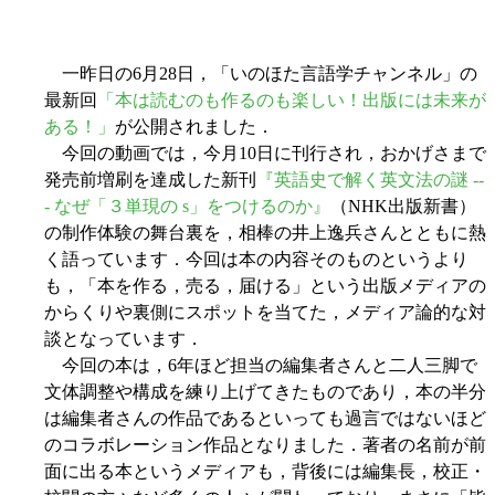
一昨日の6月28日，「いのほた言語学チャンネル」の
最新回
「本は読むのも作るのも楽しい！出版には未来が
ある！」
が公開されました．
今回の動画では，今月10日に刊行され，おかげさまで
発売前増刷を達成した新刊
『英語史で解く英文法の謎 --
- なぜ「３単現の s」をつけるのか』
（NHK出版新書）
の制作体験の舞台裏を，相棒の井上逸兵さんとともに熱
く語っています．今回は本の内容そのものというより
も，「本を作る，売る，届ける」という出版メディアの
からくりや裏側にスポットを当てた，メディア論的な対
談となっています．
今回の本は，6年ほど担当の編集者さんと二人三脚で
文体調整や構成を練り上げてきたものであり，本の半分
は編集者さんの作品であるといっても過言ではないほど
のコラボレーション作品となりました．著者の名前が前
面に出る本というメディアも，背後には編集長，校正・