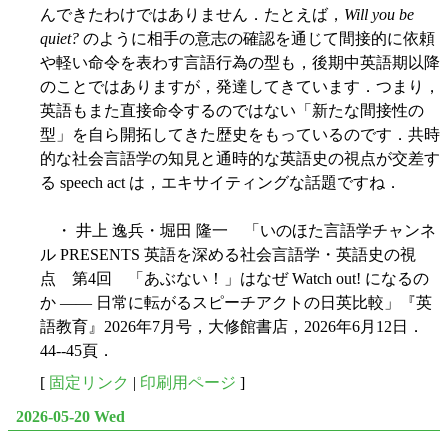
んできたわけではありません．たとえば，
Will you be
quiet?
のように相手の意志の確認を通じて間接的に依頼
や軽い命令を表わす言語行為の型も，後期中英語期以降
のことではありますが，発達してきています．つまり，
英語もまた直接命令するのではない「新たな間接性の
型」を自ら開拓してきた歴史をもっているのです．共時
的な社会言語学の知見と通時的な英語史の視点が交差す
る speech act は，エキサイティングな話題ですね．
・ 井上 逸兵・堀田 隆一 「いのほた言語学チャンネ
ル PRESENTS 英語を深める社会言語学・英語史の視
点 第4回 「あぶない！」はなぜ Watch out! になるの
か ―― 日常に転がるスピーチアクトの日英比較」『英
語教育』2026年7月号，大修館書店，2026年6月12日．
44--45頁．
[
固定リンク
|
印刷用ページ
]
2026-05-20 Wed