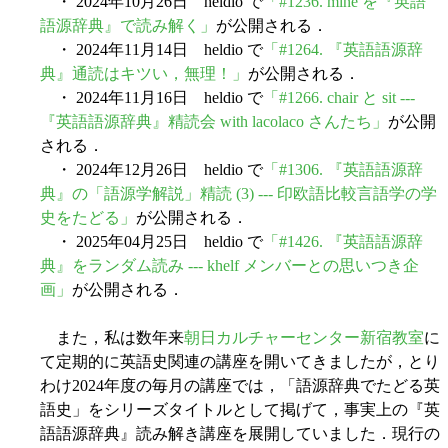
・ 2024年10月26日 heldio で
「#1236. mine を『英語
語源辞典』で読み解く」
が公開される．
・ 2024年11月14日 heldio で
「#1264. 『英語語源辞
典』通読はキツい，無理！」
が公開される．
・ 2024年11月16日 heldio で
「#1266. chair と sit ---
『英語語源辞典』精読会 with lacolaco さんたち」
が公開
される．
・ 2024年12月26日 heldio で
「#1306. 『英語語源辞
典』の「語源学解説」精読 (3) --- 印欧語比較言語学の学
史をたどる」
が公開される．
・ 2025年04月25日 heldio で
「#1426. 『英語語源辞
典』をランダム読み --- khelf メンバーとの思いつき企
画」
が公開される．
また，私は数年来
朝日カルチャーセンター新宿教室
に
て定期的に英語史関連の講座を開いてきましたが，とり
わけ2024年度の毎月の講座では，「語源辞典でたどる英
語史」をシリーズタイトルとして掲げて，事実上の『英
語語源辞典』読み解き講座を展開していました．現行の