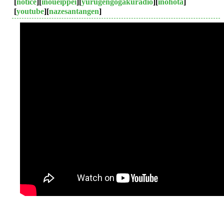
[
notice
][
inoueippei
][
yurugengogakuradio
][
inohota
]
[
youtube
][
nazesantangen
]