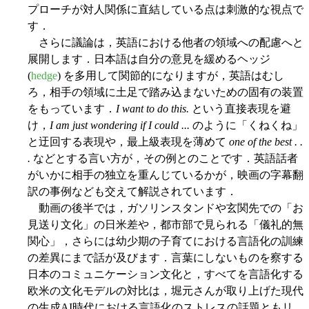
プローチが対人関係に直結している点は刺激的な視点で
す．
さらに議論は，英語における他者の領域への配慮へと
展開します．日本語は自分の意見を緩めるヘッジ
(
hedge
) を多用して関節的になりますが，英語はむし
ろ，相手の領域に土足で踏み込まないための固有の装置
をもっています．
I want to do this.
という直接表現を避
け，
I am just wondering if I could ...
のように「くねくね」
と迂回する表現や，最上級表現を薄めて
one of the best . .
.
などとする言い方が，その例とのことです．英語話者
がいかに相手の独立を重んじているかが，映画の字幕翻
訳の事例なども交えて解説されています．
動画の後半では，ガソリンスタンドや玄関先での「お
見送り文化」の日米差や，都市部で見られる「儀礼的無
関心」，さらには幼少期の子育てにおける言語化の訓練
の差異にまで話が及びます．言葉にしないものを察する
日本のコミュニケーション文化と，すべてを言語化する
欧米の文化モデルの対比は，堀元さんが取り上げた現代
の生成AI時代における言語化のストレスの話題ともリ