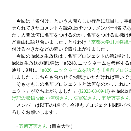
今回は「名付け」という人間らしい行為に注目し，事
せられてきたコメントを読み上げつつ，メンバー4名で
た．人間は何に名前をつけるのか，名前をつける動機は
ど自由に語り合いました．とりわけ
「京都大学11月祭統
付けるべきかなどの問いで盛り上がりました．
今回の heldio 生放送は，名前プロジェクトの第2弾
heldio 生放送の第1弾は「#5248. ニックネームを考察す
通り，9月に
「#826. ニックネームを語ろう【名前プロジ
しました．こちらも合わせてお聴きいただければ幸いで
そもそもこの名前プロジェクトとは何なのか．これについては h
ェクト」が立ち上がりました」 (
[2023-08-09-1]
) や heldi
げ記念収録 with 小河舜さん，矢冨弘さん，五所万実さん
メンバーは以下の4名で，今後もプロジェクト関連イベ
ろしくお願いします．
-
五所万実さん
（目白大学）