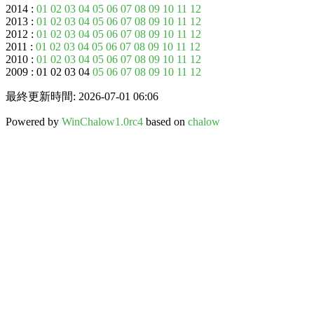
2014 :
01
02
03
04
05
06
07
08
09
10
11
12
2013 :
01
02
03
04
05
06
07
08
09
10
11
12
2012 :
01
02
03
04
05
06
07
08
09
10
11
12
2011 :
01
02
03
04
05
06
07
08
09
10
11
12
2010 :
01
02
03
04
05
06
07
08
09
10
11
12
2009 : 01 02 03 04
05
06
07
08
09
10
11
12
最終更新時間: 2026-07-01 06:06
Powered by
WinChalow1.0rc4
based on
chalow