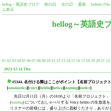
hellog～英語史ブログ
前の日
次の日
最新
helhub (Th
ム表示
hellog～英語史
01
02
03
04
05
06
07
08
09
10
11
12
13
14
15
16
17
18
19
20
21
22
2023-12-14 Thu
#5344. 名付ける際はここがポイント【名前プロジェクト
■
[
onomastics
][
voicy
][
heldio
][
helwa
][
naming
][
notice
]
先日12月11日（月）の18:00より「名前プロジェクト」 
(
naming
) についておしゃべりする Voicy heldio 
リスナーの皆様には，盛り上げに貢献くださり，ありが