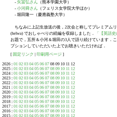
-
矢冨弘さん
（熊本学園大学）
-
小河舜さん
（フェリス女学院大学ほか）
- 堀田隆一（慶應義塾大学）
ちなみに上記生放送の後，2次会と称してプレミアムリ
(helwa) でおしゃべりの続編を収録しました．
「【英語史
お題で，五所＆小河＆堀田の3人で語り続けています．
プションしていただいた上でお聴きいただければ．
[
固定リンク
|
印刷用ページ
]
2026 :
01
02
03
04
05
06
07
08 09 10 11 12
2025 :
01
02
03
04
05
06
07
08
09
10
11
12
2024 :
01
02
03
04
05
06
07
08
09
10
11
12
2023 :
01
02
03
04
05
06
07
08
09
10
11
12
2022 :
01
02
03
04
05
06
07
08
09
10
11
12
2021 :
01
02
03
04
05
06
07
08
09
10
11
12
2020 :
01
02
03
04
05
06
07
08
09
10
11
12
2019 :
01
02
03
04
05
06
07
08
09
10
11
12
2018 :
01
02
03
04
05
06
07
08
09
10
11
12
2017 :
01
02
03
04
05
06
07
08
09
10
11
12
2016 :
01
02
03
04
05
06
07
08
09
10
11
12
2015 :
01
02
03
04
05
06
07
08
09
10
11
12