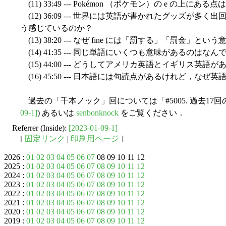
(11) 33:49 --- Pokémon （ポケモン）の e の上にある
(12) 36:09 --- 世界には英語が書かれたグッズが
う感じているのか？
(13) 38:20 --- なぜ fine には「罰する」「罰金」と
(14) 41:35 --- 同じ単語にいくつも意味があるのはなん
(15) 44:00 --- どうしてアメリカ英語とイギリス英語
(16) 45:50 --- 日本語には句読点があるけれど，な
過去の「千本ノック」回については「#5005. 過去17回の h
09-1]
) あるいは
senbonknock
をご覧ください．
Referrer (Inside):
[2023-01-09-1]
[
固定リンク
|
印刷用ページ
]
2026 :
01
02
03
04
05
06
07
08 09 10 11 12
2025 :
01
02
03
04
05
06
07
08
09
10
11
12
2024 :
01
02
03
04
05
06
07
08
09
10
11
12
2023 :
01
02
03
04
05
06
07
08
09
10
11
12
2022 :
01
02
03
04
05
06
07
08
09
10
11
12
2021 :
01
02
03
04
05
06
07
08
09
10
11
12
2020 :
01
02
03
04
05
06
07
08
09
10
11
12
2019 :
01
02
03
04
05
06
07
08
09
10
11
12