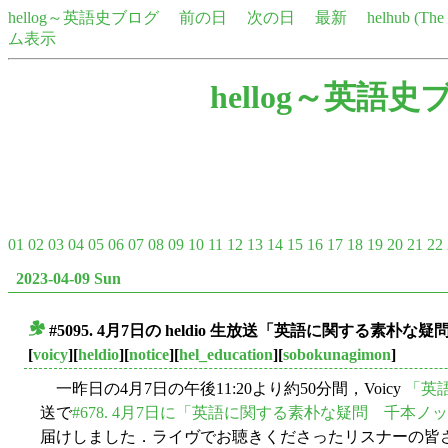
hellog～英語史ブログ
前の日
次の日
最新
helhub (Th
ム表示
hellog～英語史
01
02
03
04
05
06
07
08
09
10
11
12
13
14
15
16
17
18
19
20
21
22
2023-04-09 Sun
#5095. 4月7日の heldio 生放送「英語に関する素
■
[
voicy
][
heldio
][
notice
][
hel_education
][
sobokunagimon
]
一昨日の4月7日の午後11:20より約50分間，Voicy
「英語
送で
#678. 4月7日に「英語に関する素朴な疑問 千本ノック
届けしました．ライヴでお聴きくださったリスナーの皆