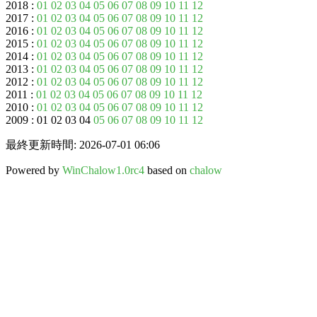
2018 :
01
02
03
04
05
06
07
08
09
10
11
12
2017 :
01
02
03
04
05
06
07
08
09
10
11
12
2016 :
01
02
03
04
05
06
07
08
09
10
11
12
2015 :
01
02
03
04
05
06
07
08
09
10
11
12
2014 :
01
02
03
04
05
06
07
08
09
10
11
12
2013 :
01
02
03
04
05
06
07
08
09
10
11
12
2012 :
01
02
03
04
05
06
07
08
09
10
11
12
2011 :
01
02
03
04
05
06
07
08
09
10
11
12
2010 :
01
02
03
04
05
06
07
08
09
10
11
12
2009 : 01 02 03 04
05
06
07
08
09
10
11
12
最終更新時間: 2026-07-01 06:06
Powered by
WinChalow1.0rc4
based on
chalow