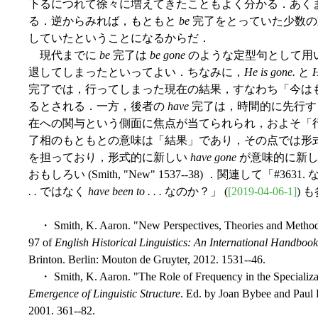
下るにつれて徐々に増えてきたこともよく分かる．あく
る．逆からみれば，もともと
be
完了をとっていた少数の
していたということになるからだ．
現代までに
be
完了は
be gone
のような定型句として用
退してしまったといってよい．ちなみに，
He is gone.
と
H
完了では，行ってしまった現在の結果，すなわち「今は
るとされる．一方，後者の
have
完了は，時間的に先行す
在への関与という側面に焦点が当てられられ，およそ「
了相のもともとの意味は「結果」であり，その点では形
を担っており，形式的に新しい
have gone
が意味的に新し
おもしろい (Smith, "New" 1537--38) ．関連して「#
. .
ではなく
have been to . . .
なのか？」 (
[2019-04-06-1]
) 
・ Smith, K. Aaron. "New Perspectives, Theories and Method
97 of
English Historical Linguistics: An International Handbook
Brinton. Berlin: Mouton de Gruyter, 2012. 1531--46.
・ Smith, K. Aaron. "The Role of Frequency in the Specializati
Emergence of Linguistic Structure
. Ed. by Joan Bybee and Paul
2001. 361--82.