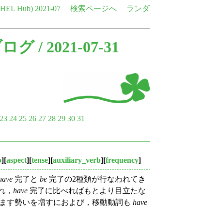
e HEL Hub)
2021-07
検索ページへ
ランダ
ブログ
/ 2021-07-31
23
24
25
26
27
28
29
30
31
b
][
aspect
][
tense
][
auxiliary_verb
][
frequency
]
have
完了と
be
完了の2種類が行なわれてき
れ，
have
完了に比べればもとより目立たな
ます勢いを増すにおよび，移動動詞も
have