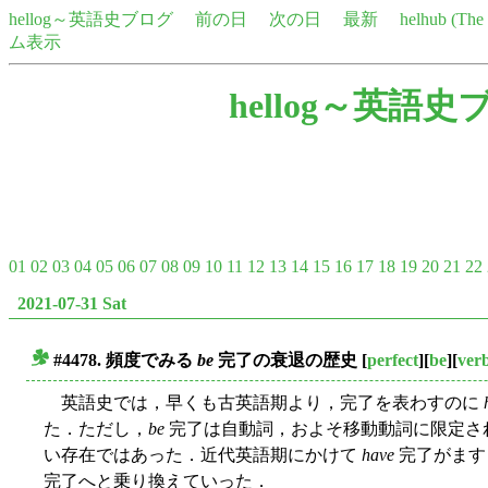
hellog～英語史ブログ
前の日
次の日
最新
helhub (Th
ム表示
hellog～英語史
01
02
03
04
05
06
07
08
09
10
11
12
13
14
15
16
17
18
19
20
21
22
2021-07-31 Sat
#4478. 頻度でみる
be
完了の衰退の歴史
[
perfect
][
be
][
ver
■
英語史では，早くも古英語期より，完了を表わすのに
た．ただし，
be
完了は自動詞，およそ移動動詞に限定さ
い存在ではあった．近代英語期にかけて
have
完了がます
完了へと乗り換えていった．