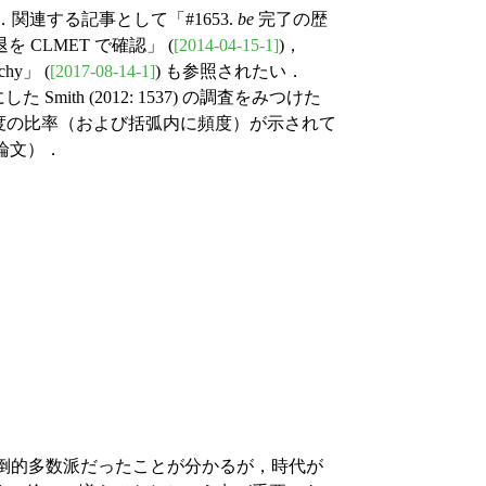
連する記事として「#1653.
be
完了の歴
 CLMET で確認」 (
[2014-04-15-1]
)，
rchy」 (
[2017-08-14-1]
) も参照されたい．
ith (2012: 1537) の調査をみつけた
n 頻度の比率（および括弧内に頻度）が示されて
 論文）．
倒的多数派だったことが分かるが，時代が