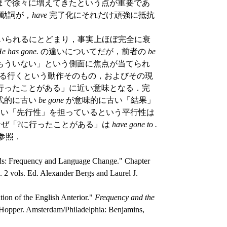
まで徐々に増えてきたという点が重要であ
動詞が，
have
完了化にそれだけ頑強に抵抗
いられるにとどまり，事実上ほぼ完全に衰
e has gone.
の違いについてだが，前者の
be
もういない」という側面に焦点が当てられ
る行くという動作そのもの，およびその現
行ったことがある」に近い意味となる．完
式的に古い
be gone
が意味的に古い「結果」
い「先行性」を担っているという平行性は
3631. なぜ「?に行ったことがある」は
have gone to .
も参照．
s: Frequency and Language Change." Chapter
. 2 vols. Ed. Alexander Bergs and Laurel J.
on of the English Anterior."
Frequency and the
 Hopper. Amsterdam/Philadelphia: Benjamins,