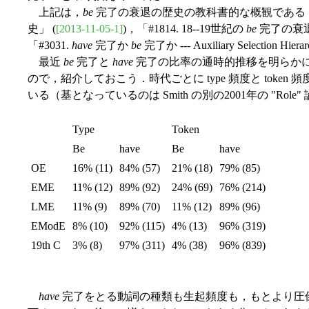
上記は，
be
完了の衰退の歴史の教科書的な概観である．関
史」 (
[2013-11-05-1]
)，「#1814. 18--19世紀の
be
完了の衰退を
「#3031.
have
完了か
be
完了か --- Auxiliary Selection Hiera
最近
be
完了と
have
完了の比率の通時的推移を明らかにした Sm
ので，紹介しておこう．時代ごとに type 頻度と toke
いる（基となっているのは Smith の別の2001年の "Role"
Type
Token
Be
have
Be
have
OE
16% (11)
84% (57)
21% (18)
79% (85)
EME
11% (12)
89% (92)
24% (69)
76% (214)
LME
11% (9)
89% (70)
11% (12)
89% (96)
EModE
8% (10)
92% (115)
4% (13)
96% (319)
19th C
3% (8)
97% (311)
4% (38)
96% (839)
have
完了をとる動詞の種類も生起頻度も，もとより圧