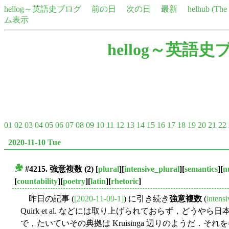
hellog～英語史ブログ
前の日
次の日
最新
helhub (Th
ム表示
hellog～英語史
01
02
03
04
05
06
07
08
09
10
11
12
13
14
15
16
17
18
19
20
21
22
2020-11-10 Tue
#4215.
強意複数
(2)
[
plural
][
intensive_plural
][
semantics
][
n
■
[
countability
][
poetry
][
latin
][
rhetoric
]
昨日の記事 (
[2020-11-09-1]
) に引き続き
強意複数
(
intensi
Quirk et al. などには取り上げられておらず，どう
で，たいていその典拠は Kruisinga 辺りのようだ．