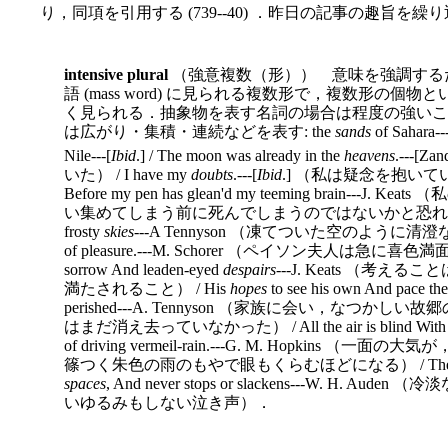
り，同項を引用する (739--40) ．昨日の記事の趣旨
intensive plural
（強意複数（形）） 意味を強調する
語 (mass word) に見られる複数形で，複数形の
く見られる．抽象物を表す名詞の場合は程度の強いこ
は広がり・集積・連続などを表す: the
sands
of Sahara--
Nile---[
Ibid
.] / The moon was already in the
heavens
.---[Zan
いた） / I have my
doubts
.---[
Ibid
.] （私は疑念を抱いている）
Before my pen has glean'd my teeming brain-
い集めてしまう前に死んでしまうのではないかと恐れている） / pur
frosty
skies
---A Tennyson （凍てついた空のように清澄な） / Mrs
of pleasure.---M. Schorer （ペイソン夫人は急に喜色満面となった
sorrow And leaden-eyed
despairs
---J. Keats （
満たされること） / His
hopes
to see his own And pace the 
perished---A. Tennyson （家族に会い，な
はまだ消え去っていなかった） / All the air is blind With r
of driving vermeil-rain.---G. M. Hopki
篠つく朱色の雨のもやで眼もくらむほどになる） / The cry that stre
spaces
, And never stops or slackens---W. H
いゆるみもしない泣き声）．