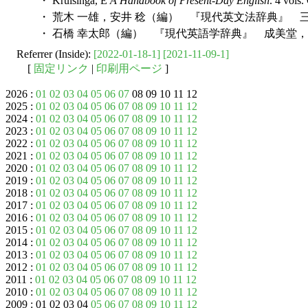
・ Kruisinga, E
A Handbook of Present-Day English
. 4 vols
・ 荒木 一雄，安井 稔（編） 『現代英文法辞典』 三省
・ 石橋 幸太郎（編） 『現代英語学辞典』 成美堂，1
Referrer (Inside):
[2022-01-18-1]
[2021-11-09-1]
[
固定リンク
|
印刷用ページ
]
2026 :
01
02
03
04
05
06
07
08 09 10 11 12
2025 :
01
02
03
04
05
06
07
08
09
10
11
12
2024 :
01
02
03
04
05
06
07
08
09
10
11
12
2023 :
01
02
03
04
05
06
07
08
09
10
11
12
2022 :
01
02
03
04
05
06
07
08
09
10
11
12
2021 :
01
02
03
04
05
06
07
08
09
10
11
12
2020 :
01
02
03
04
05
06
07
08
09
10
11
12
2019 :
01
02
03
04
05
06
07
08
09
10
11
12
2018 :
01
02
03
04
05
06
07
08
09
10
11
12
2017 :
01
02
03
04
05
06
07
08
09
10
11
12
2016 :
01
02
03
04
05
06
07
08
09
10
11
12
2015 :
01
02
03
04
05
06
07
08
09
10
11
12
2014 :
01
02
03
04
05
06
07
08
09
10
11
12
2013 :
01
02
03
04
05
06
07
08
09
10
11
12
2012 :
01
02
03
04
05
06
07
08
09
10
11
12
2011 :
01
02
03
04
05
06
07
08
09
10
11
12
2010 :
01
02
03
04
05
06
07
08
09
10
11
12
2009 : 01 02 03 04
05
06
07
08
09
10
11
12