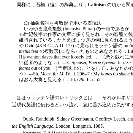
同様に，石橋（編）の辞典より，
Latinism
の項から関連す
(3) 抽象名詞を複数形で用いる表現法
いわゆる強意複数 (Intensive Plural) の一種
16世紀後半の作家の文章に多く見られ，その影響で
維持されている．たとえば，つぎの例に見られるような hopes, fea
や Ovid (43 B.C.--A.D. 17?) に見られるラテン語の amōr
metus
fear の複数形] にならったものとみなされる．Like a yo
His wanton dayes that ever loosely led, .
い従者のような…）---E. Spenser,
Faerie Qveene
I. ii. 3 
feares
out of you. （予定以上のことをして，あ
う）---Sh,
Meas. for M
. IV. ii. 206--7 / My
hopes
do shape
はおん大将と見える）---Id,
Oth
. II. i. 55.
ほほう，ラテン語のレトリックとは！ それがルネサ
近現代英語に伝わるという流れ．急に呑み込めた気がす
・ Quirk, Randolph, Sidney Greenbaum, Geoffrey Leech, and
the English Language
. London: Longman, 1985.