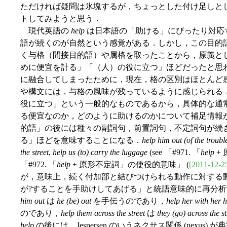
ただければ疑問は氷塊するが，ちょっとした付け足しと
トしてみようと思う．
現代英語の
help
は日本語の「助ける」にぴったり対応
語が続くのが自然という感覚がある．しかし，この目的
く与格（間接目的語）や属格を取ったことから，原義と
めに便宜を計る」「（人）の役に立つ」ほどだったと思
に融合してしまったために，現在，格の区別はほとんど
や構文には，与格の風味が残っているように感じられる
役に立つ」という一般的なものであるから，具体的な通
る便宜なのか，どのように助けるのかについて補足情報
的語」の後には種々の副詞句，前置詞句，不定詞句が続
る」ほどを意味することになる．
help him out (of the troubl
the street
,
help us (to) carry the luggage
(see 「#971. 「
help
+
「#972. 「
help
+ 原形不定詞」の使役的意味」 (
[2011-12-2
が，意味上，続く付加部と結びつけられる動作に対する
が?することを手助けしてあげる」と統語意味的に再分
him out
は
he (be) out
を手伝うのであり，
help her with her
のであり，
help them across the street
は
they (go) across the st
help
の後には，Jespersen のいうネクサス関係 (nexu