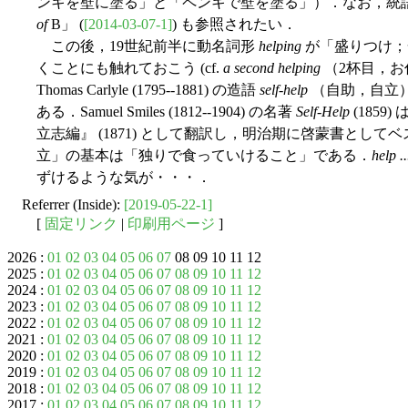
ンキを壁に塗る」と「ペンキで壁を塗る」）．なお，統語的な tran
of
B」 (
[2014-03-07-1]
) も参照されたい．
この後，19世紀前半に動名詞形
helping
が「盛りつけ；
くことにも触れておこう (cf.
a second helping
（2杯目，お
Thomas Carlyle (1795--1881) の造語
self-help
（自助，自立）
ある．Samuel Smiles (1812--1904) の名著
Self-Help
(1859
立志編』 (1871) として翻訳し，明治期に啓蒙書とし
立」の基本は「独りで食っていけること」である．
help ...
ずけるような気が・・・．
Referrer (Inside):
[2019-05-22-1]
[
固定リンク
|
印刷用ページ
]
2026 :
01
02
03
04
05
06
07
08 09 10 11 12
2025 :
01
02
03
04
05
06
07
08
09
10
11
12
2024 :
01
02
03
04
05
06
07
08
09
10
11
12
2023 :
01
02
03
04
05
06
07
08
09
10
11
12
2022 :
01
02
03
04
05
06
07
08
09
10
11
12
2021 :
01
02
03
04
05
06
07
08
09
10
11
12
2020 :
01
02
03
04
05
06
07
08
09
10
11
12
2019 :
01
02
03
04
05
06
07
08
09
10
11
12
2018 :
01
02
03
04
05
06
07
08
09
10
11
12
2017 :
01
02
03
04
05
06
07
08
09
10
11
12