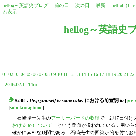
hellog～英語史ブログ
前の日
次の日
最新
helhub (Th
ム表示
hellog～英語史
01
02
03
04
05
06
07
08
09
10
11
12
13
14
15
16
17
18
19
20
21
22
2016-02-11 Thu
#2481.
Help yourself to some cake.
における前置詞
to
[
prep
■
[
sobokunagimon
]
石崎陽一先生の
アーリーバードの収穫
で，2月7日付け
おける to について」
という問題が扱われている．用いら
確かに素朴な疑問である．石崎先生の回答が的を射てお