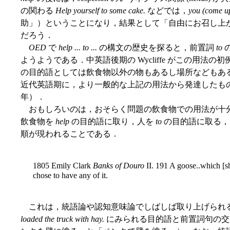
の関わる
Help yourself to some cake.
などでは，
you (come u
助」）ということになり，結果として「自由にお召し上
だろう．
OED
で
help ... to ...
の構文の歴史を探ると，前置詞
to
ようようである．中英語後期の Wycliffe がこの用
の目的語としては飲食物以外の物もあるし場所などもあ
近代英語期に，より一般的な上記の用法から発達したも
年）．
おもしろいのは，おそらく問題の飲食物での用法が十分
飲食物を
help
の目的語に取り，人を
to
の目的語に取る
順が現われることである．
1805 Emily Clark
Banks of Douro
II. 191 A goose..which [sh
chose to have any of it.
これは，統語論や認知意味論でしばしば取り上げられ
loaded the truck with hay.
にみられる目的語と前置詞句の交替