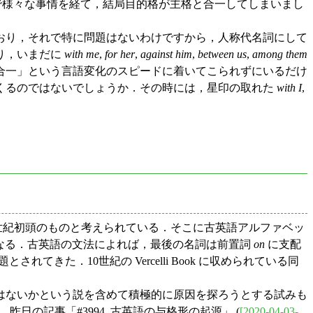
で様々な事情を経て，結局目的格が主格と合一してしまいまし
おり，それで特に問題はないわけですから，人称代名詞にして
り，いまだに
with me
,
for her
,
against him
,
between us
,
among them
合一」という言語変化のスピードに着いてこられずにいるだけ
くるのではないでしょうか．その時には，星印の取れた
with I
,
世紀初頭のものと考えられている．そこに古英語アルファベッ
the rood) となる．古英語の文法によれば，最後の名詞は前置詞
on
に支配
てきた．10世紀の Vercelli Book に収められている同
はないかという説を含めて積極的に原因を探ろうとする試みも
日の記事「#3994. 古英語の与格形の起源」 (
[2020-04-03-