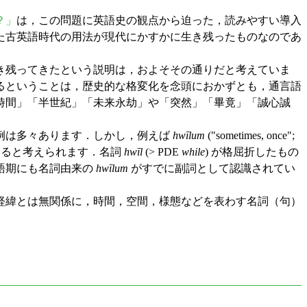
？」
は，この問題に英語史の観点から迫った，読みやすい導入
た古英語時代の用法が現代にかすかに生き残ったものなのであ
き残ってきたという説明は，およそその通りだと考えていま
るということは，歴史的な格変化を念頭におかずとも，通言語
時間」「半世紀」「未来永劫」や「突然」「畢竟」「誠心誠
例は多々あります．しかし，例えば
hwīlum
("sometimes, once";
いると考えられます．名詞
hwīl
(> PDE
while
) が格屈折したもの
語期にも名詞由来の
hwīlum
がすでに副詞として認識されてい
経緯とは無関係に，時間，空間，様態などを表わす名詞（句）