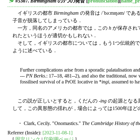
#5307.
Birmingham
の3つの発音
[
pronunciation
][
name_pr
■
イギリスの都市
Birmingham
の発音は /ˈbəːmɪŋə
子音が脱落してしまっている．
一方，同名のアメリカの都市では，この
h
が保存されてお
れたというほうが適切かもしれない．
そして，イギリスの都市については，もう1つ伝統的で大衆的な発
ように述べている．
Further complications arise from a sporadic palatalisation and 
---
PN Berks
.: 17--18, 481--2), and also the traditional, now
fossilised survival of a PrOE locative in *
ingi
, assumed to ha
この説が正しいとすると，くだんの -
ing
の起源となる屈折
して，この異形態の揺れが，場合によっては1500年ほ
・ Clark, Cecily. "Onomastics."
The Cambridge History of t
Referrer (Inside):
[2023-11-08-1]
[
固定リンク
|
印刷用ページ
]