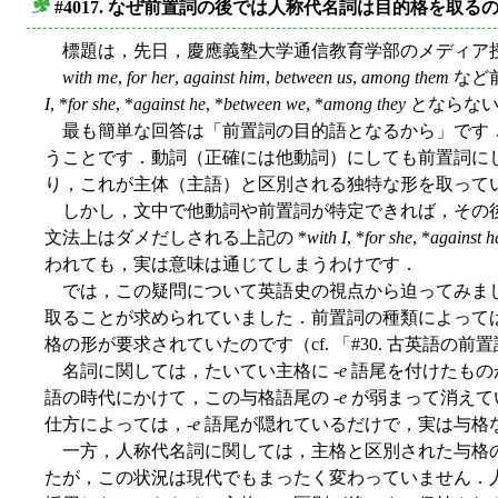
#4017. なぜ前置詞の後では人称代名詞は目的格を取る
■
標題は，先日，慶應義塾大学通信教育学部のメディア授
with me
,
for her
,
against him
,
between us
,
among them
など
I
, *
for she
, *
against he
, *
between we
, *
among they
とならない
最も簡単な回答は「前置詞の目的語となるから」です．
うことです．動詞（正確には他動詞）にしても前置詞に
り，これが主体（主語）と区別される独特な形を取って
しかし，文中で他動詞や前置詞が特定できれば，その後
文法上はダメだしされる上記の *
with I
, *
for she
, *
against h
われても，実は意味は通じてしまうわけです．
では，この疑問について英語史の視点から迫ってみまし
取ることが求められていました．前置詞の種類によって
格の形が要求されていたのです（cf. 「#30. 古英語の前置
名詞に関しては，たいてい主格に -
e
語尾を付けたもの
語の時代にかけて，この与格語尾の -
e
が弱まって消えて
仕方によっては，-
e
語尾が隠れているだけで，実は与格
一方，人称代名詞に関しては，主格と区別された与格
たが，この状況は現代でもまったく変わっていません．人