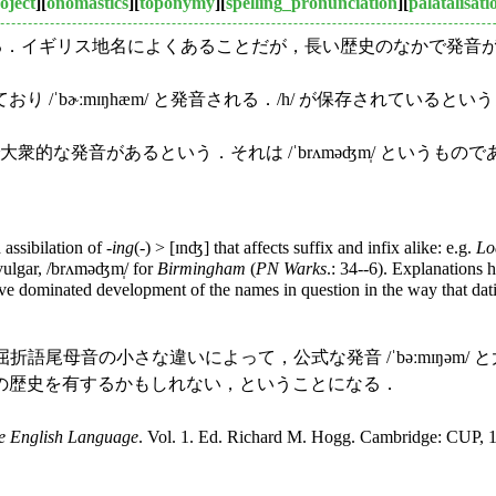
oject
][
onomastics
][
toponymy
][
spelling_pronunciation
][
palatalisati
m/ である．イギリス地名によくあることだが，長い歴史のなかで発
り /ˈbɚːmɪŋhæm/ と発音される．/h/ が保存されていると
音があるという．それは /ˈbrʌməʤm̩/ というものである
assibilation of -
ing
(-) > [ɪnʤ] that affects suffix and infix alike: e.g.
Lo
 vulgar, /brʌməʤm̩/ for
Birmingham
(
PN Warks
.: 34--6). Explanations 
ve dominated development of the names in question in the way that dat
語尾母音の小さな違いによって，公式な発音 /ˈbəːmɪŋəm/ と大
どの歴史を有するかもしれない，ということになる．
he English Language
. Vol. 1. Ed. Richard M. Hogg. Cambridge: CUP, 1