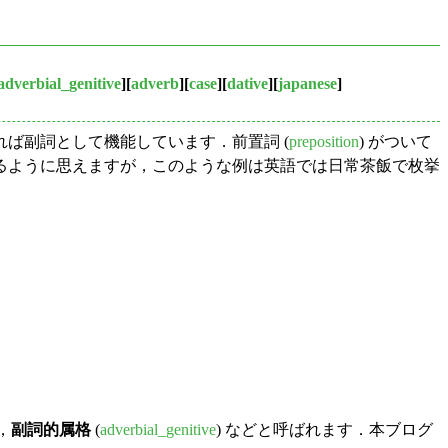
adverbial_genitive
][
adverb
][
case
][
dative
][
japanese
]
ば副詞として機能しています．前置詞 (
preposition
) がついて
るように思えますが，このような例は英語では日常茶飯で枚挙
)，
副詞的属格
(
adverbial_genitive
) などと呼ばれます．本ブログ