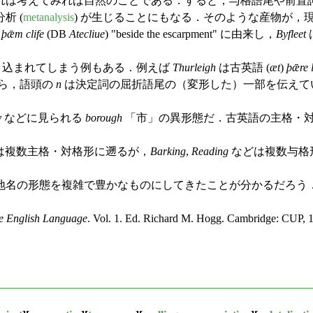
れは考えてみれば自然のことである．すると，与格語尾や前置
析 (
metanalysis
) が生じることにもなる．そのような産物が，
 þǣm clife
(DB
Atecliue
) "beside the escarpment" に由来し，
Byfleet
り込まれてしまう例もある．例えば
Thurleigh
は古英語 (
æt
)
þǣre 
いうから，語頭の
n
は決定詞の屈折語尾の（変形した）一部を伝えて
y
などに見られる
borough
「市」の異形態だ．古英語の主格・対格
は複数主格・対格形に遡るが，
Barking
,
Reading
などは複数与格
名の形態を複雑で豊かなものにしてきたことが分かるだろう
he English Language
. Vol. 1. Ed. Richard M. Hogg. Cambridge: CUP, 1