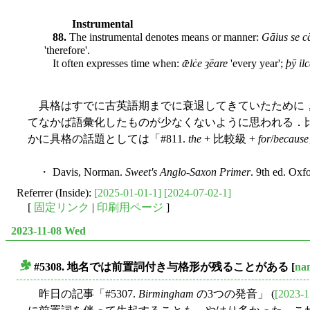
Instrumental
88.
The instrumental denotes means or manner:
Gāius se c
'therefore'.
It often expresses time when:
ǣlċe ȝēare
'every year';
þȳ il
具格はすでに古英語期までに衰退してきていたために，
てなかば語彙化したものが少なくないように思われる．比較
かに具格の話題としては「#811.
the
+ 比較級 +
for
/
because
・ Davis, Norman.
Sweet's Anglo-Saxon Primer
. 9th ed. Oxf
Referrer (Inside):
[2025-01-01-1]
[2024-07-02-1]
[
固定リンク
|
印刷用ページ
]
2023-11-08 Wed
#5308. 地名では前置詞付き与格形が残ることがある
[
na
■
昨日の記事「#5307.
Birmingham
の3つの発音」 (
[2023-1