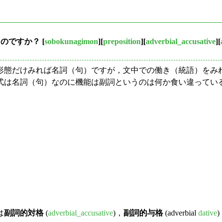
るのですか？
[
sobokunagimon
][
preposition
][
adverbial_accusative
][
態だけみれば名詞（句）ですが，文中での働き（統語）をみれ
式は名詞（句）なのに機能は副詞というのは何か食い違ってい
は
副詞的対格
(
adverbial_accusative
)，
副詞的与格
(adverbial
dative