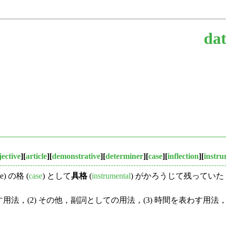
dat
jective
][
article
][
demonstrative
][
determiner
][
case
][
inflection
][
instru
 の格 (
case
) として
具格
(
instrumental
) がかろうじて残ってい
用法，(2) その他，副詞としての用法，(3) 時間を表わす用法