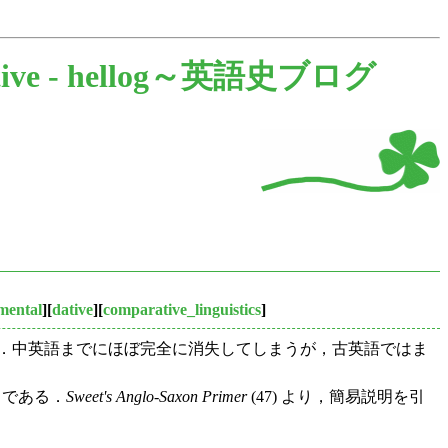
ive -
hellog～英語史ブログ
mental
][
dative
][
comparative_linguistics
]
た．中英語までにほぼ完全に消失してしまうが，古英語ではま
，である．
Sweet's Anglo-Saxon Primer
(47) より，簡易説明を引