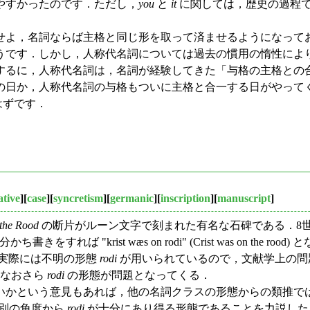
やすかったのです．ただし，
you
と
it
に関しては，歴史の過程
よ，名詞ならば主格と同じ形を取って済ませるようになって
うです．しかし，人称代名詞については過去の慣用の惰性によ
するに，人称代名詞は，名詞が経験してきた「与格の主格との
の日か，人称代名詞の与格もついに主格と合一する日がやって
はずです．
ative
][
case
][
syncretism
][
germanic
][
inscription
][
manuscript
]
the Rood
の断片がルーン文字で刻まれた有名な石碑である．8
ち書きをすれば "krist wæs on rodi" (Crist was on 
実際には不明の形態
rodi
が用いられているので，文献学上の問題とされ
，なおさら
rodi
の形態が問題となってくる．
かという意見もあれば，他の名詞クラスの形態からの類推で
，別の角度から
rodi
が十分にあり得る形態であることを力説した．昨