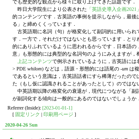
でも歴史的な観点から様々に取り上げてきた話題です．
昨日大学院生により公表された
「英語史導入企画2021
的コンテンツです．古英語の事例を提示しながら，最後
る」と締めくくっています．
古英語期に名詞（句）が格変化して副詞的に用いられて
す．一方で，それだけではないとも思っています．とり
的にありふれているように思われるからです．日本語の
意」も形態的には典型的な名詞句のようにみえますが，
上記コンテンツ
で例示されているように，古英語には
> PDE
whilom
) などは，語源・形態的には語尾の -
um
は複
であるという意識は，古英語話者にすら稀薄だったので
た（もし仮に認識されることがあったとして）のではな
中英語期以降の格変化の衰退が，現代につながる「副詞
が副詞化する傾向は一般的にあるのではないでしょうか
Referrer (Inside):
[2023-01-01-1]
[
固定リンク
|
印刷用ページ
]
2020-04-26 Sun