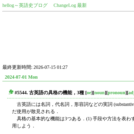
hellog～英語史ブログ
ChangeLog 最新
最終更新時間: 2026-07-15 01:27
2024-07-01 Mon
#5544. 古英語の具格の機能，3種
[
oe
][
noun
][
pronoun
][
ad
■
古英語には名詞，代名詞，形容詞などの実詞 (substantive)
だ使用が散見される．
具格の基本的な機能は3つある．(1) 手段や方法を表わす
用しよう．