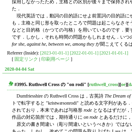
採用しなかったため，主格との区別が後々まで保持され
た．
現代英語では，動詞の目的語にせよ前置詞の目的語にせ
も，主格と同じ形を取ったところで問題は起こらなさそ
などと目的格（かつての与格）を用いているのです．要
です．しかし，それも時間の問題かもしれません．いつ
for she
,
against he
,
between we
,
among they
が聞こえてくる
Referrer (Inside):
[2023-01-01-1]
[2022-01-01-1]
[2021-01-01-1]
[
固定リンク
|
印刷用ページ
]
2020-04-04 Sat
#3995. Ruthwell Cross の "on rodi"
[
ruthwell_cross
][
oe
][
d
■
Dumfriesshire の Ruthwell Cross は，古英詩
The Dream of 
トで転字すると "kristwæsonrodi" と読める文字列がある．分か
されており，本来であれば与格形
rode
となるはずだが，
作品の対応箇所では，期待通りに
on rode
とあるだけに
原文の書き間違い（彫り間違いというべきか）ではない
あった．しかし，改めてこの問題を取り上げた Lass は