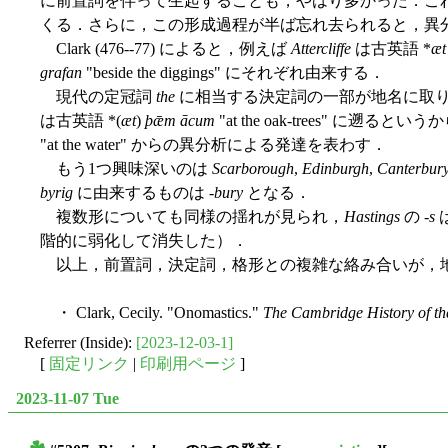
に前置詞を伴って生起することも，やはり多かった．こ
くる．さらに，この形成過程が半ば忘れ去られると，異分
Clark (476--77) によると，例えば
Attercliffe
は古英語 *
æt
grafan
"beside the diggings" にそれぞれ由来する．
現代の定冠詞
the
に相当する決定詞の一部が地名に取
は古英語 *(
æt
)
þǣm ācum
"at the oak-trees" に遡ると
"at the water" からの異分析による発達を表わす．
もう1つ興味深いのは
Scarborough
,
Edinburgh
,
Canterbur
byrig
に由来するものは -
bury
となる．
複数形についても同様の揺れが見られ，
Hastings
の -
s
階的に弱化して消失した）．
以上，前置詞，決定詞，格形との複雑な絡み合いが，地
・ Clark, Cecily. "Onomastics."
The Cambridge History of t
Referrer (Inside):
[2023-12-03-1]
[
固定リンク
|
印刷用ページ
]
2023-11-07 Tue