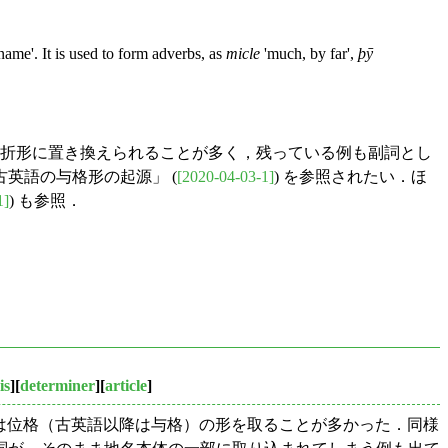
name'. It is used to form adverbs, as
micle
'much, by far',
þȳ
の屈折形に置き換えられることが多く，残っている例も副詞とし
英語の与格形の起源」 (
[2020-04-03-1]
) を参照されたい．ほ
1]
) も参照．
is
][
determiner
][
article
]
くは位格（古英語以降は与格）の形を取ることが多かった．同様