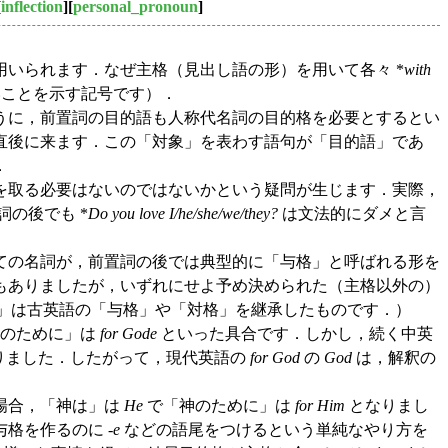
[
inflection
][
personal_pronoun
]
いられます．なぜ主格（見出し語の形）を用いて各々 *
with
ことを示す記号です）．
うに，前置詞の目的語も人称代名詞の目的格を必要とするとい
直後に来ます．この「対象」を表わす語句が「目的語」であ
．
を取る必要はないのではないかという疑問が生じます．実際，
の後でも *
Do you love I/he/she/we/they?
は文法的にダメと言
ての名詞が，前置詞の後では典型的に「与格」と呼ばれる形を
もありましたが，いずれにせよ予め決められた（主格以外の）
格」は古英語の「与格」や「対格」を継承したものです．）
のために」は
for Gode
といった具合です．しかし，続く中英
りました．したがって，現代英語の
for God
の
God
は，解釈の
場合，「神は」は
He
で「神のために」は
for Him
となりまし
格を作るのに -
e
などの語尾をつけるという単純なやり方を