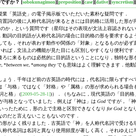
のですか？
[
sobokunagimon
][
preposition
][
case
][
dative
][
syncretism
]
業「英語史」の電子掲示板でいただいた素朴な疑問です．
前置詞の後に人称代名詞が来るときには目的格に活用した形が用
のか，という質問です（星印はその表現が文法上容認されない
動詞の目的語が人称代名詞の場合に目的格の形を要求するよ
しても，それが表わす動作や関係の「対象」となるものが必ず
いれば，文法上の機能が見た目にも区別しやすくなり便利です
ろに来るものは必然的に目的語ということになり，独特な形
e
, *
between we
, *
among they
でも意味はよく理解できます．他動詞
ょう．千年ほど前の古英語の時代には，代名詞に限らずすべ
は「与格」ではなく「対格」や「属格」の形が求められる場合
詞と格」 (
[2009-05-28-1]
)）．（ちなみに，現代英語の「目的
が与格となっていました．例えば「神は」は
God
ですが，「神
いったために，形の上で主格と区別できなくなり
for God
とな
なのだと言えないこともないのです．
の形がよく残りました．古英語で「神」を人称代名詞で受ける
称代名詞は名詞と異なり使用頻度が著しく高く，それゆえに与