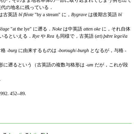
詞が，そのまま地名本体の一部に取り込まれてしまう例も出て
現代の地名に残っている．
は古英語
bī flēote
"by a stream" に，
Bygrave
は後期古英語
bī
lēage
"at the lye" に遡る．
Noke
は中英語
atten oke
に，それ自体
いるといえる．
Rye
や
Rea
も同様で，古英語 (
æt
)
þǣre īege
/
ēa
 -
burg
に由来するものは -
borough
/-
burgh
となるが，与格 -
形に遡るという（古英語の複数与格形は -
um
だが，これが段
．
992. 452--89.