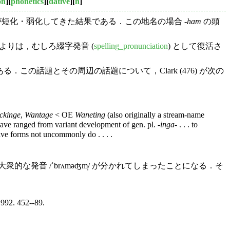
on
][
phonetics
][
dative
][
h
]
音が短化・弱化してきた結果である．この地名の場合 -
ham
の頭
いうよりは，むしろ綴字発音 (
spelling_pronunciation
) として復活さ
．この話題とその周辺の話題について，Clark (476) が次の
ckinge
,
Wantage
< OE
Waneting
(also originally a stream-name
have ranged from variant development of gen. pl. -
inga
- . . . to
ive forms not uncommonly do . . . .
衆的な発音 /ˈbrʌməʤm̩/ が分かれてしまったことになる．そ
992. 452--89.