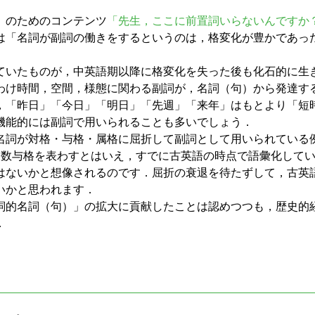
」
のためのコンテンツ
「先生，ここに前置詞いらないんですか
は「名詞が副詞の働きをするというのは，格変化が豊かであっ
いたものが，中英語期以降に格変化を失った後も化石的に生
わけ時間，空間，様態に関わる副詞が，名詞（句）から発達す
，「昨日」「今日」「明日」「先週」「来年」はもとより「短
機能的には副詞で用いられることも多いでしょう．
名詞が対格・与格・属格に屈折して副詞として用いられている
数与格を表わすとはいえ，すでに古英語の時点で語彙化して
はないかと想像されるのです．屈折の衰退を待たずして，古英
いかと思われます．
的名詞（句）」の拡大に貢献したことは認めつつも，歴史的
．