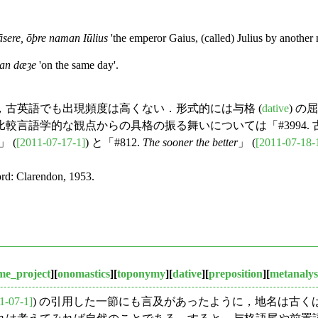
āsere, ōþre naman Iūlius
'the emperor Gaius, (called) Julius by another 
can dæȝe
'on the same day'.
古英語でも出現頻度は高くない．形式的には与格 (
dative
) 
言語学的な観点からの具格の振る舞いについては「#3994. 古
」 (
[2011-07-17-1]
) と「#812.
The sooner the better
」 (
[2011-07-18-
ord: Clarendon, 1953.
me_project
][
onomastics
][
toponymy
][
dative
][
preposition
][
metanalys
1-07-1]
) の引用した一節にも言及があったように，地名は古