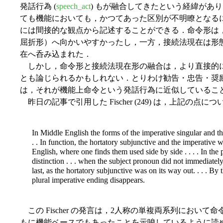
発話行為 (
speech_act
) もが融合してきたという経緯があ
ても機能においても，かつてあった区別が不明瞭となる
には間接的な観点から記述することができる．命令形は
屈折形）へ向かいやすかったし，一方，接続法現在は形
在へ呑み込まれた．
しかし，命令形と接続法現在形の融合は，より直接的
とも論じられるかもしれない．とりわけ勧告・忠告・奨
は，それが機能上命令という発話行為に近似しているこ
昨日の記事で引用した Fischer (249) は，上記の点
In Middle English the forms of the imperative singular and th
. . In function, the hortatory subjunctive and the imperative w
English, where one finds them used side by side . . . . In the 
distinction . . . when the subject pronoun did not immediately
last, as the hortatory subjunctive was on its way out. . . . By 
plural imperative ending disappears.
この Fischer の発言は，2人称の単複両系列におい
もに機能ベースでもあったことを示唆しているように読