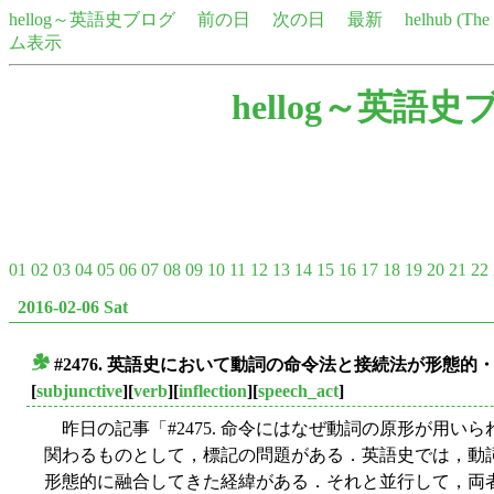
hellog～英語史ブログ
前の日
次の日
最新
helhub (Th
ム表示
hellog～英語史
01
02
03
04
05
06
07
08
09
10
11
12
13
14
15
16
17
18
19
20
21
22
2016-02-06 Sat
#2476. 英語史において動詞の命令法と接続法が形態
■
[
subjunctive
][
verb
][
inflection
][
speech_act
]
昨日の記事「#2475. 命令にはなぜ動詞の原形が用いられ
関わるものとして，標記の問題がある．英語史では，動
形態的に融合してきた経緯がある．それと並行して，両