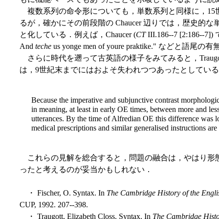
複数系列の命令形についても，単数系列と同様に，15
るが，確かにその前段階の Chaucer 辺りでは，歴史
と化している．例えば，Chaucer (
CT
III.186--7 [2:186--7]
And
teche
us yonge men of youre praktike."
さらに時代を遡って古英語の様子をみてみると，Traugott
は，9世紀末までにはおよそ失われつつあったとしてい
Because the imperative and subjunctive contrast morphologic
in meaning, at least in early OE times, between more and less
utterances. By the time of Alfredian OE this difference was 
medical prescriptions and similar generalised instructions are
これらの見解を総合すると，問題の融合は，やはり形
ったと考えるのが妥当かもしれない．
・ Fischer, O. Syntax. In
The Cambridge History of the Engl
CUP, 1992. 207--398.
・ Traugott, Elizabeth Closs. Syntax. In
The Cambridge Histo