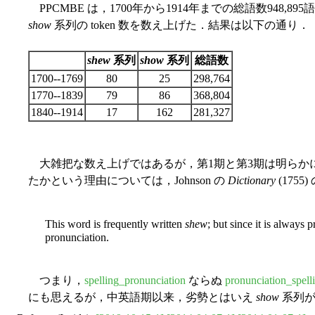
PPCMBE は，1700年から1914年までの総語数948
show
系列の token 数を数え上げた．結果は以下の通り．
shew
系列
show
系列
総語数
1700--1769
80
25
298,764
1770--1839
79
86
368,804
1840--1914
17
162
281,327
大雑把な数え上げではあるが，第1期と第3期は明らかに
たかという理由については，Johnson の
Dictionary
(175
This word is frequently written
shew
; but since it is always
pronunciation.
つまり，
spelling_pronunciation
ならぬ
pronunciation_spell
にも思えるが，中英語期以来，劣勢とはいえ
show
系列が