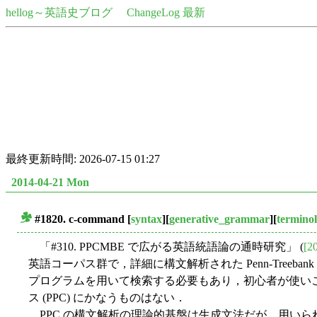
hellog～英語史ブログ
ChangeLog 最新
最終更新時間: 2026-07-15 01:27
2014-04-21 Mon
#1820. c-command
[
syntax
][
generative_grammar
][
termino
■
「#310. PPCMBE で広がる英語統語論の通時研究」 (
[2
英語コーパス群で，詳細に構文解析された Penn-Treeba
プログラムを用いて検索する必要もあり，初心者が使いこ
ス (PPC) にかなうものはない．
PPC の構文解析の理論的基盤は生成文法だが，用い