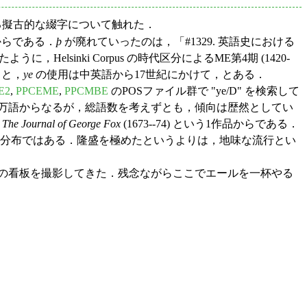
る擬古的な綴字について触れた．
からである．
þ
が廃れていったのは，「#1329. 英語史における
ように，Helsinki Corpus の時代区分によるME第4期 (1420-
ると，
ye
の使用は中英語から17世紀にかけて，とある．
E2
,
PPCEME
,
PPCMBE
のPOSファイル群で "ye/D" を検索して
，100万語からなるが，総語数を考えずとも，傾向は歴然としてい
，
The Journal of George Fox
(1673--74) という1作品からである．
う分布ではある．隆盛を極めたというよりは，地味な流行とい
 Olde London" の看板を撮影してきた．残念ながらここでエールを一杯やる