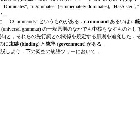
es", "iDominates" (=immediately dominates), "
い．
Commands" というものがある．
c-command
あるいは
c-
niversal grammar) の一般原則のなかでも中核をなす
その他の名詞句と，それらの先行詞との関係を規定する原則を追究し
のに
束縛
(
binding
) と
統率
(
government
) がある．
) について概説しよう．下の架空の統語ツリーにおいて，