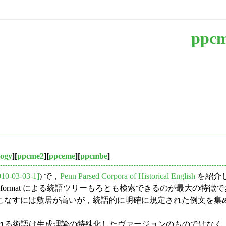
ppcm
logy
][
ppcme2
][
ppceme
][
ppcmbe
]
010-03-03-1]
) で，
Penn Parsed Corpora of Historical English
を紹介し
nk format による統語ツリーもろとも検索できるのが最大の特徴で
なすには敷居が高いが，統語的に明確に規定された例文を集める
られる術語は生成理論の特殊化したヴァージョンのものではなく