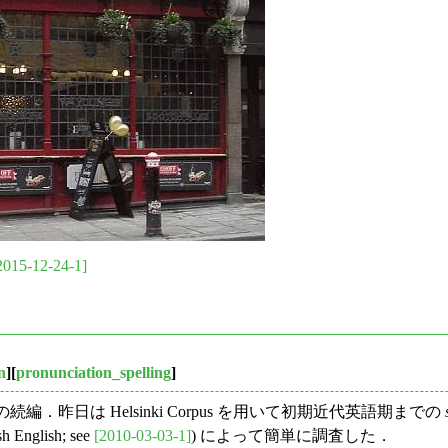
2015-12-24-1]
n
][
pronunciation_spelling
]
 の続編．昨日は Helsinki Corpus を用いて初期近代英語期までの
h English; see
[2010-03-03-1]
) によって簡単に調査した．