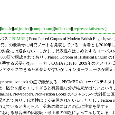
[
lmode
][
adjective
][
comparison
][
inflection
][
representativeness
]
ーパス
PPCMBE
( Penn Parsed Corpus of Modern British English; see
ス研究』の最新号に研究ノートを発表している．両者とも2010
の対象には適さない．しかし，代表性をはじめとするコーパス
00語で構成されており，Parsed Corpora of Historica
する必要がある．一方，COHA は1810--2009年のアメ
インアクセスできるため使いやすいが，インターフェースが固
resentativeness) の点で難がある．PPCMBE のコー
は，区分を細かくしすぎると有意義な分析結果が出ないという
Magazines, Newspapers, Non-Fiction Books 
ており，代表性はよく確保されている．ただし，Fiction の構
与えていると考えられ，分析の際にはこの点に注意を要する．
級・最上級の問題によって示している．CONCE (Corpus of Nin