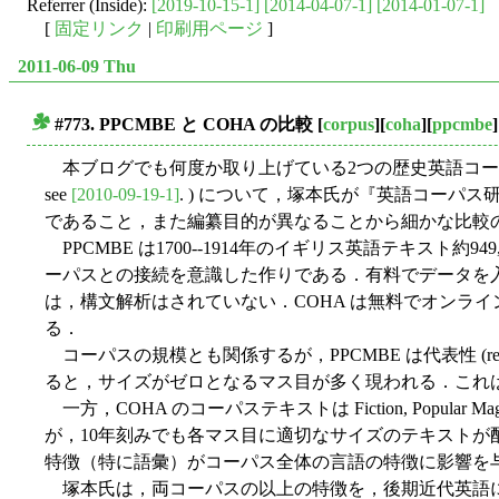
Referrer (Inside):
[2019-10-15-1]
[2014-04-07-1]
[2014-01-07-1]
[
固定リンク
|
印刷用ページ
]
2011-06-09 Thu
#773. PPCMBE と COHA の比較
[
corpus
][
coha
][
ppcmbe
]
■
本ブログでも何度か取り上げている2つの歴史英語コ
see
[2010-09-19-1]
. ) について，塚本氏が『英語コーパ
であること，また編纂目的が異なることから細かな比較
PPCMBE は1700--1914年のイギリス英語テキスト約949,0
ーパスとの接続を意識した作りである．有料でデータを入手
は，構文解析はされていない．COHA は無料でオンラ
る．
コーパスの規模とも関係するが，PPCMBE は代表性 (rep
ると，サイズがゼロとなるマス目が多く現われる．これ
一方，COHA のコーパステキストは Fiction, Popular 
が，10年刻みでも各マス目に適切なサイズのテキストが配され
特徴（特に語彙）がコーパス全体の言語の特徴に影響を
塚本氏は，両コーパスの以上の特徴を，後期近代英語における形容詞の比較