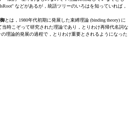
HasSister", "IsRoot" などがあるが，統語ツリーのいろはを知っていれば，
統御
とは，1980年代初期に発展した束縛理論 (binding theory) に
ものとして当時こぞって研究された理論であり，とりわけ再帰代名詞な
た．その理論的発展の過程で，とりわけ重要とされるようになった