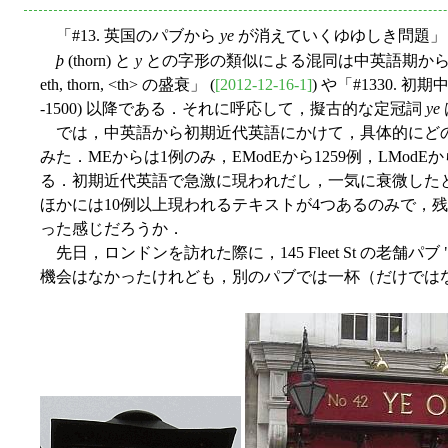
「#13. 英国のパブから
ye
が消えていくゆゆしき問題」 
þ
(thorn) と
y
との字形の類似による混同は中英語期か
eth, thorn, <th> の盛衰」 (
[2012-12-16-1]
) や「#1330. 初期中
-1500) 以降である．それに呼応して，擬古的な定冠詞
ye
では，中英語から初期近代英語にかけて，具体的にど
みた．MEからは1例のみ，EModEから1259例，LMo
る．初期近代英語で急激に現われだし，一気に衰微したという
ほかには10例以上現われるテキストが4つあるのみで，
った感じだろうか．
先日，ロンドンを訪れた際に，145 Fleet St の老舗パブ "Ye Ol
機会はなかったけれども，別のパブでは一杯（だけでは