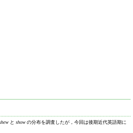
shew
と
show
の分布を調査したが，今回は後期近代英語期に