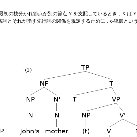
枝分かれ節点が別の節点 Y を支配しているとき，X は Y を c-c
名詞とそれが指す先行詞の関係を規定するために，c-統御とい