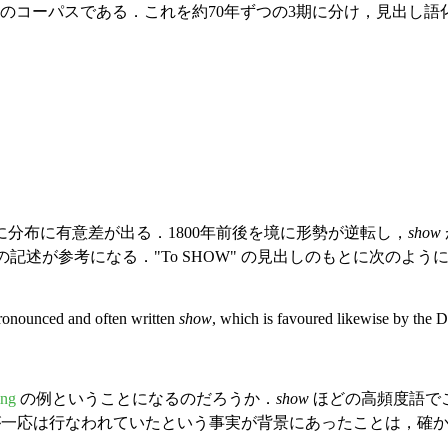
,895語のコーパスである．これを約70年ずつの3期に分け，見出し
分布に有意差が出る．1800年前後を境に形勢が逆転し，
show
5) の記述が参考になる．"To SHOW" の見出しのもとに次の
 pronounced and often written
show
, which is favoured likewise by the 
ing
の例ということになるのだろうか．
show
ほどの高頻度語で
一応は行なわれていたという事実が背景にあったことは，確