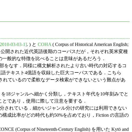
[2010-03-03-1]
. ) と
COHA
( Corpus of Historical American English;
年に公開された近代英語後期のコーパスだが，それぞれ英米変種
の一般的な特徴を比べることは意味があるだろう．
l English の1部をなす．同様に構文解析されたより古い時代の対応するコ
リカ英語テキスト4億語を収録した巨大コーパスである．こちら
定されているので柔軟なデータ検索ができないという難点があ
パステキストを18ジャンルへ細かく分類し，テキスト年代を10年刻みでと
ことであり，使用に際して注意を要する．
の4ジャンルへ大雑把に区分されている．細かいジャンル分けの研究には利用できない
成比率がどの時代も約50%を占めており，Fiction の言語の
eteenth-Century English) を用いた Kytö and