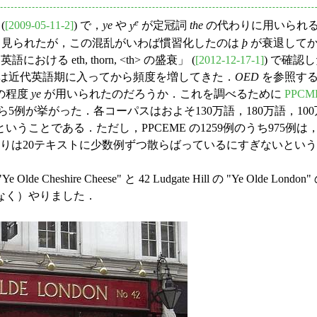
e
(
[2009-05-11-2]
) で，
ye
や
y
が定冠詞
the
の代わりに用いられ
ら見られたが，この混乱がいわば慣習化したのは
þ
が衰退して
英語における eth, thorn, <th> の盛衰」 (
[2012-12-17-1]
) で確認した
は近代英語期に入ってから頻度を増してきた．
OED
を参照す
の程度
ye
が用いられたのだろうか．これを調べるために
PPCM
dEから5例が挙がった．各コーパスはおよそ130万語，180万語
ことである．ただし，PPCEME の1259例のうち975例は
残りは20テキストに少数例ずつ散らばっているにすぎないとい
de Cheshire Cheese" と 42 Ludgate Hill の "Ye
なく）やりました．