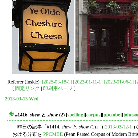
Referrer (Inside):
[2025-03-18-1]
[2023-01-11-1]
[2023-01-06-1]
[
[
固定リンク
|
印刷用ページ
]
2013-03-13 Wed
#1416.
shew
と
show
(2)
[
spelling
][
corpus
][
ppcmbe
][
johnso
■
昨日の記事「#1414.
shew
と
show
(1)」 (
[2013-03-12-1]
)
おける分布を
PPCMBE
(Penn Parsed Corpus of Modern Britis