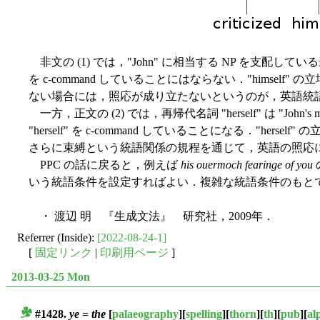
非文の (1) では，"John" に相当する NP を支配している最初
を c-command していることにはならない．"himself" の
ない場合には，照応が成り立たないというのが，英語統
一方，正文の (2) では，再帰代名詞 "herself" は "Joh
"herself" を c-command していることになる．"herself" 
さらに束縛という統語関係の規程を通じて，英語の照応
PPC の話に戻ると，例えば
his ouermoch fearinge of you
いう統語条件を設定すればよい．複雑な統語条件のもとで，かつ au
・ 渡辺 明 『生成文法』 研究社，2009年．
Referrer (Inside):
[2022-08-24-1]
[
固定リンク
|
印刷用ページ
]
2013-03-25 Mon
#1428.
ye
=
the
[
palaeography
][
spelling
][
thorn
][
th
][
pub
][
al
■