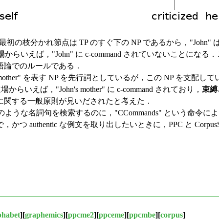
の枝分かれ節点は TP のすぐ下の NP であるから，"John" は "mot
立場からいえば，"John" に c-command されていないことになる．この
語論でのルールである．
n's mother" を表す NP を先行詞としているが，この NP を支配して
の立場からいえば，"John's mother" に c-command されており，
束縛
に関する一般原則が見いだされたと考えた．
のような名詞句を検索するのに，"CCommands" という命令
thentic な例文を取り出したいときに，PPC と CorpusS
phabet
][
graphemics
][
ppcme2
][
ppceme
][
ppcmbe
][
corpus
]