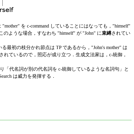
her" を c-command していることにはなっても，"himself"
ような場合，すなわち "himself" が "John" に
束縛
されてい
いる最初の枝分かれ節点は TP であるから，"John's mother" は
されているので，照応が成り立つ．生成文法家は，c-統御，
により「代名詞が別の代名詞を c-統御しているような名詞句」と
earch は威力を発揮する．