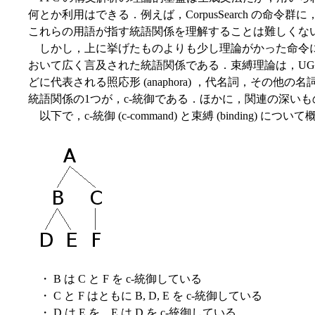
何とか利用はできる．例えば，CorpusSearch の命令群に，"Dominat
これらの用語が指す統語関係を理解することは難しくな
しかし，上に挙げたものよりも少し理論がかった命令に，"C
おいて広く言及された統語関係である．束縛理論は，UG (u
どに代表される照応形 (anaphora) ，代名詞，
統語関係の1つが，c-統御である．ほかに，関連の深いも
以下で，c-統御 (c-command) と束縛 (binding
・ B は C と F を c-統御している
・ C と F はともに B, D, E を c-統御している
・ D は E を，E は D を c-統御している