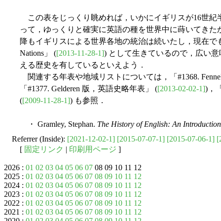
この表をじっくり眺めれば，いかにイギリスが16世紀半
って，ゆっくりと確実に英語の種を世界中に蒔いてきたか
降もイギリスによる世界各地の統治は続いたし，現在でもその遺産は「#
Nations」 (
[2013-11-28-1]
) として生きているので，広い意
える歴史を有しているといえよう．
関連する年表や地域リストについては，「#1368. Fennel
「#1377. Gelderen 版，英語史略年表」 (
[2013-02-02-1]
)，
(
[2009-11-28-1]
) も参照．
・ Gramley, Stephan.
The History of English: An Introduction
Referrer (Inside):
[2021-12-02-1]
[2015-07-07-1]
[2015-07-06-1]
[
[
固定リンク
|
印刷用ページ
]
2026 :
01
02
03
04
05
06
07
08 09 10 11 12
2025 :
01
02
03
04
05
06
07
08
09
10
11
12
2024 :
01
02
03
04
05
06
07
08
09
10
11
12
2023 :
01
02
03
04
05
06
07
08
09
10
11
12
2022 :
01
02
03
04
05
06
07
08
09
10
11
12
2021 :
01
02
03
04
05
06
07
08
09
10
11
12
2020 :
01
02
03
04
05
06
07
08
09
10
11
12