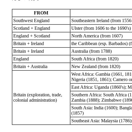
FROM
Southwest England
Southeastern Ireland (from 1556 
Scotland + England
Ulster (from 1606 to the 1690's)
England + Scotland
North America (from 1607)
Britain + Ireland
the Caribbean (esp. Barbados) (
Britain + Ireland
Australia (from 1788)
England
South Africa (from 1820)
Britain + Australia
New Zealand (from 1820)
West Africa: Gambia (1661, 181
Nigeria (1851, 1861); Camero o
East Africa: Uganda (1860's); M
Britain (exploration, trade,
Southern Africa: South Africa (
colonial administration)
Zambia (1888); Zimbabwe (1890
South Asia: India (1600); Bangl
(1857)
Southeast Asia: Malaysia (1786