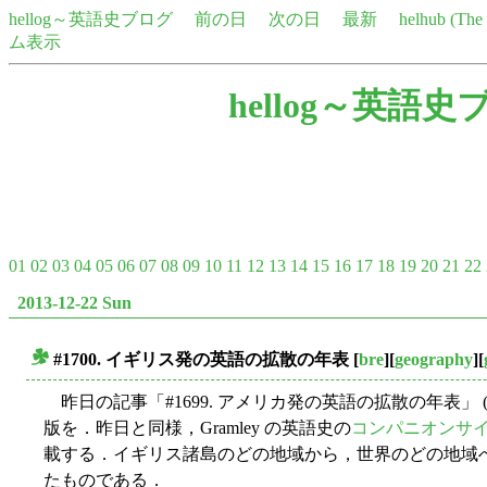
hellog～英語史ブログ
前の日
次の日
最新
helhub (Th
ム表示
hellog～英語史
01
02
03
04
05
06
07
08
09
10
11
12
13
14
15
16
17
18
19
20
21
22
2013-12-22 Sun
#1700. イギリス発の英語の拡散の年表
[
bre
][
geography
][
■
昨日の記事「#1699. アメリカ発の英語の拡散の年表」 
版を．昨日と同様，Gramley の英語史の
コンパニオンサ
載する．イギリス諸島のどの地域から，世界のどの地域
たものである．