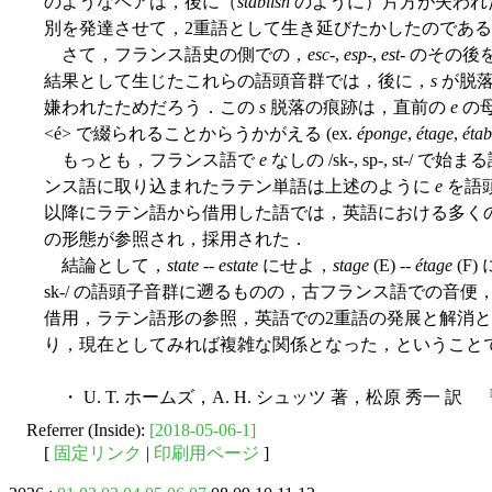
のようなペアは，後に（
stablish
のように）片方が失われ
別を発達させて，2重語として生き延びたかしたのであ
さて，フランス語史の側での，
esc
-,
esp
-,
est
- のその
結果として生じたこれらの語頭音群では，後に，
s
が脱落
嫌われたためだろう．この
s
脱落の痕跡は，直前の
e
の
<é> で綴られることからうかがえる (ex.
éponge
,
étage
,
étab
もっとも，フランス語で
e
なしの /sk-, sp-, st
ンス語に取り込まれたラテン単語は上述のように
e
を語
以降にラテン語から借用した語では，英語における多く
の形態が参照され，採用された．
結論として，
state
--
estate
にせよ，
stage
(E) --
étage
(F
sk-/ の語頭子音群に遡るものの，古フランス語での音
借用，ラテン語形の参照，英語での2重語の発展と解消
り，現在としてみれば複雑な関係となった，ということ
・ U. T. ホームズ，A. H. シュッツ 著，松原 秀一 
Referrer (Inside):
[2018-05-06-1]
[
固定リンク
|
印刷用ページ
]