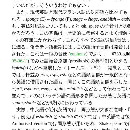
すいのだが，そういうわけでもない．
また，現代英語と現代フランス語の対応語を比べても
れる．
sponge
(E) --
éponge
(F),
stage
--
étage
,
establish
--
établ
も，英仏対応語についても，
e
と /sk, sp, st/ 
かるだろう．この関係は，歴史的に考察するとよく理解
e
の有無にかかわらず，これらすべての語の語頭音は，ラテン語にお
に遡る．俗ラテン語後期には，この語頭子音群は発音し
された．これは一種の音便 (
euphony
) であり，「#739.
gli
05-06-1]
) でみた語頭音添加 (prosthesis) の典型例と
ispirtu(s)
などへ発展した（ホームズ，p. 52）．結果と
では，軒並み
esc
-,
esp
-,
est
- などの語頭音群が一般的と
ら英語に借用された語も，同じくこの語頭音群を示した
esprit
,
espouse
,
espy
,
esquire
,
establish
などとして伝わってい
並んで，
e
のないラテン語の語形を参照した形態も英語
squire
,
stable
などが現代に伝わっている．
実際，中英語や近代英語では，両形態が大きな意味・
り，例えば
establish
と
stablish
のペアでは，中英語では後
Authorised Version では両形態が用いられ，Shakespear