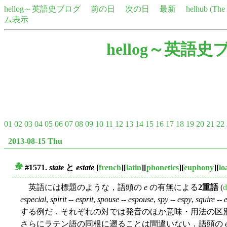
hellog～英語史ブログ
前の日
次の日
最新
helhub (Th
ム表示
hellog～英語史
01
02
03
04
05
06
07
08
09
10
11
12
13
14
15
16
17
18
19
20
21
22
2013-08-15 Thu
#1571.
state
と
estate
[
french
][
latin
][
phonetics
][
euphony
][
l
■
英語には標題のような，語頭の
e
の有無による
2重語
(
d
especial
,
spirit
--
esprit
,
spouse
--
espouse
,
spy
--
espy
,
squire
--
する例だ．それぞれの対では発音のほか意味・用法の区
さらにラテン語の同根に遡ることは間違いない．語頭の