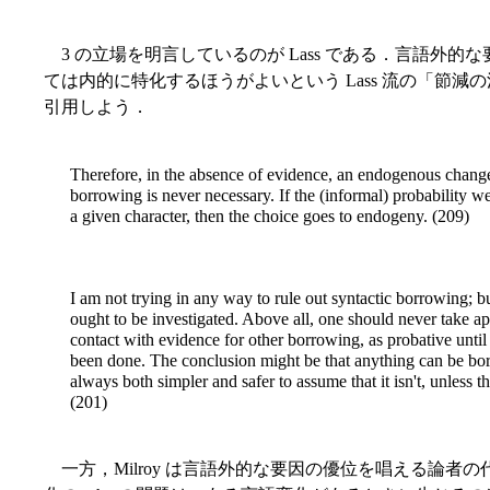
3 の立場を明言しているのが Lass である．言語外
ては内的に特化するほうがよいという Lass 流の「節減の法則」 (the 
引用しよう．
Therefore, in the absence of evidence, an endogenous chan
borrowing is never necessary. If the (informal) probability w
a given character, then the choice goes to endogeny. (209)
I am not trying in any way to rule out syntactic borrowing; 
ought to be investigated. Above all, one should never take ap
contact with evidence for other borrowing, as probative until 
been done. The conclusion might be that anything can be borro
always both simpler and safer to assume that it isn't, unless 
(201)
一方，Milroy は言語外的な要因の優位を唱える論者の代