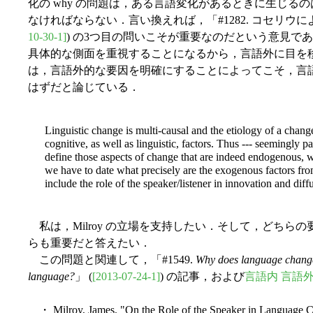
化の why の問題は，ある言語変化があるときに生じるのはなぜ
なければならない．言い換えれば，「#1282. コセリウに
10-30-1]
) の3つ目の問いこそが重要なのだという意見で
具体的な側面を重視することになるから，言語外に目を移さざる
は，言語外的な要因を明確にすることによってこそ，言
はずだと論じている．
Linguistic change is multi-causal and the etiology of a chan
cognitive, as well as linguistic, factors. Thus --- seemingly pa
define those aspects of change that are indeed endogenous, 
we have to date what precisely are the exogenous factors fro
include the role of the speaker/listener in innovation and diff
私は，Milroy の立場を支持したい．そして，どちら
らも重要だと答えたい．
この問題と関連して，「#1549.
Why does language chang
language?
」 (
[2013-07-24-1]
) の記事，および
言語内 言語外
・ Milroy, James. "On the Role of the Speaker in Language 