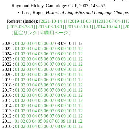
Raymond Hickey. Cambridge: CUP, 2003. 143--57.
・ Lass, Roger.
Historical Linguistics and Language Change
Referrer (Inside):
[2021-10-14-1]
[2019-11-03-1]
[2018-07-04-1]
[
[2015-03-28-1]
[2015-03-18-1]
[2015-02-10-1]
[2014-10-04-1]
[2
[
固定リンク
|
印刷用ページ
]
2026 :
01
02
03
04
05
06
07
08 09 10 11 12
2025 :
01
02
03
04
05
06
07
08
09
10
11
12
2024 :
01
02
03
04
05
06
07
08
09
10
11
12
2023 :
01
02
03
04
05
06
07
08
09
10
11
12
2022 :
01
02
03
04
05
06
07
08
09
10
11
12
2021 :
01
02
03
04
05
06
07
08
09
10
11
12
2020 :
01
02
03
04
05
06
07
08
09
10
11
12
2019 :
01
02
03
04
05
06
07
08
09
10
11
12
2018 :
01
02
03
04
05
06
07
08
09
10
11
12
2017 :
01
02
03
04
05
06
07
08
09
10
11
12
2016 :
01
02
03
04
05
06
07
08
09
10
11
12
2015 :
01
02
03
04
05
06
07
08
09
10
11
12
2014 :
01
02
03
04
05
06
07
08
09
10
11
12
2013 :
01
02
03
04
05
06
07
08
09
10
11
12
2012 :
01
02
03
04
05
06
07
08
09
10
11
12
2011 :
01
02
03
04
05
06
07
08
09
10
11
12
2010 :
01
02
03
04
05
06
07
08
09
10
11
12