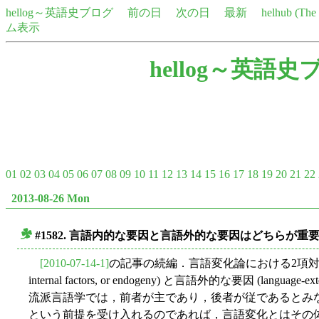
hellog～英語史ブログ
前の日
次の日
最新
helhub (Th
ム表示
hellog～英語史
01
02
03
04
05
06
07
08
09
10
11
12
13
14
15
16
17
18
19
20
21
22
2013-08-26 Mon
#1582. 言語内的な要因と言語外的な要因はどちらが重要か
■
[2010-07-14-1]
の記事の続編．言語変化論における2項対立とし
internal factors, or endogeny) と言語外的な要因 (language-e
流派言語学では，前者が主であり，後者が従であるとみ
という前提を受け入れるのであれば，言語変化とはその