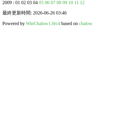
2009 : 01 02 03 04
05
06
07
08
09
10
11
12
最終更新時間: 2026-06-26 03:46
Powered by
WinChalow1.0rc4
based on
chalow