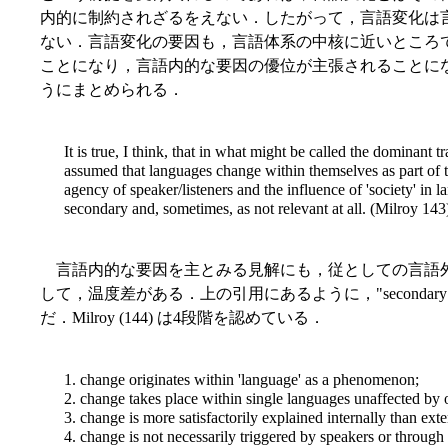
内的に制約されざるをえない．したがって，言語変化は
ない．言語変化の要因も，言語体系の中核に近いところ
ことになり，言語内的な要因の優位が主張されることに
うにまとめられる．
It is true, I think, that in what might be called the dominant tra
assumed that languages change within themselves as part of th
agency of speaker/listeners and the influence of 'society' in
secondary and, sometimes, as not relevant at all. (Milroy 143
言語内的な要因を主とみる見解にも，従としての言語
して，温度差がある．上の引用にあるように，"secondary" なの
だ．Milroy (144) は4段階を認めている．
1. change originates within 'language' as a phenomenon;
2. change takes place within single languages unaffected by 
3. change is more satisfactorily explained internally than exte
4. change is not necessarily triggered by speakers or through