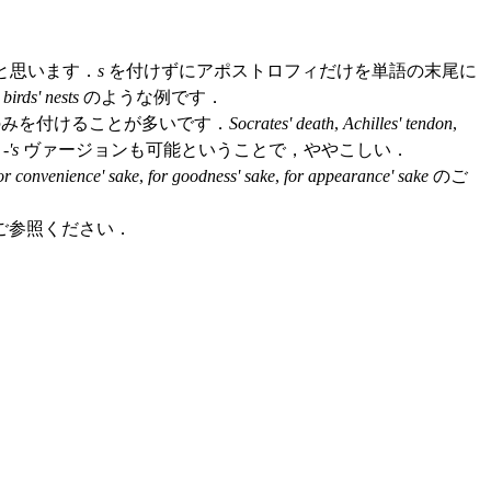
と思います．
s
を付けずにアポストロフィだけを単語の末尾に
や
birds' nests
のような例です．
みを付けることが多いです．
Socrates' death
,
Achilles' tendon
,
-
's
ヴァージョンも可能ということで，ややこしい．
or convenience' sake
,
for goodness' sake
,
for appearance' sake
のご
ご参照ください．