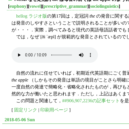
■
[
euphony
][
vowel
][
prescriptive_grammar
][
sociolinguistics
]
hellog ラジオ版
の第17回は，定冠詞
the
の発音に関する
は発音のしやすさということで説明されることが多いの
が・・・．実際，調べてみると現代の英語母語話者でも [ðə
では，なぜ [ði ˈæpl] が規範的な発音とされてい
自然の流れに任せていれば，初期近代英語期にごく普
the apple
（しかもその発音は単語の境目がことさら明確にな
一度自然の発達で簡略化・省略化されたものが，再びも
然的な力が働いたと思われます．ただし，上記はあくま
この問題と関連して，
##906,907,2236の記事セット
を是
[
固定リンク
|
印刷用ページ
]
2018-05-06 Sun