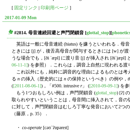
[
固定リンク
|
印刷用ページ
]
2017-01-09 Mon
#2814. 母音連続回避と声門閉鎖音
[
glottal_stop
][
phonetic
■
英語は一般に母音連続 (hiatus) を嫌うといわれ
ときには [j] が，後舌高母音が関与するときには [w] が渡り
うな場合でも，[ði ˈæpl] に渡り音 [j] が挿入され [ðiˈj
06-11-1]
) を参照）．これらは，調音上自然に現われる渡り
これ以外にも，純粋に調音的な理由によるものとは考え
る
n
の挿入（歴史的には
n
の保持というべき）の例や，
t
(
[2011-08-06-1]
)，「#500. intrusive
r
」 (
[2010-09-09-1]
) を
もう1つおもしろい例は，声門閉鎖音 (
glottal_stop
) [
取られやすいということは，母音間に挿入されて，音の
に対して，声門閉鎖音はむしろ丁寧な発音において2つ
（藤原，p. 35）．
・
co-operate
[cəʊˈʔɒpəreɪt]