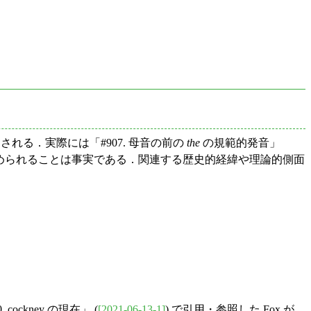
的とされる．実際には「#907. 母音の前の
the
の規範的発音」
められることは事実である．関連する歴史的経緯や理論的側面
ockney の現在」 (
[2021-06-13-1]
) で引用・参照した Fox が，