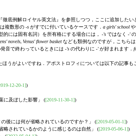
『徹底例解ロイヤル英文法』を参照しつつ，ここに追加したい
複数形の -
s
がすでに付いているケースです．
a girls' school
型的には固有名詞）を所有格にする場合には， -
's
ではなく -
'
の
ens' novels
,
Venus' flower basket
なども類例なのですが，こちらは 
の発音で終わっているときには -
's
の代わりに -
'
が好まれます．
f
ほうがよいですね．アポストロフィについては以下の記事も
2019-12-20-1]
)
葉に及ぼした影響」 (
[2019-11-30-1]
)
の後には何が省略されているのですか？」 (
[2019-05-01-1]
)
が省略されているかのように感じるのは自然」 (
[2019-05-06-1]
)