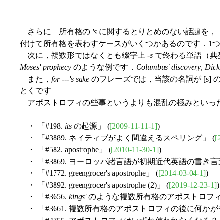
さらに，所有格の
's
に関するとりとめのない話題を，
付けて所有格を表わすケースがいくつかあるのです．1つは
次に，複数形ではなくとも綴字上 -
s
で終わる単語（典
Moses' prophecy
のような例です．
Columbus' discovery
,
Dick
また，
for ---'s sake
のフレーズでは，当該の名詞が [s] 
とくです．
アポストロフィの些事というよりも混乱の極みといった
・ 「#198.
its
の起源」 (
[2009-11-11-1]
)
・ 「#3889. ネイティブがよく間違えるスペリング」 (
[
・ 「#582. apostrophe」 (
[2010-11-30-1]
)
・ 「#3869. ヨーロッパ諸言語が初期近代英語の書き言
・ 「#1772. greengrocer's apostrophe」 (
[2014-03-04-1]
)
・ 「#3892. greengrocer's apostrophe (2)」 (
[2019-12-23-1]
)
・ 「#3656.
kings'
のような複数所有格のアポストロフィ
・ 「#3661. 複数所有格のアポストロフィの後に何か