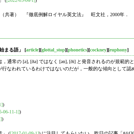
 (
[2022-05-04-1]
)
弘（共著） 『徹底例解ロイヤル英文法』 旺文社，2000年．
音で始まる語」
[
article
][
glottal_stop
][
phonetics
][
cockney
][
euphony
]
ə], [ðə] ではなく [ən], [ði] と発音されるのが規範
音が行なわれているわけではないのだが，一般的な傾向として認
1]
)
5-06-11-1]
)
]
)
」 (
[2017-01-09-1]
) に注目してもらいたい．昨日の記事「#4430. c