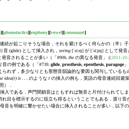
s
][
phonotactics
][
euphony
][
vowel
][
consonant
]
る．母音連続が起こりそうな場合，それを避けるべく何らかの（半
音 (glide) として挿入され，
seeing
[ˈsiːɪŋ] が [ˈsiːjɪŋ] と
æpl] と発音されることが多い（「#906.
the
の異なる発音」 (
[2011-10-
音の例である（「#739.
glide
,
prosthesis
,
epenthesis
,
paragoge
」 
られず，多少なりとも形態音韻論的な要因も関与しているも
he idea(r) is . . .
のような
r
の挿入の例も，英語の母音連続回避策の一環と
参照）．
ʔ] の挿入である．声門閉鎖音はともすれば無音と片付けられて
切れ目を標示するのに役立ち得るということでもある．渡り音
の母音を明確に響かせたい場合に挿入されることが多い．以下