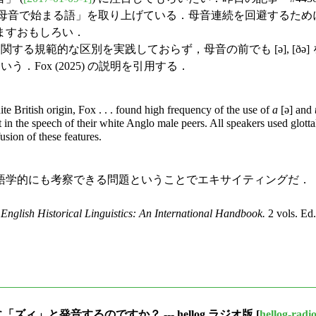
鎖音 + 母音で始まる語」を取り上げている．母音連続を回避するため
ますおもしろい．
する規範的な区別を実践しておらず，母音の前でも [ə], [ðə] を
．Fox (2025) の説明を引用する．
e British origin, Fox . . . found high frequency of the use of
a
[ə] and
in the speech of their white Anglo male peers. All speakers used glottal
usion of these features.
学的にも考察できる問題ということでエキサイティングだ．
f
English Historical Linguistics: An International Handbook.
2 vols. Ed.
ように「ズィ」と発音するのですか？ --- hellog ラジオ版
[
hellog-radi