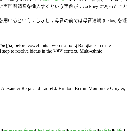
に声門閉鎖音を挿入するという実例が，cockney にあったこと
用いるという．しかし，母音の前では母音連続 (hiatus) を避
the
[ðə] before vowel-initial words among Bangladeshi male
 stop to resolve hiatus in the V#V context. Multi-ethnic
 Alexander Bergs and Laurel J. Brinton. Berlin: Mouton de Gruyter,
o
][
sobokunagimon
][
hel_education
][
pronunciation
][
article
][
clitic
]