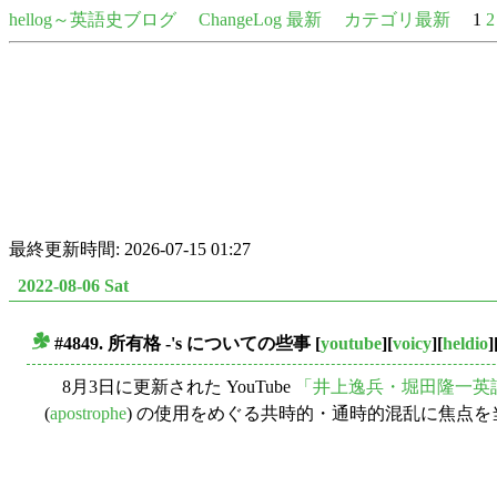
hellog～英語史ブログ
ChangeLog 最新
カテゴリ最新
1
2
最終更新時間: 2026-07-15 01:27
2022-08-06 Sat
#4849. 所有格 -'s についての些事
[
youtube
][
voicy
][
heldio
]
■
8月3日に更新された YouTube
「井上逸兵・堀田隆一英
(
apostrophe
) の使用をめぐる共時的・通時的混乱に焦点を