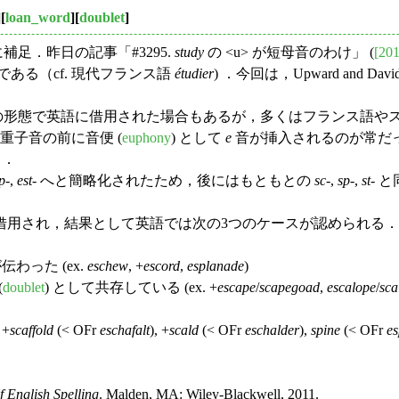
][
loan_word
][
doublet
]
 に補足．昨日の記事「#3295.
study
の <u> が短母音のわけ」 (
[201
ある（cf. 現代フランス語
étudier
) ．今回は，Upward and D
まの形態で英語に借用された場合もあるが，多くはフランス語や
重子音の前に音便 (
euphony
) として
e
音が挿入されるのが常だった（典
）．
p
-,
est
- へと簡略化されたため，後にはもともとの
sc
-,
sp
-,
st
- 
用され，結果として英語では次の3つのケースが認められる．
伝わった (ex.
eschew
, +
escord
,
esplanade
)
(
doublet
) として共存している (ex. +
escape
/
scapegoad
,
escalope
/
sca
+
scaffold
(< OFr
eschafalt
), +
scald
(< OFr
eschalder
),
spine
(< OFr
es
f English Spelling
. Malden, MA: Wiley-Blackwell, 2011.