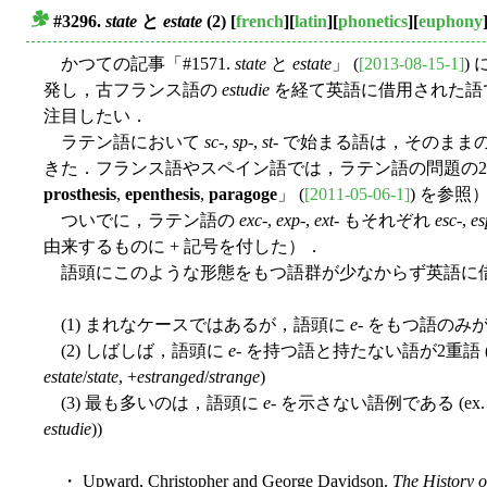
#3296.
state
と
estate
(2)
[
french
][
latin
][
phonetics
][
euphony
■
かつての記事「#1571.
state
と
estate
」 (
[2013-08-15-1]
)
発し，古フランス語の
estudie
を経て英語に借用された語で
注目したい．
ラテン語において
sc
-,
sp
-,
st
- で始まる語は，そのま
きた．フランス語やスペイン語では，ラテン語の問題の2
prosthesis
,
epenthesis
,
paragoge
」 (
[2011-05-06-1]
) を参照
ついでに，ラテン語の
exc
-,
exp
-,
ext
- もそれぞれ
esc
-,
es
由来するものに + 記号を付した）．
語頭にこのような形態をもつ語群が少なからず英語に借
(1) まれなケースではあるが，語頭に
e
- をもつ語のみが
(2) しばしば，語頭に
e
- を持つ語と持たない語が2重語 
estate
/
state
, +
estranged
/
strange
)
(3) 最も多いのは，語頭に
e
- を示さない語例である (ex. 
estudie
))
・ Upward, Christopher and George Davidson.
The History o