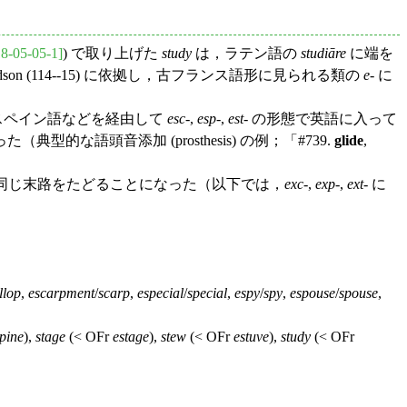
8-05-05-1]
) で取り上げた
study
は，ラテン語の
studiāre
に端を
avidson (114--15) に依拠し，古フランス語形に見られる類の
e
- に
スペイン語などを経由して
esc
-,
esp
-,
est
- の形態で英語に入って
型的な語頭音添加 (prosthesis) の例；「#739.
glide
,
と同じ末路をたどることになった（以下では，
exc
-,
exp
-,
ext
- に
llop
,
escarpment
/
scarp
,
especial
/
special
,
espy
/
spy
,
espouse
/
spouse
,
pine
),
stage
(< OFr
estage
),
stew
(< OFr
estuve
),
study
(< OFr