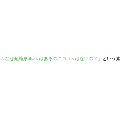
32. なぜ短縮形 that's はあるのに *this's はないの？」
という素