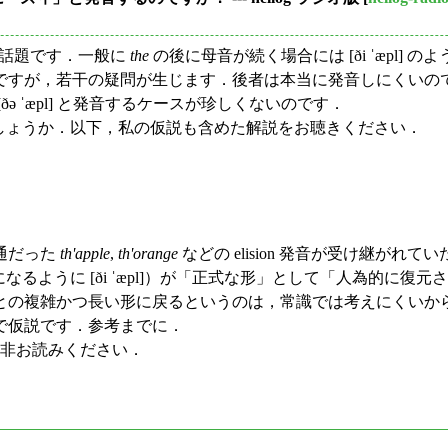
話題です．一般に
the
の後に母音が続く場合には [ði ˈæpl] の
ですが，若干の疑問が生じます．後者は本当に発音しにくいの
 ˈæpl] と発音するケースが珍しくないのです．
るのでしょうか．以下，私の仮説も含めた解説をお聴きください．
通だった
th'apple
,
th'orange
などの elision 発音が受け継が
るように [ði ˈæpl]）が「正式な形」として「人為的に
との複雑かつ長い形に戻るというのは，常識では考えにくいか
で仮説です．参考までに．
非お読みください．