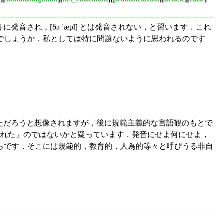
ように発音され，[ðə ˈæpl] とは発音されない，と習います．これ
でしょうか．私としては特に問題ないように思われるのです
れていただろうと想像されますが，後に規範主義的な言語観のもとで
復元された」のではないかと疑っています．発音にせよ何にせよ，
らです．そこには規範的，教育的，人為的等々と呼びうる非自