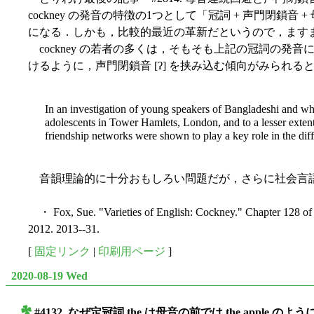
cockney の発音の特徴の1つとして「冠詞 + 声門閉
になる．しかも，比較的最近の革新だというので，ます
cockney の若者の多くは，そもそも上記の冠詞の発音に関
けるように，声門閉鎖音 [ʔ] を挟み込む傾向がみられるという
In an investigation of young speakers of Bangladeshi and whit
adolescents in Tower Hamlets, London, and to a lesser extent 
friendship networks were shown to play a key role in the diff
音韻理論的に十分おもしろい問題だが，さらに社会言語
・ Fox, Sue. "Varieties of English: Cockney." Chapter 128 o
2012. 2013--31.
[
固定リンク
|
印刷用ページ
]
2020-08-19 Wed
#4132. なぜ定冠詞 the は母音の前では the apple の