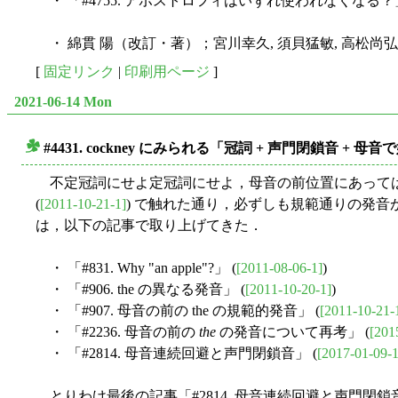
・ 「#4755. アポストロフィはいずれ使われなくなる？」
・ 綿貫 陽（改訂・著）；宮川幸久, 須貝猛敏, 高松尚
[
固定リンク
|
印刷用ページ
]
2021-06-14 Mon
#4431. cockney にみられる「冠詞 + 声門閉鎖音 + 母
■
不定冠詞にせよ定冠詞にせよ，母音の前位置にあっては，通常の [
(
[2011-10-21-1]
) で触れた通り，必ずしも規範通りの発
は，以下の記事で取り上げてきた．
・ 「#831. Why "an apple"?」 (
[2011-08-06-1]
)
・ 「#906. the の異なる発音」 (
[2011-10-20-1]
)
・ 「#907. 母音の前の the の規範的発音」 (
[2011-10-21-
・ 「#2236. 母音の前の
the
の発音について再考」 (
[201
・ 「#2814. 母音連続回避と声門閉鎖音」 (
[2017-01-09-1
とりわけ最後の記事「#2814. 母音連続回避と声門閉鎖音