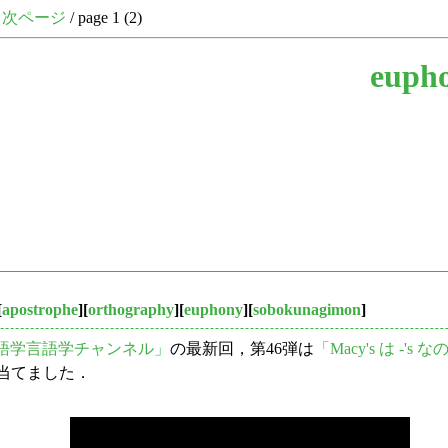
次ページ
/ page 1 (2)
euph
[
apostrophe
][
orthography
][
euphony
][
sobokunagimon
]
語学言語学チャンネル」
の最新回，第46弾は
「Macy's は -'
当てました．