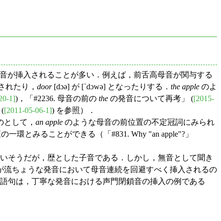
）子音が挿入されることが多い．例えば，前舌高母音が関与する
して発音されたり，
door
[dɔə] が [ˈdɔwə] となったりする．
the apple
のよ
20-1]
)，「#2236. 母音の前の
the
の発音について再考」 (
[2015-
(
[2011-05-06-1]
) を参照）．
のとして，
an apple
のような母音の前位置の不定冠詞にみられ
みることができる（「#831. Why "an apple"?」
しまいそうだが，歴とした子音である．しかし，無音として聞き
が流ちょうな発音において母音連続を回避すべく挿入されるの
の語句は，丁寧な発音における声門閉鎖音の挿入の例である