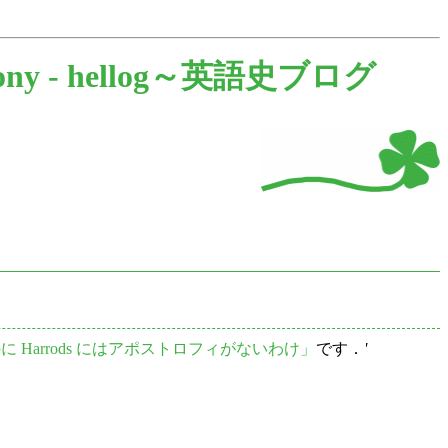
ony -
hellog～英語史ブログ
s なのに Harrods にはアポストロフィがないわけ」
です．
'