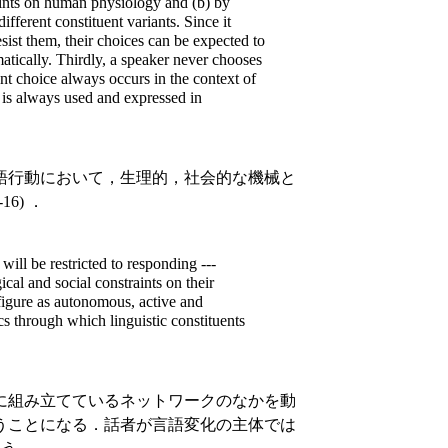
raints on human physiology and (b) by
different constituent variants. Since it
esist them, their choices can be expected to
matically. Thirdly, a speaker never chooses
ent choice always occurs in the context of
m is always used and expressed in
語行動において，生理的，社会的な機械と
6) ．
will be restricted to responding ---
ical and social constraints on
their
figure as autonomous, active and
s through which linguistic constituents
に組み立てているネットワークのなかを動
うことになる．話者が言語変化の主体では