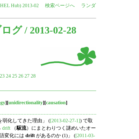
e HEL Hub)
2013-02
検索ページへ
ランダ
ブログ
/ 2013-02-28
23
24
25
26
27
28
ogy
][
unidirectionality
][
causation
]
を弱化してきた理由」 (
[2013-02-27-1]
) で取
る
drift
（
駆流
）にまとわりつく謎めいたオー
ぜ言語変化には
drift
があるのか (1)」 (
[2011-03-