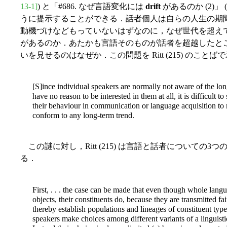
13-1]
) と「#686. なぜ言語変化には
drift
があるのか (2)」 (
うに提示することができる．話者個人は自らの人生の期
動機づけなどもっていないはずなのに，なぜ世代を超え
があるのか．あたかも言語そのものが話者を超越したと
いを見せるのはなぜか．この問題を Ritt (215) のこ
[S]ince individual speakers are normally not aware of the lon
have no reason to be interested in them at all, it is difficult 
their behaviour in communication or language acquisition to
conform to any long-term trend.
この謎に対し，Ritt (215) は言語と話者についての
る．
First, . . . the case can be made that even though whole langu
objects, their constituents do, because they are transmitted 
thereby establish populations and lineages of constituent typ
speakers make choices among different variants of a linguistic