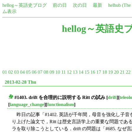
hellog～英語史ブログ
前の日
次の日
最新
helhub (Th
ム表示
hellog～英語史
01
02
03
04
05
06
07
08
09
10
11
12
13
14
15
16
17
18
19
20
21
22
2013-02-28 Thu
#1403.
drift
を合理的に説明する Ritt の試み
[
drift
][
teleol
■
[
language_change
][
functionalism
]
昨日の記事「#1402. 英語が千年間，母音を強化し子音
り上げた論文で，Ritt は歴史言語学上の重要な問題であ
ラを取り除こうとしている．drift の問題は「#685. な