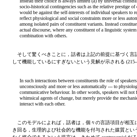
Instead their choice is always limited (a) by universal const
socio-historical contingencies such as the relative prestige of 
would be against the self-interests of individual speakers to r
reflect physiological and social constraints more or less auto
among isolated pairs of constituent variants. Instead constitu
actual discourse, where any constituent of a linguistic syste
combination with others.
そして驚くべきことに，話者は上記の前提に基づく言
して機能しているにすぎないという見解が示される (215--1
In such interactions between constituents the role of speakers 
unconsciously and more or less automatically --- to physiolog
communicative behaviour. In other words, speakers will not 
whimsical agents of change, but merely provide the mechanic
interact with each other.
このモデルによれば，話者は，個々の言語項目が相互
き回る，生理的よび社会的な機能を付与された媒質とい