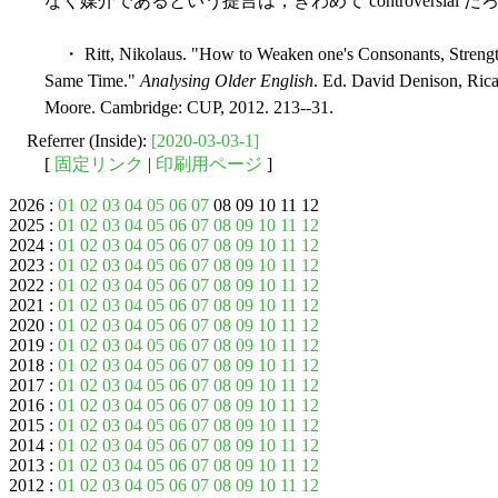
なく媒介であるという提言は，きわめて controversial だ
・ Ritt, Nikolaus. "How to Weaken one's Consonants, Strength
Same Time."
Analysing Older English
. Ed. David Denison, Ri
Moore. Cambridge: CUP, 2012. 213--31.
Referrer (Inside):
[2020-03-03-1]
[
固定リンク
|
印刷用ページ
]
2026 :
01
02
03
04
05
06
07
08 09 10 11 12
2025 :
01
02
03
04
05
06
07
08
09
10
11
12
2024 :
01
02
03
04
05
06
07
08
09
10
11
12
2023 :
01
02
03
04
05
06
07
08
09
10
11
12
2022 :
01
02
03
04
05
06
07
08
09
10
11
12
2021 :
01
02
03
04
05
06
07
08
09
10
11
12
2020 :
01
02
03
04
05
06
07
08
09
10
11
12
2019 :
01
02
03
04
05
06
07
08
09
10
11
12
2018 :
01
02
03
04
05
06
07
08
09
10
11
12
2017 :
01
02
03
04
05
06
07
08
09
10
11
12
2016 :
01
02
03
04
05
06
07
08
09
10
11
12
2015 :
01
02
03
04
05
06
07
08
09
10
11
12
2014 :
01
02
03
04
05
06
07
08
09
10
11
12
2013 :
01
02
03
04
05
06
07
08
09
10
11
12
2012 :
01
02
03
04
05
06
07
08
09
10
11
12