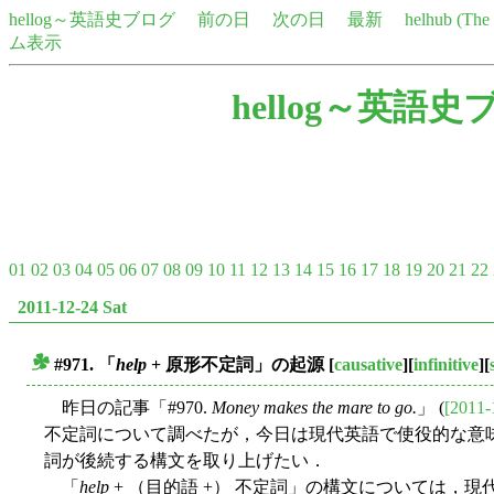
hellog～英語史ブログ
前の日
次の日
最新
helhub (Th
ム表示
hellog～英語史
01
02
03
04
05
06
07
08
09
10
11
12
13
14
15
16
17
18
19
20
21
22
2011-12-24 Sat
#971. 「
help
+ 原形不定詞」の起源
[
causative
][
infinitive
][
■
昨日の記事「#970.
Money makes the mare to go.
」 (
[2011-
不定詞について調べたが，今日は現代英語で使役的な意
詞が後続する構文を取り上げたい．
「
help
+ （目的語 +） 不定詞」の構文については，