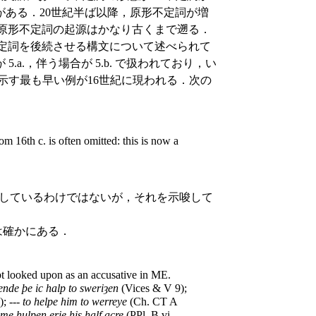
ある．20世紀半ば以降，原形不定詞が増
原形不定詞の起源はかなり古くまで遡る．
定詞を後続させる構文について述べられて
a.，伴う場合が 5.b. で扱われており，い
示す最も早い例が16世紀に現われる．次の
m 16th c. is often omitted: this is now a
しているわけではないが，それを示唆して
例は確かにある．
doubt looked upon as an accusative in ME.
ende þe ic halp to sweriȝen
(Vices & V 9);
); ---
to helpe him to werreye
(Ch. CT A
e hulpen erie his half acre
(PPl. B vi