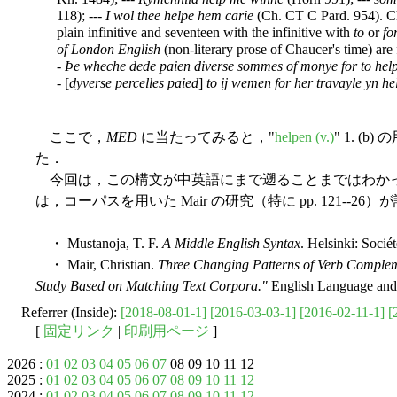
118); ---
I wol thee helpe hem carie
(Ch. CT C Pard. 954). Ch
plain infinitive and seventeen with the infinitive with
to
or
fo
of London English
(non-literary prose of Chaucer's time) are
-
Þe wheche dede paien diverse sommes of monye for to help
- [
dyverse percelles paied
]
to ij wemen for her travayle yn h
ここで，
MED
に当たってみると，"
helpen (v.)
" 1. 
た．
今回は，この構文が中英語にまで遡ることまではわか
は，コーパスを用いた Mair の研究（特に pp. 121--26
・ Mustanoja, T. F.
A Middle English Syntax
. Helsinki: Socié
・ Mair, Christian.
Three Changing Patterns of Verb Complem
Study Based on Matching Text Corpora."
English Language and L
Referrer (Inside):
[2018-08-01-1]
[2016-03-03-1]
[2016-02-11-1]
[
[
固定リンク
|
印刷用ページ
]
2026 :
01
02
03
04
05
06
07
08 09 10 11 12
2025 :
01
02
03
04
05
06
07
08
09
10
11
12
2024 :
01
02
03
04
05
06
07
08
09
10
11
12