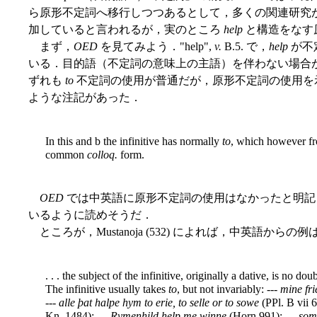
ら原形不定詞へ移行しつつあるとして，多くの関連研究が
加していると言われるが，実のところ
help
と構造をなす
まず，
OED
を見てみよう．"help",
v.
B.5. で，
help
が不
いる．目的語（不定詞の意味上の主語）を伴わない場合が 5.
ずれも
to
不定詞の使用が普通だが，原形不定詞の使用を
ような注記があった．
In this and b the infinitive has normally
to
, which however fro
common
colloq.
form.
OED
では中英語に原形不定詞の使用はなかったと明記
いるように読めそうだ．
ところが，Mustanoja (532) によれば，中英語からの
. . . the subject of the infinitive, originally a dative, is no 
The infinitive usually takes
to
, but not invariably: ---
mine fri
---
alle þat halpe hym to erie, to selle or to sowe
(PPl. B vii 6
Kn. 1484); ---
Rymenhild help me winne
(Horn 991); ---
somm