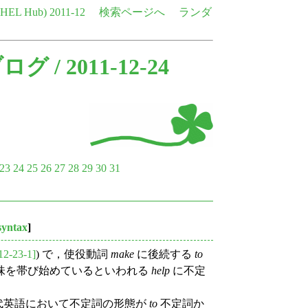
e HEL Hub)
2011-12
検索ページへ
ランダ
ブログ
/ 2011-12-24
23
24
25
26
27
28
29
30
31
syntax
]
12-23-1]
) で，使役動詞
make
に後続する
to
味を帯び始めているといわれる
help
に不定
現代英語において不定詞の形態が
to
不定詞か