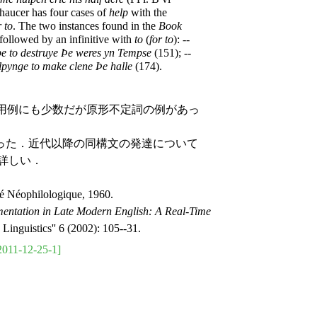
aucer has four cases of
help
with the
r to
. The two instances found in the
Book
 followed by an infinitive with
to
(
for to
): --
e to destruye Þe weres yn Tempse
(151); --
elpynge to make clene Þe halle
(174).
(b) の用例にも少数だが原形不定詞の例があっ
った．近代以降の同構文の発達について
）が詳しい．
té Néophilologique, 1960.
entation in Late Modern English: A Real-Time
inguistics'' 6 (2002): 105--31.
2011-12-25-1]