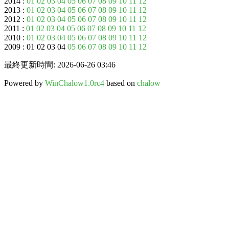
2014 :
01
02
03
04
05
06
07
08
09
10
11
12
2013 :
01
02
03
04
05
06
07
08
09
10
11
12
2012 :
01
02
03
04
05
06
07
08
09
10
11
12
2011 :
01
02
03
04
05
06
07
08
09
10
11
12
2010 :
01
02
03
04
05
06
07
08
09
10
11
12
2009 : 01 02 03 04
05
06
07
08
09
10
11
12
最終更新時間: 2026-06-26 03:46
Powered by
WinChalow1.0rc4
based on
chalow