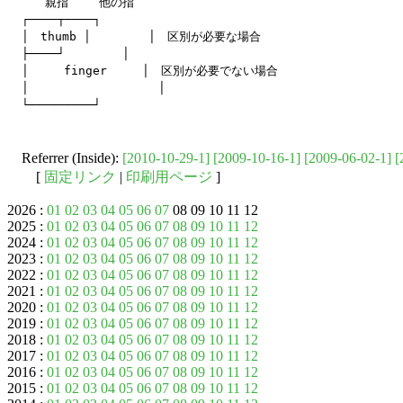
　　親指　　 他の指

┌────┬────┐

│　thumb │        │　区別が必要な場合

├────┘        │

│　　　finger　　　│　区別が必要でない場合

│                  │

Referrer (Inside):
[2010-10-29-1]
[2009-10-16-1]
[2009-06-02-1]
[
[
固定リンク
|
印刷用ページ
]
2026 :
01
02
03
04
05
06
07
08 09 10 11 12
2025 :
01
02
03
04
05
06
07
08
09
10
11
12
2024 :
01
02
03
04
05
06
07
08
09
10
11
12
2023 :
01
02
03
04
05
06
07
08
09
10
11
12
2022 :
01
02
03
04
05
06
07
08
09
10
11
12
2021 :
01
02
03
04
05
06
07
08
09
10
11
12
2020 :
01
02
03
04
05
06
07
08
09
10
11
12
2019 :
01
02
03
04
05
06
07
08
09
10
11
12
2018 :
01
02
03
04
05
06
07
08
09
10
11
12
2017 :
01
02
03
04
05
06
07
08
09
10
11
12
2016 :
01
02
03
04
05
06
07
08
09
10
11
12
2015 :
01
02
03
04
05
06
07
08
09
10
11
12