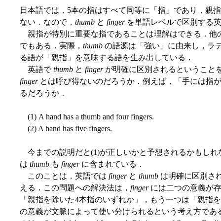
日本語では，5本の指はすべて同等に「指」であり，親
ない．なので，
thumb
と
finger
を単語レベルで区別する英
親指が特別に重要な指であることは理解はできる．他の
でもある．実際，
thumb
の語源は「強い」に由来し，ラ
る語が「親指」を意味する語を生み出している．
英語で
thumb
と
finger
が明確に区別されるということ
finger
とは呼び得ないのだろうか．例えば，「手には指が
るだろうか．
(1) A hand has a thumb and four fingers.
(2) A hand has five fingers.
今までの説明だと(1)が正しいかと予想されるかもしれな
は
thumb
も
finger
に含まれている．
このことは，英語では
finger
と
thumb
は明確に区別さ
える．この問題への解決法は，
finger
には二つの意義が存
「親指を除いた4本指のいずれか」，もう一つは「親指を
の意義が文脈によって使い分けられるという考え方であ