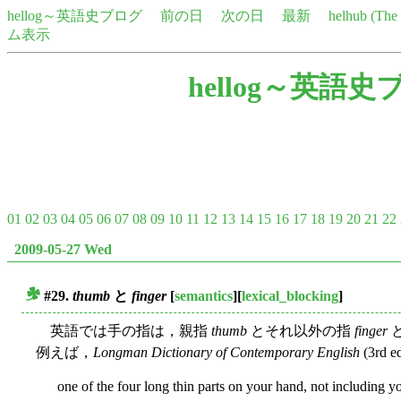
hellog～英語史ブログ
前の日
次の日
最新
helhub (Th
ム表示
hellog～英語史
01
02
03
04
05
06
07
08
09
10
11
12
13
14
15
16
17
18
19
20
21
22
2009-05-27 Wed
#29.
thumb
と
finger
[
semantics
][
lexical_blocking
]
■
英語では手の指は，親指
thumb
とそれ以外の指
finger
例えば，
Longman Dictionary of Contemporary English
(3rd 
one of the four long thin parts on your hand, not including 