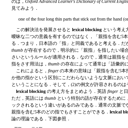
のは，
Oxford Advanced Learner's Dictionary of Current Engli
見てみよう．
one of the four long thin parts that stick out from the hand (or
この解決法を発展させると
lexical blocking
という考え
曖昧な二つの意義を有するのではなく，「親指を含む5
る．つまり，日本語の「指」と同義であると考える．だ
thumb
が存在するので，明示的に「親指」を指したい場
さいというルールが適用される．なので，通常は親指を
指をさす用法は，
thumb
の存在によって通常は「語彙的
これによると，
finger
の本来の意味は「親指を含む5本
か他の指かという区別にこだわらないような文脈におい
ということになる．そして，(2)の例文が許容されるの
lexical blocking
の考え方をまとめよう．英語
finger
と日
ただ，英語には
thumb
という特別の語が存在するために
ックされるという違いがあるのみである．通常の文脈で
親指を含む5本のどの指でもさすことができる．
lexical b
論の理論である．下図参照．