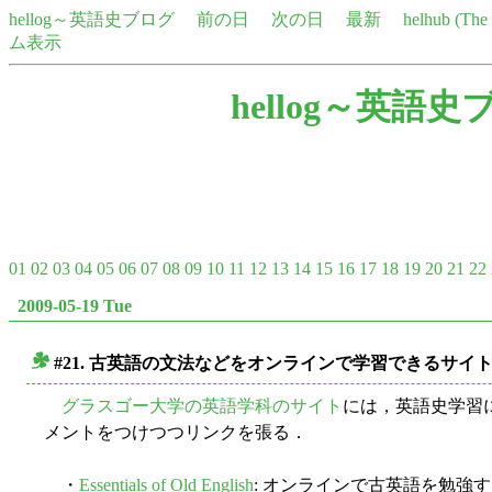
hellog～英語史ブログ
前の日
次の日
最新
helhub (Th
ム表示
hellog～英語史
01
02
03
04
05
06
07
08
09
10
11
12
13
14
15
16
17
18
19
20
21
22
2009-05-19 Tue
#21. 古英語の文法などをオンラインで学習できるサイ
■
グラスゴー大学の英語学科のサイト
には，英語史学習
メントをつけつつリンクを張る．
・
Essentials of Old English
: オンラインで古英語を勉強