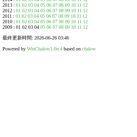
2013 :
01
02
03
04
05
06
07
08
09
10
11
12
2012 :
01
02
03
04
05
06
07
08
09
10
11
12
2011 :
01
02
03
04
05
06
07
08
09
10
11
12
2010 :
01
02
03
04
05
06
07
08
09
10
11
12
2009 : 01 02 03 04
05
06
07
08
09
10
11
12
最終更新時間: 2026-06-26 03:46
Powered by
WinChalow1.0rc4
based on
chalow