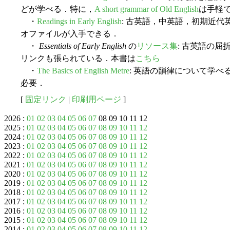
どが学べる．特に，
A short grammar of Old English
は手軽
・
Readings in Early English
: 古英語，中英語，初期近
オファイルが入手できる．
・
Essentials of Early English
の
リソース集
: 古英語の屈
リンクも張られている．本書は
こちら
・
The Basics of English Metre
: 英語の韻律について学
必要．
[
固定リンク
|
印刷用ページ
]
2026 :
01
02
03
04
05
06
07
08 09 10 11 12
2025 :
01
02
03
04
05
06
07
08
09
10
11
12
2024 :
01
02
03
04
05
06
07
08
09
10
11
12
2023 :
01
02
03
04
05
06
07
08
09
10
11
12
2022 :
01
02
03
04
05
06
07
08
09
10
11
12
2021 :
01
02
03
04
05
06
07
08
09
10
11
12
2020 :
01
02
03
04
05
06
07
08
09
10
11
12
2019 :
01
02
03
04
05
06
07
08
09
10
11
12
2018 :
01
02
03
04
05
06
07
08
09
10
11
12
2017 :
01
02
03
04
05
06
07
08
09
10
11
12
2016 :
01
02
03
04
05
06
07
08
09
10
11
12
2015 :
01
02
03
04
05
06
07
08
09
10
11
12
2014 :
01
02
03
04
05
06
07
08
09
10
11
12