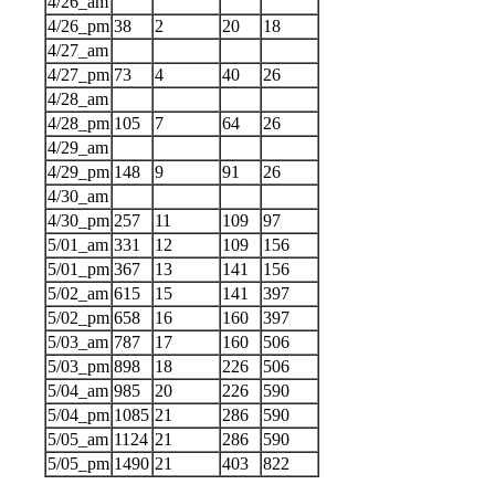
4/26_am
4/26_pm
38
2
20
18
4/27_am
4/27_pm
73
4
40
26
4/28_am
4/28_pm
105
7
64
26
4/29_am
4/29_pm
148
9
91
26
4/30_am
4/30_pm
257
11
109
97
5/01_am
331
12
109
156
5/01_pm
367
13
141
156
5/02_am
615
15
141
397
5/02_pm
658
16
160
397
5/03_am
787
17
160
506
5/03_pm
898
18
226
506
5/04_am
985
20
226
590
5/04_pm
1085
21
286
590
5/05_am
1124
21
286
590
5/05_pm
1490
21
403
822