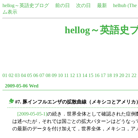
hellog～英語史ブログ
前の日
次の日
最新
helhub (Th
ム表示
hellog～英語史
01
02
03
04
05
06
07
08
09
10
11
12
13
14
15
16
17
18
19
20
21
22
2009-05-06 Wed
#7. 豚インフルエンザの拡散曲線（メキシコとアメリカ
■
[2009-05-05-1]
の続き．世界全体として確認された症例
は述べたが，それでは国ごとの拡大パターンはどうなっ
の最新のデータを付け加えて，世界全体，メキシコ，ア