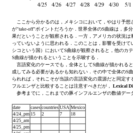
ここから分かるのは，メキシコにおいて，やはり予想され
が"take-off"ポイントだろうか．世界全体のS曲線は
果だということが観察される．一方，アメリカの状況は
っていないように思われる．このことは，影響を受けて
シコという国）においてS曲線が観察されると，他のカ
S曲線が描かれるということを示唆する．
言語変化のケースでも，全体としてS曲線が描かれると
成してみる必要があるかも知れない．その中で全体のS
られれば，それこそが当該の言語変化の震源だと同定す
フルエンザと比較することは注意すべきだが，
Lexical Di
参考までに，これまでの豚インフルエンザの数値デー
date
cases
countries
USA
Mexico
4/24_pm
15
2
7
18
4/25_am
4/25_pm