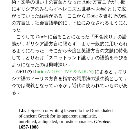
術・文学の担い手の言葉となった Attic 方言こそが，後
にギリシアのみならずヘレニズム世界へ
koiné
として広
がっていった経緯がある．ここから Doric を含むその他
の方言は，社会言語学的に，下位にみなされるようにな
った．
こうして
Doric
に宿ることになった「田舎訛り」の語
義が，ギリシア語方言に限らず，より一般的に用いられ
るようになった．そこから今度は英語方言の文脈に特化
して，とりわけ「スコットランド訛り」の語義を帯びる
ようになったのは興味深い．
OED
の
Doric
(ADJECTIVE & NOUN)
によると，ギリ
シア語のドーリス方言を指す名詞用法の派生義として，
今では廃義となっているが，近代に使われていものがあ
る．
1.b.
† Speech or writing likened to the Doric dialect
of ancient Greek for its apparent simplistic,
unrefined, antiquated, or rustic character.
Obsolete
.
1657-1888