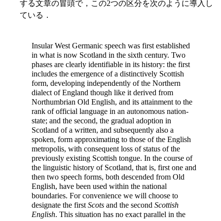
する文章の冒頭で，この2つの区分を次のように導入し
ている．
Insular West Germanic speech was first established
in what is now Scotland in the sixth century. Two
phases are clearly identifiable in its history: the first
includes the emergence of a distinctively Scottish
form, developing independently of the Northern
dialect of England though like it derived from
Northumbrian Old English, and its attainment to the
rank of official language in an autonomous nation-
state; and the second, the gradual adoption in
Scotland of a written, and subsequently also a
spoken, form approximating to those of the English
metropolis, with consequent loss of status of the
previously existing Scottish tongue. In the course of
the linguistic history of Scotland, that is, first one and
then two speech forms, both descended from Old
English, have been used within the national
boundaries. For convenience we will choose to
designate the first
Scots
and the second
Scottish
English
. This situation has no exact parallel in the