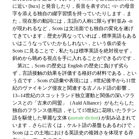
に近い [huːs] と発音したり，長音を表すのに <i> の母音
字を添える独自の綴字習慣を持っていたりします．ま
た，現在形の動詞には，主語の人称に限らず軒並み -
is
が現われるなど，Scots は文法面でも独自の変化を遂げ
てきています．歴史が異なっていれば，標準英語もある
いはこうなっていたかもしれない，という仮の姿を
Scots に見ることで，私たちは標準英語を絶対視せず，
斜めから眺める視点を手に入れることができるのです．
第2に，Scots の歴史は English の歴史に負けず劣ら
ず，言語接触の効果を評価する格好の材料である，とい
う点です．Scots の語彙や表現には，8世紀後半から11世
紀のヴァイキング侵攻と関連する古ノルド語の影響，
13--14世紀のスコットランド独立運動と関係の深いフラ
ンスとの「古来の同盟」（Auld Alliance）がもたらした
独自のフランス借用語，そして15世紀に花咲いたラテン
語を駆使した華麗な文体 (
aureate diction
) が刻み込まれて
います．さらに古くは，ケルト語の基盤もあるわけで，
Scots はこの土地における英語史の複雑さを体現する存