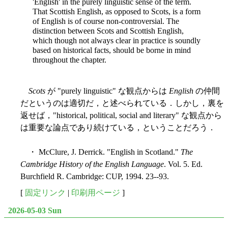
'English' in the purely linguistic sense of the term.
That Scottish English, as opposed to Scots, is a form
of English is of course non-controversial. The
distinction between Scots and Scottish English,
which though not always clear in practice is soundly
based on historical facts, should be borne in mind
throughout the chapter.
Scots
が "purely linguistic" な観点からは
English
の仲間
だというのは適切だ，と述べられている．しかし，裏を
返せば，"historical, political, social and literary" な観点から
は重要な論点であり続けている，ということだろう．
・ McClure, J. Derrick. "English in Scotland."
The
Cambridge History of the English Language
. Vol. 5. Ed.
Burchfield R. Cambridge: CUP, 1994. 23--93.
[
固定リンク
|
印刷用ページ
]
2026-05-03 Sun