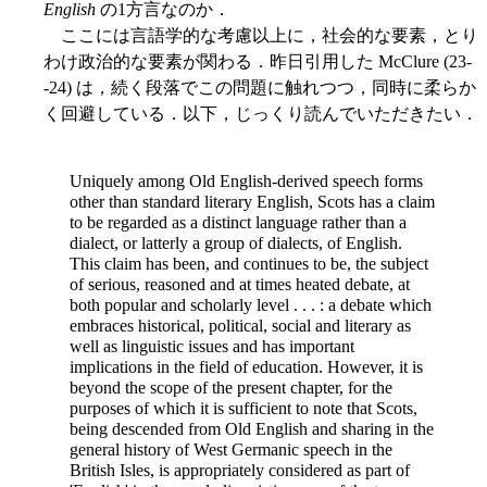
English
の1方言なのか．
ここには言語学的な考慮以上に，社会的な要素，とり
わけ政治的な要素が関わる．昨日引用した McClure (23-
-24) は，続く段落でこの問題に触れつつ，同時に柔らか
く回避している．以下，じっくり読んでいただきたい．
Uniquely among Old English-derived speech forms
other than standard literary English, Scots has a claim
to be regarded as a distinct language rather than a
dialect, or latterly a group of dialects, of English.
This claim has been, and continues to be, the subject
of serious, reasoned and at times heated debate, at
both popular and scholarly level . . . : a debate which
embraces historical, political, social and literary as
well as linguistic issues and has important
implications in the field of education. However, it is
beyond the scope of the present chapter, for the
purposes of which it is sufficient to note that Scots,
being descended from Old English and sharing in the
general history of West Germanic speech in the
British Isles, is appropriately
considered as part of