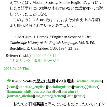
えていえば，Modern Scots は Middle English のように，
社会言語学的には標準や求心力のない言語変種へと退行
していったことになる．
このように，Scots 史は，おおよそ外面史上の考慮に
より時代区分されているとみてよい．
・ McClure, J. Derrick. "English in Scotland."
The
Cambridge History of the English Language
. Vol. 5. Ed.
Burchfield R. Cambridge: CUP, 1994. 23--93.
Referrer (Inside):
[2026-05-08-1]
[
固定リンク
|
印刷用ページ
]
2026-04-23 Thu
#6205. Scots の歴史に注目すべき理由
[
scottish_english
]
■
[
scots
][
standard_english
][
sociolinguistics
][
variety
][
dialect
]
[
language_shift
][
contact
][
gvs
][
oe
][
literature
]
[
aureate_diction
][
old_norse
][
french
][
latin
][
celtic
]
私たちが日頃
英語
と呼んでいるものは，たいていイン