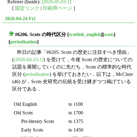
Referrer (Inside):
[2026-05-03-1]
[
固定リンク
|
印刷用ページ
]
2026-04-24 Fri
#6206. Scots の時代区分
[
scottish_english
][
scots
]
■
[
periodisation
]
昨日の記事「#6205. Scots の歴史に注目すべき理由」
(
[2026-04-23-1]
) を受けて，今後 Scots の歴史についての
話題を展開していくのに先だち，Scots の標準的な時代
区分 (
periodisation
) を挙げておきたい．以下は，McClure
(46) が，Scots 史研究の伝統を受け継ぎつつ掲げている
区分である．
Old English
to 1100
Old Scots
to 1700
Pre-literary Scots
to 1375
Early Scots
to 1450