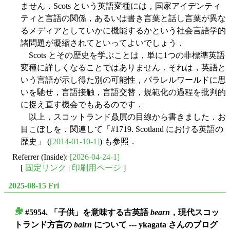
ません．Scots という英語変種には，国家アイデンティ
ティと言語の関係，あるいは書き言葉と話し言葉が異な
るメディアとしていかに機能するかという社会言語学的
諸問題が凝縮されてといってよいでしょう．
Scots とその歴史を学ぶことは，単に1つの非標準英語
変種に詳しくなることではありません．それは，英語と
いう言語が示し得た別の可能性，パラレルワールドに思
いを馳せ，言語接触，言語交替，規範化の過程を批判的
に捉え直す機会でもあるのです．
以上，スコットランド贔屓の目線から書きました．お
目こぼしを．関連して「#1719. Scotland における英語の
歴史」 (
[2014-01-10-1]
) も参照．
Referrer (Inside):
[2026-04-24-1]
[
固定リンク
|
印刷用ページ
]
2025-08-15 Fri
#5954. 「子供」を意味する古英語
bearn
，現代スコッ
■
トランド方言の
bairn
について --- ykagata さんのブログ