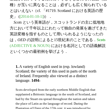
種）が互いに異なることは，必ずしも広く知られている
とはいえない（cf. 「#1719. Scotland における英語の歴
史」 (
[2014-01-10-1]
)）．
Scots
という英単語が，スコットランドの主に低地地
方において千年以上にわたって独自の発展を遂げてきた
英語変種を指すものとして用いられるようになったの
は，
OED
の説明によると15世紀末のことである．
Scots
(ADJECTIVE & NOUN)
における名詞としての語義解説
といくつかの最初例を挙げよう．
1.
A variety of English used in (esp. lowland)
Scotland; the variety of this used in parts of the north
of Ireland. Frequently also viewed as a distinct
language.
1494-
Scots developed from the early northern Middle English that
supplanted a Brittonic language in the south of Scotland, and
had by the Stuart era spread throughout the nation and taken
the place of Latin as the language of record. During the
Plantation of Ulster of the 17th cent. it was introduced by