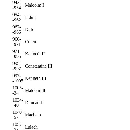
943-
Malcolm I
-954
954-
Indulf
-962
962-
Dub
-966
966-
Culen
-971
971-
Kenneth II
-995
995-
Constantine III
-997
997-
Kenneth III
-1005
1005-
Malcolm II
-34
1034-
Duncan I
-40
1040-
Macbeth
-57
1057-
Lulach
-58