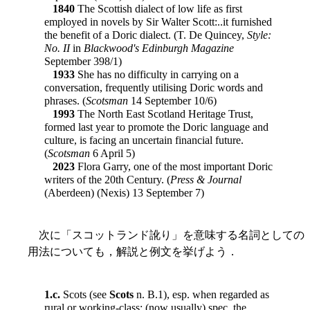
1840
The Scottish dialect of low life as first
employed in novels by Sir Walter Scott:..it furnished
the benefit of a Doric dialect. (T. De Quincey,
Style:
No. II
in
Blackwood's Edinburgh Magazine
September 398/1)
1933
She has no difficulty in carrying on a
conversation, frequently utilising Doric words and
phrases. (
Scotsman
14 September 10/6)
1993
The North East Scotland Heritage Trust,
formed last year to promote the Doric language and
culture, is facing an uncertain financial future.
(
Scotsman
6 April 5)
2023
Flora Garry, one of the most important Doric
writers of the 20th Century. (
Press & Journal
(Aberdeen) (Nexis) 13 September 7)
次に「スコットランド訛り」を意味する名詞としての
用法についても，解説と例文を挙げよう．
1.c.
Scots (see
Scots
n. B.1), esp. when regarded as
rural or working-class; (now usually) spec. the