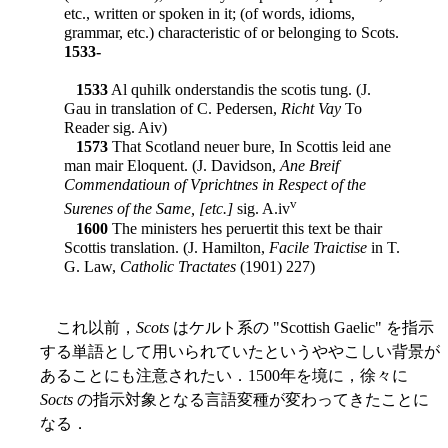
etc., written or spoken in it; (of words, idioms,
grammar, etc.) characteristic of or belonging to Scots.
1533-
1533
Al quhilk onderstandis the scotis tung. (J.
Gau in translation of C. Pedersen,
Richt Vay
To
Reader sig. Aiv)
1573
That Scotland neuer bure, In Scottis leid ane
man mair Eloquent. (J. Davidson,
Ane Breif
Commendatioun of Vprichtnes in Respect of the
v
Surenes of the Same, [etc.]
sig. A.iv
1600
The ministers hes peruertit this text be thair
Scottis translation. (J. Hamilton,
Facile Traictise
in T.
G. Law,
Catholic Tractates
(1901) 227)
これ以前，
Scots
はケルト系の "Scottish Gaelic" を指示
する単語として用いられていたというややこしい背景が
あることにも注意されたい．1500年を境に，徐々に
Socts
の指示対象となる言語変種が変わってきたことに
なる．