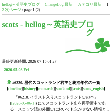
hellog～英語史ブログ
ChangeLog 最新
カテゴリ最新
1
2
次ページ
/ page 1 (2)
scots -
hellog～英語史ブロ
グ
最終更新時間: 2026-07-15 01:27
2026-05-08 Fri
#6220. 歴代スコットランド君主と統治年代の一覧
■
[
timeline
][
history
][
monarch
][
scotland
][
scots
][
scots_engish
]
「#6218. イラスト入りスコットランド史の本」
(
[2026-05-06-1]
) にてスコットランド史を再学習中であ
る．スコッツ語の外面史においても欠かせない情報とし