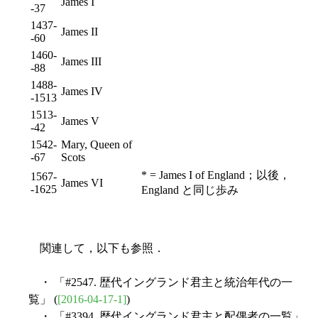
James I
-37
1437-
James II
-60
1460-
James III
-88
1488-
James IV
-1513
1513-
James V
-42
1542-
Mary, Queen of
-67
Scots
* = James I of England；以後，
1567-
James VI
-1625
England と同じ歩み
関連して，以下も参照．
・ 「#2547. 歴代イングランド君主と統治年代の一
覧」 (
[2016-04-17-1]
)
・ 「#3394. 歴代イングランド君主と配偶者の一覧」