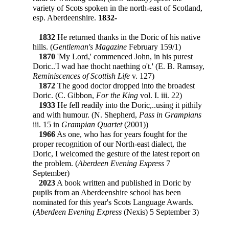
variety of Scots spoken in the north-east of Scotland,
esp. Aberdeenshire.
1832-
1832
He returned thanks in the Doric of his native
hills. (
Gentleman's Magazine
February 159/1)
1870
'My Lord,' commenced John, in his purest
Doric..'I wad hae thocht naething o't.' (E. B. Ramsay,
Reminiscences of Scottish Life
v. 127)
1872
The good doctor dropped into the broadest
Doric. (C. Gibbon,
For the King
vol. I. iii. 22)
1933
He fell readily into the Doric,..using it pithily
and with humour. (N. Shepherd,
Pass in Grampians
iii. 15 in
Grampian Quartet
(2001))
1966
As one, who has for years fought for the
proper recognition of our North-east dialect, the
Doric, I welcomed the gesture of the latest report on
the problem. (
Aberdeen Evening Express
7
September)
2023
A book written and published in Doric by
pupils from an Aberdeenshire school has been
nominated for this year's Scots Language Awards.
(
Aberdeen Evening Express
(Nexis) 5 September 3)