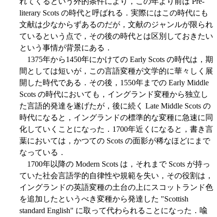
れてくるという外的条件により，この年より前は Pre-
literary Scots の時代と呼ばれる．実際にはこの時代にも
文献は少なからずあるのだが，文献のジャンルが限られ
ているという点で，その後の時代とは区別しておきたい
という事情が背景にある．
1375年から1450年にかけての Early Scots の時代は，期
間としては短いが，この言語変種が文学的に華々しく展
開した時代である．その後，1550年までの Early Middle
Scots の時代においても，イングランド変種から独立し
た言語的発達を遂げたが，後に続く Late Middle Scots の
時代になると，イングランドの標準的な変種に急速に同
化していくことになった．1700年近くになると，書き言
葉においては，かつての Scots の面影が稀なほどにまで
なっている．
1700年以降の Modern Scots は，それまで Scots が持っ
ていた社会言語学的自律性や規範を失い，その役割は，
イングランドの英語変種の土台の上にスコットランド色
を追加したというべき変種から発達した "Scottish
standard English" に取って代わられることになった．喩