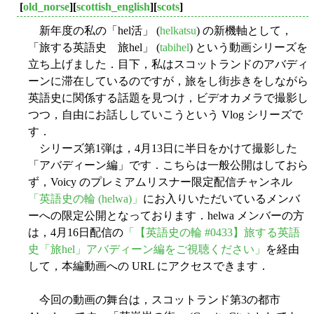
[
old_norse
][
scottish_english
][
scots
]
新年度の私の「hel活」 (
helkatsu
) の新機軸として，
「旅する英語史 旅hel」 (
tabihel
) という動画シリーズを
立ち上げました．目下，私はスコットランドのアバディ
ーンに滞在しているのですが，旅をし街歩きをしながら
英語史に関係する話題を見つけ，ビデオカメラで撮影し
つつ，自由にお話ししていこうという Vlog シリーズで
す．
シリーズ第1弾は，4月13日に半日をかけて撮影した
「アバディーン編」です．こちらは一般公開はしておら
ず，Voicy のプレミアムリスナー限定配信チャンネル
「英語史の輪 (helwa)」
にお入りいただいているメンバ
ーへの限定公開となっております．helwa メンバーの方
は，4月16日配信の
「【英語史の輪 #0433】旅する英語
史「旅hel」アバディーン編をご視聴ください」
を経由
して，本編動画への URL にアクセスできます．
今回の動画の舞台は，スコットランド第3の都市