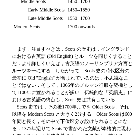
Middle Scots
1450--1700
Early Middle Scots
1450--1550
Late Middle Scots
1550--1700
Modern Scots
1700 onwards
まず，注目すべきは，Scots の歴史は，イングランド
における古英語 (Old English) とルーツを同じくすること
だ．より詳しくいえば，古英語のノーサンブリア方言と
ルーツを一にする．したがって，Scots 史の時代区分の
最初に Old "English" が含まれているのは，不思議なこ
とではない．そして，1066年のノルマン征服を契機とし
て1100年に置かれることが多い，伝統的な「英語史」に
おける古英語の終点も，Scots 史は共有している．
Scots 史では，その後1700年までを Older Scots，それ
以降を Modern Scots と大きく2分する．Older Scots は600
年間と長く，その中で下位区分が設けられることにな
る．1375年辺りで Scots で書かれた文献が本格的に現わ