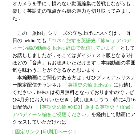
オカメラを手に，慣れない動画編集に苦戦しながらも，
楽しく英語史の視点から街の魅力を切り取ってみまし
た．
この「旅hel」シリーズの立ち上げについては，一昨
日の heldio でも
「#1792. 旅する英語史「旅hel」アバデ
ィーン編の動画を helwa 経由で配信しています」
として
お話ししましたが，そこではダイジェスト版となる5分
ほどの「音声」もお聴きいただけます．本編動画の雰囲
気を味わうことができるかと思います．
本編動画にご関心のある方は，ぜひプレミアムリスナ
ー限定配信チャンネル
「英語史の輪 (helwa)」
にお越し
ください．helwa は初月無料となっておりますので，ぜ
ひ4月分にお入りいただき，試し聴きしつつ，特に4月16
日配信の
「【英語史の輪 #0433】旅する英語史「旅hel」
アバディーン編をご視聴ください」
を経由して動画にア
クセスしていただければ．
[
固定リンク
|
印刷用ページ
]