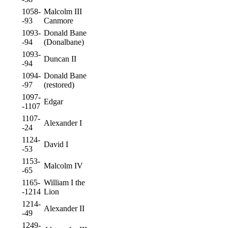
1058-
Malcolm III
-93
Canmore
1093-
Donald Bane
-94
(Donalbane)
1093-
Duncan II
-94
1094-
Donald Bane
-97
(restored)
1097-
Edgar
-1107
1107-
Alexander I
-24
1124-
David I
-53
1153-
Malcolm IV
-65
1165-
William I the
-1214
Lion
1214-
Alexander II
-49
1249-