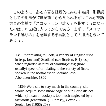
このように，ある方言を軽蔑的にみなす名詞・形容詞
としての用法が17世紀前半から見られるが，これが英語
方言の文脈で「スコットランド訛り」を指すようになっ
たのは，19世紀に入ってからである．まず，「スコット
ランド訛りの」を意味する形容詞としての用法を覗いて
みよう．
1.c.
Of or relating to Scots, a variety of English used
in (esp. lowland) Scotland (see
Scots
n. B.1), esp.
when regarded as rural or working-class; (now
usually) spec. of or relating to the variety of Scots
spoken in the north-east of Scotland, esp.
Aberdeenshire.
1809-
1809
Were she to stay much in the country, she
would acquire some knowledge of our Doric dialect
which (I mean in books) is too much neglected by a
fastidious generation. (J. Ramsay,
Letter
28
September (1966) 263)