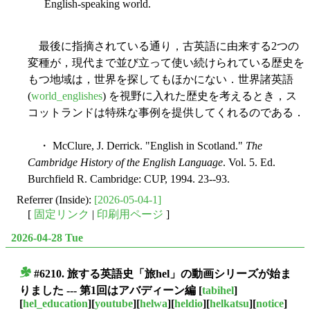
English-speaking world.
最後に指摘されている通り，古英語に由来する2つの
変種が，現代まで並び立って使い続けられている歴史を
もつ地域は，世界を探してもほかにない．世界諸英語
(
world_englishes
) を視野に入れた歴史を考えるとき，ス
コットランドは特殊な事例を提供してくれるのである．
・ McClure, J. Derrick. "English in Scotland."
The
Cambridge History of the English Language
. Vol. 5. Ed.
Burchfield R. Cambridge: CUP, 1994. 23--93.
Referrer (Inside):
[2026-05-04-1]
[
固定リンク
|
印刷用ページ
]
2026-04-28 Tue
#6210. 旅する英語史「旅hel」の動画シリーズが始ま
■
りました --- 第1回はアバディーン編
[
tabihel
]
[
hel_education
][
youtube
][
helwa
][
heldio
][
helkatsu
][
notice
]