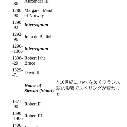
Alexander III
-86
1286-
Margaret, Maid
-90
of Norway
1290-
Interregnum
-92
1292-
John de Balliol
-96
1296-
Interregnum
-1306
1306-
Robert I the
-29
Bruce
1329-
David II
-71
* 16世紀に <w> を欠くフランス
House of
語の影響でスペリングが変わっ
Stewart
(
Stuart
)
た
1371-
Robert II
-90
1390-
Robert III
-1406
1406-