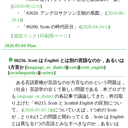
(
[2018-08-12-1]
)
・ 「#2620. アングロサクソン王朝の系図」 (
[2016-06-
29-1]
)
・ 「#6206. Scots の時代区分」 (
[2026-04-24-1]
)
[
固定リンク
|
印刷用ページ
]
2026-05-04 Mon
#6216.
Scots
は
English
とは別の言語なのか，あるいは
■
1方言か
[
language_or_dialect
][
scots
][
scots_engish
]
[
sociolinguistics
][
variety
]
ある言語変種が言語なのか方言なのかという問題は，
（社会）言語学の古くて新しい問題である．本ブログで
も
language_or_dialect
の各記事で議論してきた．昨日取
り上げた「#6215.
Scots
と
Scottish English
の区別につい
て」 (
[2026-05-03-1]
) についていえば，1つめの
Scots
が，とりわけこの問題と関わってくる．
Scots
は
English
とは異なる1つの言語とみなすべきなのか，あるいは