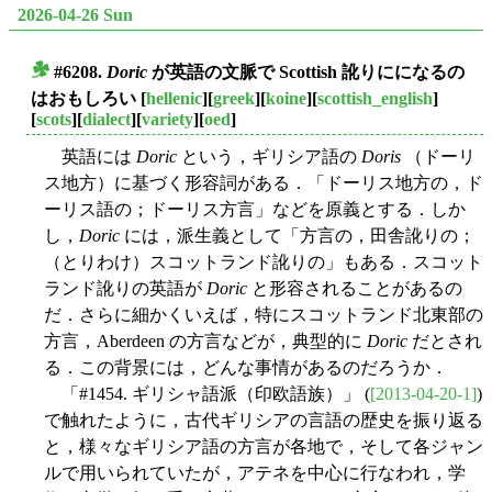
2026-04-26 Sun
#6208.
Doric
が英語の文脈で Scottish 訛りにになるの
■
はおもしろい
[
hellenic
][
greek
][
koine
][
scottish_english
]
[
scots
][
dialect
][
variety
][
oed
]
英語には
Doric
という，ギリシア語の
Doris
（ドーリ
ス地方）に基づく形容詞がある．「ドーリス地方の，ド
ーリス語の；ドーリス方言」などを原義とする．しか
し，
Doric
には，派生義として「方言の，田舎訛りの；
（とりわけ）スコットランド訛りの」もある．スコット
ランド訛りの英語が
Doric
と形容されることがあるの
だ．さらに細かくいえば，特にスコットランド北東部の
方言，Aberdeen の方言などが，典型的に
Doric
だとされ
る．この背景には，どんな事情があるのだろうか．
「#1454. ギリシャ語派（印欧語族）」 (
[2013-04-20-1]
)
で触れたように，古代ギリシアの言語の歴史を振り返る
と，様々なギリシア語の方言が各地で，そして各ジャン
ルで用いられていたが，アテネを中心に行なわれ，学