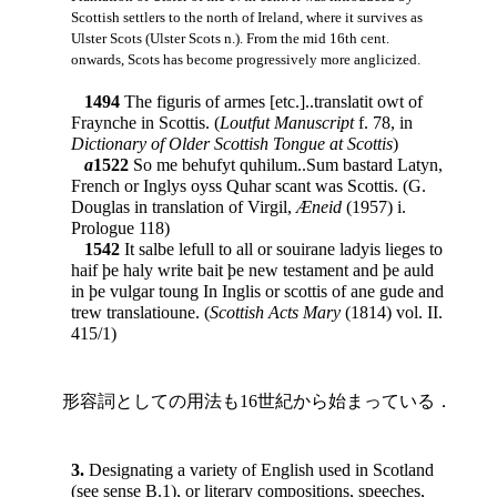
Scottish settlers to the north of Ireland, where it survives as
Ulster Scots (Ulster Scots n.). From the mid 16th cent.
onwards, Scots has become progressively more anglicized.
1494
The figuris of armes [etc.]..translatit owt of
Fraynche in Scottis. (
Loutfut Manuscript
f. 78, in
Dictionary of Older Scottish Tongue at Scottis
)
a
1522
So me behufyt quhilum..Sum bastard Latyn,
French or Inglys oyss Quhar scant was Scottis. (G.
Douglas in translation of Virgil,
Æneid
(1957) i.
Prologue 118)
1542
It salbe lefull to all or souirane ladyis lieges to
haif þe haly write bait þe new testament and þe auld
in þe vulgar toung In Inglis or scottis of ane gude and
trew translatioune. (
Scottish Acts Mary
(1814) vol. II.
415/1)
形容詞としての用法も16世紀から始まっている．
3.
Designating a variety of English used in Scotland
(see sense B.1), or literary compositions, speeches,