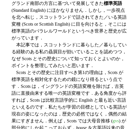
グランド南部の方言に基づいて発展してきた
標準英語
(Standard English) にほかなりません．しかし，一歩視点
を北へ転じ，スコットランドで話されてきた／いる英語
変種 (Scots or Scottish English) に目を向けると，そこには
標準英語のパラレルワールドというべき世界と歴史が広
がっています．
本記事では，スコットランドに暮らした／暮らしてい
る経験のある私の贔屓目が効いていることを認めつつ，
なぜ Scots とその歴史について知っておくとよいのか，
ポイントを整理してみたいと思います．
Scots とその歴史に注目すべき第1の理由は，Scots が
標準英語を相対化するための鏡になり得るという点で
す．Scots は，イングランドの英語変種を除けば，古英
語に直接由来する唯一の英語変種です．ある角度から評
すれば，Scots は比較言語学的に English と最も近い言語
といえるのです．私たちが学習の目標としている英語が
現在の姿になったのは，歴史の必然ではなく，偶然の結
果にすぎません．例えば，Scots では大母音推移 (
gvs
) が
部分的にしか起こっておらず，
house
を古英語以来の音