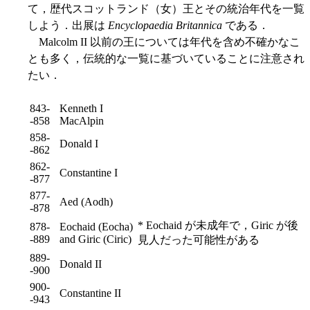
て，歴代スコットランド（女）王とその統治年代を一覧
しよう．出展は
Encyclopaedia Britannica
である．
Malcolm II 以前の王については年代を含め不確かなこ
とも多く，伝統的な一覧に基づいていることに注意され
たい．
843-
Kenneth I
-858
MacAlpin
858-
Donald I
-862
862-
Constantine I
-877
877-
Aed (Aodh)
-878
* Eochaid が未成年で，Giric が後
878-
Eochaid (Eocha)
-889
and Giric (Ciric)
見人だった可能性がある
889-
Donald II
-900
900-
Constantine II
-943