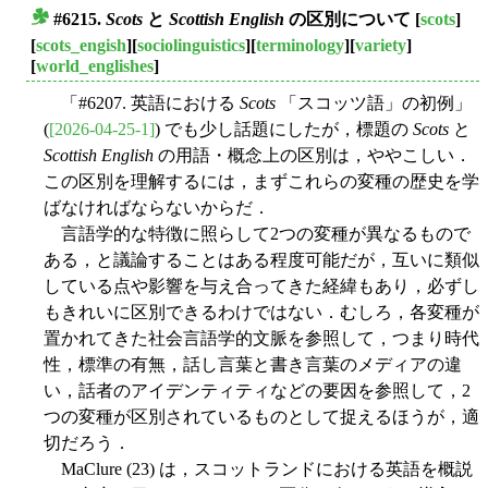
#6215.
Scots
と
Scottish English
の区別について
[
scots
]
■
[
scots_engish
][
sociolinguistics
][
terminology
][
variety
]
[
world_englishes
]
「#6207. 英語における
Scots
「スコッツ語」の初例」
(
[2026-04-25-1]
) でも少し話題にしたが，標題の
Scots
と
Scottish English
の用語・概念上の区別は，ややこしい．
この区別を理解するには，まずこれらの変種の歴史を学
ばなければならないからだ．
言語学的な特徴に照らして2つの変種が異なるもので
ある，と議論することはある程度可能だが，互いに類似
している点や影響を与え合ってきた経緯もあり，必ずし
もきれいに区別できるわけではない．むしろ，各変種が
置かれてきた社会言語学的文脈を参照して，つまり時代
性，標準の有無，話し言葉と書き言葉のメディアの違
い，話者のアイデンティティなどの要因を参照して，2
つの変種が区別されているものとして捉えるほうが，適
切だろう．
MaClure (23) は，スコットランドにおける英語を概説