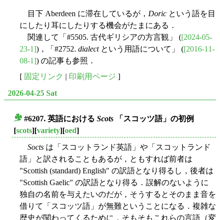
目下 Aberdeen に滞在しているが，
Doric
という語を目
にしたり耳にしたりする機会がたまにある．
関連して「#5505. 古代ギリシアの方言観」 (
[2024-05-
23-1]
)，「#2752.
dialect
という用語について」 (
[2016-11-
08-1]
) の記事も参照．
[
固定リンク
|
印刷用ページ
]
2026-04-25 Sat
#6207. 英語における
Scots
「スコッツ語」の初例
■
[
scots
][
variety
][
oed
]
Socts
は「スコットランド英語」や「スコットランド
語」と訳されることもあるが，ともすれば前者は
"Scottish (standard) English" の訳語となり得るし，後者は
"Scottish Gaelic" の訳語となり得る．誤解のないように
独自の名前を与えたいのだが，そうするとそのまま音を
借りて「スコッツ語」が無難ということになる．複雑な
歴史が関わってくるために，そもそもこれらの言語（変