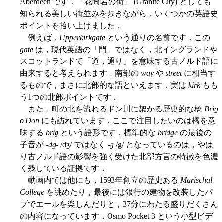
Aberdeen です．「花崗岩の街」 (Granite City) としても
知られる美しい街並みを歩きながら，いくつかの英語史
ポイントを拾い上げました．
例えば，
Upperkirkgate
という通りの名前です．この
gate
は，現代英語の「門」ではなく，北イングランドや
スコットランドで「道，通り」を意味する古ノルド語に
由来すると考えられます．南部の
way
や
street
に相当す
るもので，まさに北部的な語といえます．実は
kirk
もも
う1つの北部ポイントです．
また，町の北を流れるドン川に架かる歴史的な橋
Brig
o'Don
にも訪れています．ここで注目したいのは橋を意
味する
brig
という語形です．標準的な
bridge
の最後の
子音が
-dg-
/dʒ/ ではなく
-g
/g/ となっているのは，やは
り古ノルド語の影響を強く受けた北部方言の特徴を色濃
く残している証拠です．
動画内では他にも，1593年創立の歴史ある
Marischal
College
を眺めたり，最後には銀行の建物を改装したパ
ブでエールを楽しんだりと，37分にわたる盛りだくさん
の内容になっています．Osmo Pocket 3 という小型ビデ