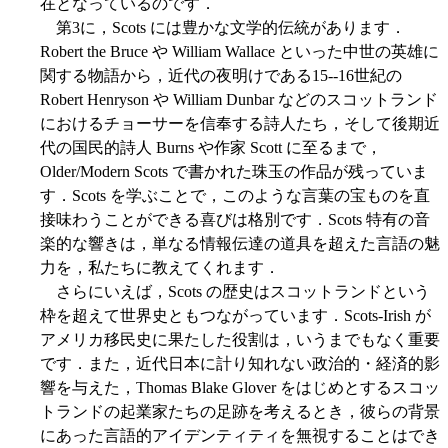
在となっているのです．
第3に，Scots には豊かな文学的伝統があります．
Robert the Bruce や William Wallace といった中世の英雄に
関する物語から，近代の夜明けである15--16世紀の
Robert Henryson や William Dunbar などのスコットランド
におけるチョーサーを信奉する詩人たち，そして後期近
代の国民的詩人 Burns や作家 Scott に至るまで，
Older/Modern Scots で書かれた珠玉の作品が残っていま
す．Scots を学ぶことで，このような言葉の宝ものを直
接味わうことができる喜びは格別です．Scots 特有の音
楽的な響きは，単なる情報伝達の道具を超えた言語の魅
力を，私たちに教えてくれます．
さらにいえば，Scots の歴史はスコットランドという
枠を超えて世界史ともつながっています．Scots-Irish が
アメリカ移民史に果たした役割は，いうまでもなく重要
です．また，近代日本に計り知れない政治的・経済的影
響を与えた，Thomas Blake Glover をはじめとするスコッ
トランドの起業家たちの足跡を考えるとき，彼らの背景
にあった言語的アイデンティティを無視することはでき