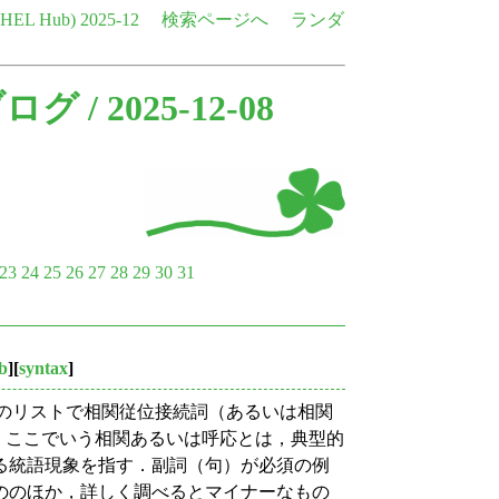
e HEL Hub)
2025-12
検索ページへ
ランダ
ブログ
/ 2025-12-08
23
24
25
26
27
28
29
30
31
b
][
syntax
]
) のリストで相関従位接続詞（あるいは相関
をいくつか挙げた．ここでいう相関あるいは呼応とは，典型的
る統語現象を指す．副詞（句）が必須の例
ののほか，詳しく調べるとマイナーなもの