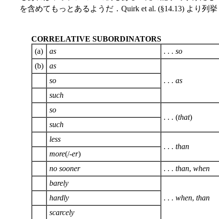
を含めてもっとあるようだ．Quirk et al. (§14.13) より
CORRELATIVE SUBORDINATORS
(a)
as
. . . so
(b)
as
so
. . . as
such
so
. . .
(
that
)
such
less
. . . than
more
(/-
er
)
no sooner
. . . than
,
when
barely
hardly
. . . when
,
than
scarcely