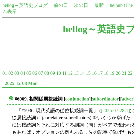
hellog～英語史ブログ
前の日
次の日
最新
helhub (Th
ム表示
hellog～英語史
01
02
03
04
05
06
07
08
09
10
11
12
13
14
15
16
17
18
19
20
21
22
2025-12-08 Mon
#6069. 相関従属接続詞
[
conjunction
][
subordinator
][
adver
■
「#5936. 現代英語の従位接続詞一覧」 (
[2025-07-28-1]
従属接続詞） (correlative subordinators) 
には接続詞とそれに対応する副詞（句）がペアで現われ
もあれば，オプションの例もある．先の記事で挙げたも