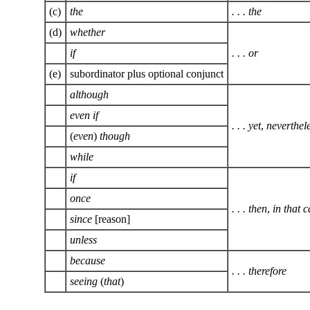
(c)
the
. . . the
(d)
whether
if
. . . or
(e)
subordinator plus optional conjunct
although
even if
. . . yet
,
neverthel
(
even
)
though
while
if
once
. . . then
,
in that c
since
[reason]
unless
because
. . . therefore
seeing
(
that
)