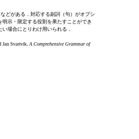
などがある．対応する副詞（句）がオプシ
を明示・限定する役割を果たすことができ
たい場合にとりわけ用いられる．
 Jan Svartvik.
A Comprehensive Grammar of