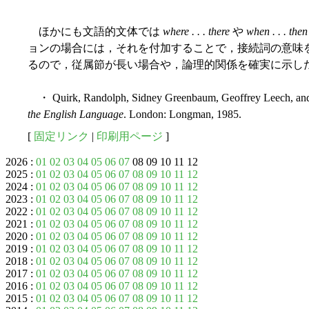
ほかにも文語的文体では
where . . . there
や
when . . . then
ョンの場合には，それを付加することで，接続詞の意味
るので，従属節が長い場合や，論理的関係を確実に示し
・ Quirk, Randolph, Sidney Greenbaum, Geoffrey Leech, and
the English Language
. London: Longman, 1985.
[
固定リンク
|
印刷用ページ
]
2026 :
01
02
03
04
05
06
07
08 09 10 11 12
2025 :
01
02
03
04
05
06
07
08
09
10
11
12
2024 :
01
02
03
04
05
06
07
08
09
10
11
12
2023 :
01
02
03
04
05
06
07
08
09
10
11
12
2022 :
01
02
03
04
05
06
07
08
09
10
11
12
2021 :
01
02
03
04
05
06
07
08
09
10
11
12
2020 :
01
02
03
04
05
06
07
08
09
10
11
12
2019 :
01
02
03
04
05
06
07
08
09
10
11
12
2018 :
01
02
03
04
05
06
07
08
09
10
11
12
2017 :
01
02
03
04
05
06
07
08
09
10
11
12
2016 :
01
02
03
04
05
06
07
08
09
10
11
12
2015 :
01
02
03
04
05
06
07
08
09
10
11
12