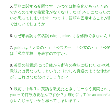
5.
語順に関する疑問です．かつては格変化があったため
できるのですが格変化がなくなり，なぜ SVO になったので
いか思ってしまいます．つまり，語順を固定することが目
ではないでしょうか．
6.
なぜ形容詞は代名詞 (she, it, mine…) を修飾できない
7.
public は「大衆の～」「公共の～」「公立の～」「公的」と
は「私立学校」を表すのですか．
8.
英語の前置詞には分離から所有の意味に転じた of や対立
意味とは異なった，というよりむしろ真逆のような使わ
が，これはなぜなのでしょうか？
9.
以前，中学生に英語を教えたとき，こーゆう質問されました．「Take a
you って何故必要なんですか？」確かに，Take an umbrel
ないんじゃないかと思ってしまいます．