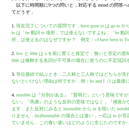
以下に時間順に9つの問いと，対応する mond の問答
てどうぞ．
1.
現在完了についての質問です．have gone to は go to
to は「be 動詞 to 場所」では使えないですよね．「be 動詞 t
所」は使えるのはなぜですか？ 例文：○I have been to Tokyo. 
2.
few と little は a を前に置くと肯定で，無いと
little は修飾する名詞が不可算の場合に使うのに不定
3.
等位接続で結ぶとき，二人称と三人称ではどちらが先
ないといけない理由は何ですか．例：he and I（I は最後
4.
sensible は『分別がある』『賢明だ』という意味ですが，接頭
ない』『馬鹿』のような反対の意味ではなく，『感覚が
ます．また反対にみると insensible から in を除いた s
りません．(in)flammable の場合とは違い，一応は 
ていません．この食い違いはどのように生じたのですか