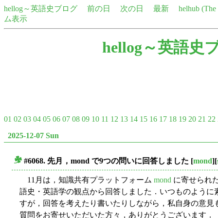
hellog～英語史ブログ
前の日
次の日
最新
helhub (Th
ム表示
hellog～英語史
01
02
03
04
05
06
07
08
09
10
11
12
13
14
15
16
17
18
19
20
21
22
2025-12-07 Sun
#6068. 先月，mond で9つの問いに回答しました
[
mond
][
■
11月は，知識共有プラットフォーム
mond
に寄せられた
語史・英語学の観点から回答しました．いつものように
すが，回答を考えたり書いたりしながら，私自身の意見
質問をお寄せいただいた方々，ありがとうございます．