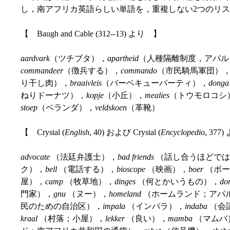
し，南アフリカ英語らしい単語を，重複しない2つのリ
【 Baugh and Cable (312--13) より 】
aardvark
（ツチブタ），
apartheid
（人種隔離制度，アパル
commandeer
（徴兵する），
commando
（市民騎馬軍団）
り干し肉），
braaivleis
（バーベキューパーティ），
donga
ねりドーナツ），
kopje
（小丘），
mealies
（トウモロコシ
stoep
（ベランダ），
veldskoen
（革靴）
【 Crystal (
English
, 40) および Crystal (
Encyclopedio
, 377
advocate
（法廷弁護士），
bad friends
（話し合うほどでは
ク），
bell
（電話する），
bioscope
（映画），
boer
（ボー
屋），
camp
（牧草地），
dinges
（何とかいうもの），
do
門家），
gnu
（ヌー），
homeland
（ホームランド；アパ
民のための自治区），
impala
（インパラ），
indaba
（会
kraal
（村落；小屋），
lekker
（良い），
mamba
（マムバ