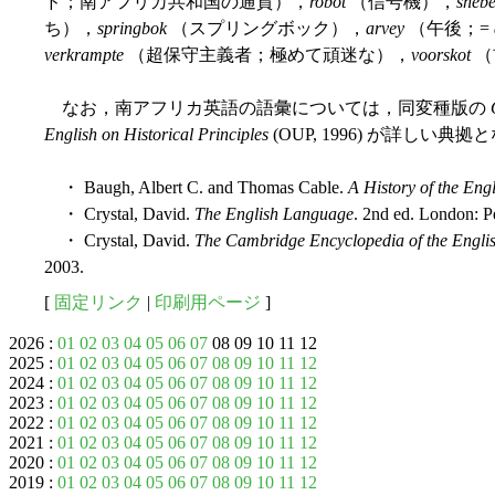
ド；南アフリカ共和国の通貨），
robot
（信号機），
sheb
ち），
springbok
（スプリングボック），
arvey
（午後；=
verkrampte
（超保守主義者；極めて頑迷な），
voorskot
（
なお，南アフリカ英語の語彙については，同変種版の
English on Historical Principles
(OUP, 1996) が詳しい典拠
・ Baugh, Albert C. and Thomas Cable.
A History of the En
・ Crystal, David.
The English Language
. 2nd ed. London: P
・ Crystal, David.
The Cambridge Encyclopedia of the Engl
2003.
[
固定リンク
|
印刷用ページ
]
2026 :
01
02
03
04
05
06
07
08 09 10 11 12
2025 :
01
02
03
04
05
06
07
08
09
10
11
12
2024 :
01
02
03
04
05
06
07
08
09
10
11
12
2023 :
01
02
03
04
05
06
07
08
09
10
11
12
2022 :
01
02
03
04
05
06
07
08
09
10
11
12
2021 :
01
02
03
04
05
06
07
08
09
10
11
12
2020 :
01
02
03
04
05
06
07
08
09
10
11
12
2019 :
01
02
03
04
05
06
07
08
09
10
11
12