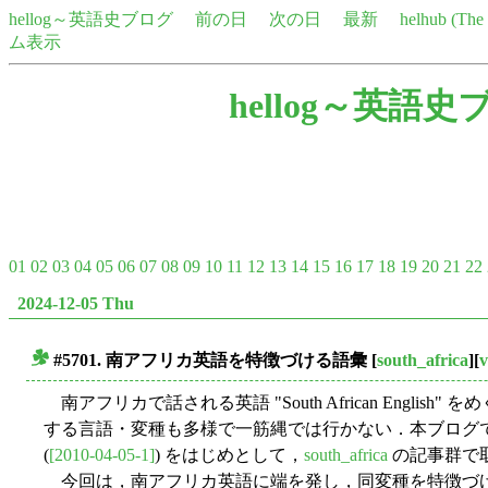
hellog～英語史ブログ
前の日
次の日
最新
helhub (Th
ム表示
hellog～英語史
01
02
03
04
05
06
07
08
09
10
11
12
13
14
15
16
17
18
19
20
21
22
2024-12-05 Thu
#5701. 南アフリカ英語を特徴づける語彙
[
south_africa
][
v
■
南アフリカで話される英語 "South African Engli
する言語・変種も多様で一筋縄では行かない．本ブログでは
(
[2010-04-05-1]
) をはじめとして，
south_africa
の記事群で
今回は，南アフリカ英語に端を発し，同変種を特徴づけ