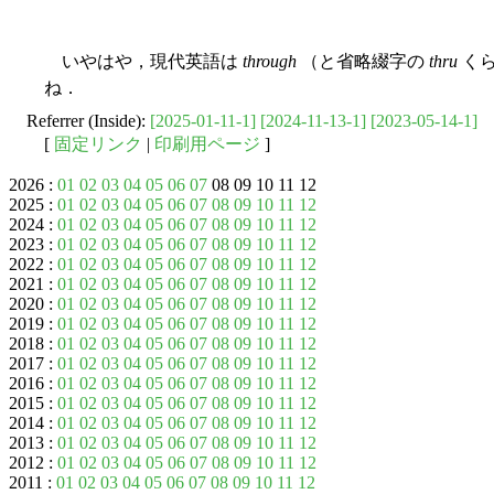
いやはや，現代英語は
through
（と省略綴字の
thru
くら
ね．
Referrer (Inside):
[2025-01-11-1]
[2024-11-13-1]
[2023-05-14-1]
[
固定リンク
|
印刷用ページ
]
2026 :
01
02
03
04
05
06
07
08 09 10 11 12
2025 :
01
02
03
04
05
06
07
08
09
10
11
12
2024 :
01
02
03
04
05
06
07
08
09
10
11
12
2023 :
01
02
03
04
05
06
07
08
09
10
11
12
2022 :
01
02
03
04
05
06
07
08
09
10
11
12
2021 :
01
02
03
04
05
06
07
08
09
10
11
12
2020 :
01
02
03
04
05
06
07
08
09
10
11
12
2019 :
01
02
03
04
05
06
07
08
09
10
11
12
2018 :
01
02
03
04
05
06
07
08
09
10
11
12
2017 :
01
02
03
04
05
06
07
08
09
10
11
12
2016 :
01
02
03
04
05
06
07
08
09
10
11
12
2015 :
01
02
03
04
05
06
07
08
09
10
11
12
2014 :
01
02
03
04
05
06
07
08
09
10
11
12
2013 :
01
02
03
04
05
06
07
08
09
10
11
12
2012 :
01
02
03
04
05
06
07
08
09
10
11
12
2011 :
01
02
03
04
05
06
07
08
09
10
11
12