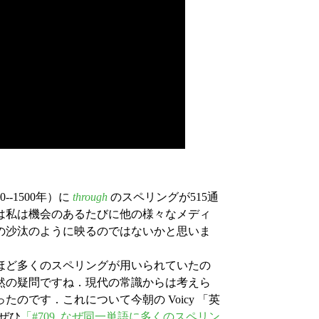
-1500年）に
through
のスペリングが515通
は私は機会のあるたびに他の様々なメディ
の沙汰のように映るのではないかと思いま
ほど多くのスペリングが用いられていたの
然の疑問ですね．現代の常識からは考えら
のです．これについて今朝の Voicy 「英
．ぜひ
「#709. なぜ同一単語に多くのスペリン