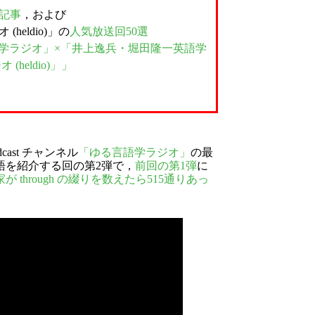
0記事
，および
heldio)」の
人気放送回50選
語学ラジオ」×「井上逸兵・堀田隆一英語学
heldio)」」
ast チャンネル
「ゆる言語学ラジオ」
の最
語を紹介する回の第2弾で，
前回の第1弾
に
 through の綴りを数えたら515通りあっ