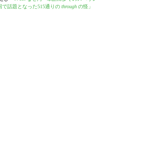
回で話題となった515通りの
through
の怪」