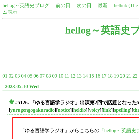
hellog～英語史ブログ
前の日
次の日
最新
helhub (Th
ム表示
hellog～英語史
01
02
03
04
05
06
07
08
09
10
11
12
13
14
15
16
17
18
19
20
21
22
2023-05-10 Wed
#5126. 「ゆる言語学ラジオ」出演第2回で話題となった
■
[
yurugengogakuradio
][
notice
][
heldio
][
voicy
][
link
][
spelling
][
th
「ゆる言語学ラジオ」からこちらの
「hellog～英語