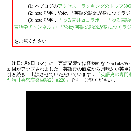
(1) 本ブログの
アクセス・ランキングのトップ50
(2) note 記事，Voicy 「英語の語源が身につくラジオ (
(3) note 記事，
「ゆる言井堀コラボ ー 「ゆる言
言語学チャンネル」×「Voicy 英語の語源が身につくラジオ (
をご覧ください．
昨日5月9日（火）に，言語界隈では怪物的な YouTube/Podc
新回がアップされました．英語史の観点から興味深い英単
引き続き，出演させていただいています．
「英語史の専門家が
た話【喜怒哀楽単語2】#228」
です．ご覧ください．