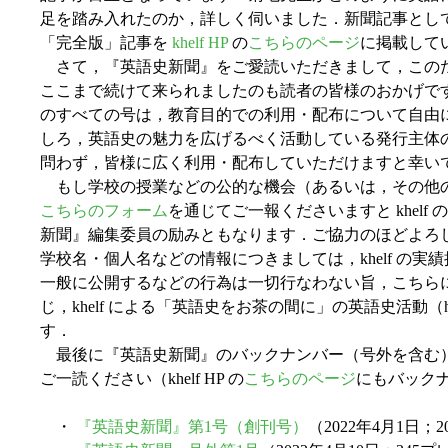
足を踏み入れたのか，詳しく伺いました．新聞記事とし
「完全版」記事を
khelf HP
の
こちらのページ
に掲載して
さて，『英語史新聞』をご愛読いただきまして，このた
ここまで続けて来られましたのも読者の皆様のおかげで
のすべての号は，教育目的での利用・配布について自由
しろ，英語史の魅力を広げるべく活動している発行主体の k
問わず，皆様に広く利用・配布していただけますと幸い
もし学校の授業などの公的な機会（あるいは，その他
こちらのフォーム
を通じてご一報くださいますと khel
新聞』編集委員の励みともなります．ご協力のほどよろ
学校名・個人名などの情報につきましては，khelf の
一般に公開するなどの行為は一切行なわない旨，こちら
じ，khelf による「英語史をお茶の間に」の英語史活動
す．
最後に『英語史新聞』のバックナンバー（号外を含む
ご一読ください（khelf HP の
こちらのページ
にもバック
・
『英語史新聞』第1号（創刊号）
（2022年4月1日；