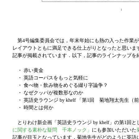
第4号編集委員会では，年末年始にも熱の入った作業が
レイアウトともに満足できる仕上がりとなったと思いま
記事が掲載されています．以下，記事のラインナップを
・ 赤い黄金
・ 英語コーパスをもっと気軽に
・ 食べ物・飲み物をめぐる綴り字論争？
・ なぜクッパが複数形なのか
・ 英語史ラウンジ by khelf 「第1回 菊地翔太先生（
・ 時間とは何か
とりわけ新企画「英語史ラウンジ by khelf」の第1回として，khe
に関する素朴な疑問 千本ノック」
にも参加いただいた
記事が目玉となっています．菊地先生がどのように英語