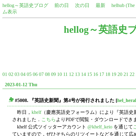
hellog～英語史ブログ
前の日
次の日
最新
helhub (Th
ム表示
hellog～英語史
01
02
03
04
05
06
07
08
09
10
11
12
13
14
15
16
17
18
19
20
21
22
2023-01-12 Thu
#5008. 『英語史新聞』第4号が発行されました
[
hel_hera
■
昨日，
khelf
（慶應英語史フォーラム）により『英語史
されました．
こちら
よりPDFで閲覧・ダウンロードでき
khelf 公式ツイッターアカウント
@khelf_keio
を通じて
ていますので，ぜひそちらのリツイートなどを通じて広