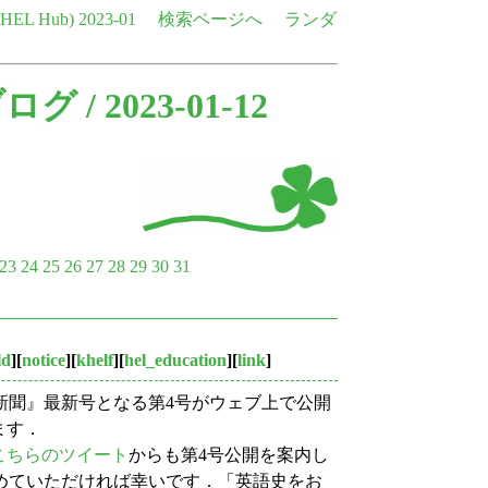
e HEL Hub)
2023-01
検索ページへ
ランダ
ブログ
/ 2023-01-12
23
24
25
26
27
28
29
30
31
ld
][
notice
][
khelf
][
hel_education
][
link
]
新聞』最新号となる第4号がウェブ上で公開
ます．
こちらのツイート
からも第4号公開を案内し
めていただければ幸いです．「英語史をお