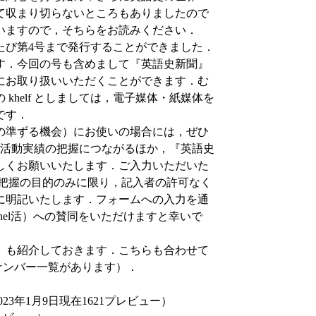
て収まり切らないところもありましたので
いますので，そちらをお読みください．
び第4号まで発行することができました．
す．今回の号も含めまして『英語史新聞』
にお取り扱いいただくことができます．む
helf としましては，電子媒体・紙媒体を
です．
の準ずる機会）にお使いの場合には，ぜひ
f の活動実績の把握につながるほか，『英語史
しくお願いいたします．ご入力いただいた
実績把握の目的のみに限り，記入者の許可なく
に明記いたします．フォームへの入力を通
（hel活）への賛同をいただけますと幸いで
）も紹介しておきます．こちらも合わせて
ナンバー一覧があります）．
2023年1月9日現在1621プレビュー）