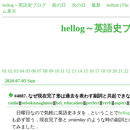
hellog～英語史ブログ
前の日
次の日
最新
helhub (Th
ム表示
hellog～英語史
01
02
03
04
05
06
07
08
09
10
11
12
13
14
15
16
17
18
19
20
21
22
2020-07-05 Sun
#4087. なぜ現在完了形は過去を表わす副詞と共起できないので
■
radio
][
sobokunagimon
][
hel_education
][
perfect
][
verb
][
aspect
][
日曜日なので気軽に英語史ネタを．ということで
hell
も必ず習う，現在完了形と
yesterday
のような時の副詞と
てみました．