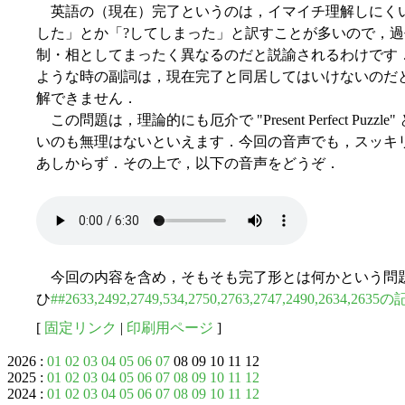
英語の（現在）完了というのは，イマイチ理解しにくい
した」とか「?してしまった」と訳すことが多いので，
制・相としてまったく異なるのだと説諭されるわけです
ような時の副詞は，現在完了と同居してはいけないのだ
解できません．
この問題は，理論的にも厄介で "Present Perfect Pu
いのも無理はないといえます．今回の音声でも，スッキ
あしからず．その上で，以下の音声をどうぞ．
今回の内容を含め，そもそも完了形とは何かという問
ひ
##2633,2492,2749,534,2750,2763,2747,2490,2634,2
[
固定リンク
|
印刷用ページ
]
2026 :
01
02
03
04
05
06
07
08 09 10 11 12
2025 :
01
02
03
04
05
06
07
08
09
10
11
12
2024 :
01
02
03
04
05
06
07
08
09
10
11
12