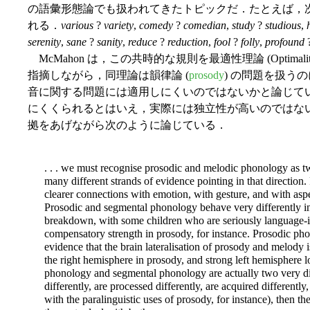
の語彙形態論でも扱われてきたトピックだ．たとえば，
れる．
various
?
variety
,
comedy
?
comedian
,
study
?
studious
,
serenity
,
sane
?
sanity
,
reduce
?
reduction
,
fool
?
folly
,
profound
McMahon は，この共時的な規則を最適性理論 (Optimality 
指摘しながら，同理論は韻律論 (
prosody
) の問題を扱う
音に関する問題には適用しにくいのではないかと論じて
にくくられるとはいえ，実際には独立性が高いのではないかとい
拠をあげながら次のように論じている．
. . . we must recognise prosodic and melodic phonology as two
many different strands of evidence pointing in that directio
clearer connections with emotion, with gesture, and with aspe
Prosodic and segmental phonology behave very differently in
breakdown, with some children who are seriously language-i
compensatory strength in prosody, for instance. Prosodic phon
evidence that the brain lateralisation of prosody and melody 
the right hemisphere in prosody, and strong left hemisphere l
phonology and segmental phonology are actually two very di
differently, are processed differently, are acquired differently
with the paralinguistic uses of prosody, for instance), then th