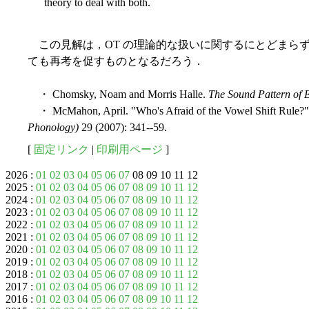
theory to deal with both.
この見解は，OT の理論的な扱いに関するにとどまら
ても再考を促すものとなるだろう．
・ Chomsky, Noam and Morris Halle.
The Sound Pattern of 
・ McMahon, April. "Who's Afraid of the Vowel Shift Rule?
Phonology)
29 (2007): 341--59.
[
固定リンク
|
印刷用ページ
]
2026 :
01
02
03
04
05
06
07
08 09 10 11 12
2025 :
01
02
03
04
05
06
07
08
09
10
11
12
2024 :
01
02
03
04
05
06
07
08
09
10
11
12
2023 :
01
02
03
04
05
06
07
08
09
10
11
12
2022 :
01
02
03
04
05
06
07
08
09
10
11
12
2021 :
01
02
03
04
05
06
07
08
09
10
11
12
2020 :
01
02
03
04
05
06
07
08
09
10
11
12
2019 :
01
02
03
04
05
06
07
08
09
10
11
12
2018 :
01
02
03
04
05
06
07
08
09
10
11
12
2017 :
01
02
03
04
05
06
07
08
09
10
11
12
2016 :
01
02
03
04
05
06
07
08
09
10
11
12