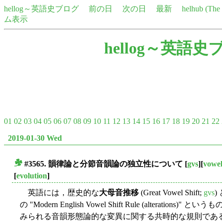
hellog～英語史ブログ
前の日
次の日
最新
helhub (Th
ム表示
hellog～英語史
01
02
03
04
05
06
07
08
09
10
11
12
13
14
15
16
17
18
19
20
21
22
2019-01-30 Wed
#3565. 韻律論と分節音韻論の独立性について
[
gvs
][
vowe
■
[
evolution
]
英語には，歴史的な
大母音推移
(Great Vowel Shift;
gvs
)
の "Modern English Vowel Shift Rule (altera
みられる音韻形態論的な変異に関する共時的な規則である．Chom