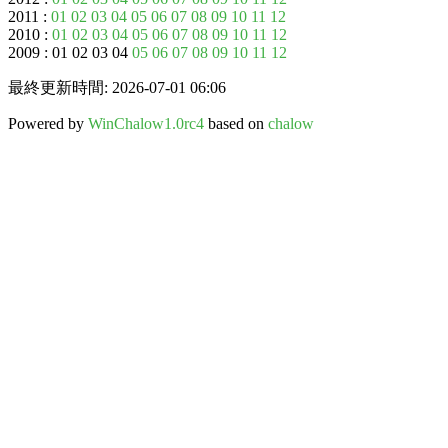
2011 :
01
02
03
04
05
06
07
08
09
10
11
12
2010 :
01
02
03
04
05
06
07
08
09
10
11
12
2009 : 01 02 03 04
05
06
07
08
09
10
11
12
最終更新時間: 2026-07-01 06:06
Powered by
WinChalow1.0rc4
based on
chalow