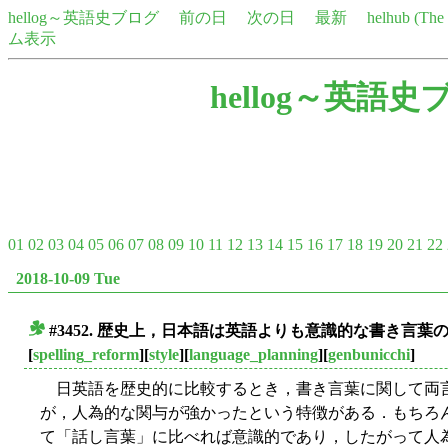
hellog～英語史ブログ
前の日
次の日
最新
helhub (Th
ム表示
hellog～英語史
01
02
03
04
05
06
07
08
09
10
11
12
13
14
15
16
17
18
19
20
21
22
2018-10-09 Tue
#3452. 歴史上，日本語は英語よりも意識的な書き言
■
[
spelling_reform
][
style
][
language_planning
][
genbunicchi
]
日英語を歴史的に比較するとき，書き言葉に関して両
が，人為的な関与が強かったという特徴がある．もちろ
て「話し言葉」に比べれば意識的であり，したがって人