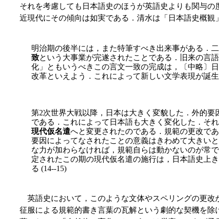
それを考慮しても日本語史のほうが英語史よりも関与の
近現代にその傾向は如実である．清水は「日本語史概観
明治期の後半には，また特筆すべき出来事がある．二
致
という大事業が完遂されたことである．旧来の言語
化」ともいうべきこの言文一致の完成は，〔中略〕日
改革といえよう．これによって新しい文学表現が誕生す
第2次世界大戦以降，日本は大きく変貌した．外的要
である．これによって日本語も大きく変化した．それ
現代仮名遣
へと変更されたのである．規範の更改であ
要因によってなされたことの意義はきわめて大きいと
な力が加わらなければ，規範自らは動かないのが常で
定されたこの期の現代仮名遣の施行は，日本語史上き
る (14--15)
英語史において，このような文体やスペリングの更改
征服による規範的書き言葉の瓦解という劇的な契機を除