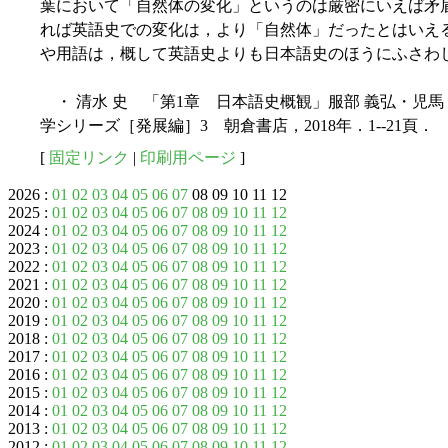
葉において「自然体の変化」というのは厳密にいえば矛
れば英語史での変化は，より「自然体」だったとはいえ
や用語は，概して英語史よりも日本語史のほうにふさわ
・ 清水 史 「第1章 日本語史概観」服部 義弘・児
学シリーズ［発展編］3 朝倉書店，2018年．1--21頁．
[
固定リンク
|
印刷用ページ
]
2026 :
01
02
03
04
05
06
07
08 09 10 11 12
2025 :
01
02
03
04
05
06
07
08
09
10
11
12
2024 :
01
02
03
04
05
06
07
08
09
10
11
12
2023 :
01
02
03
04
05
06
07
08
09
10
11
12
2022 :
01
02
03
04
05
06
07
08
09
10
11
12
2021 :
01
02
03
04
05
06
07
08
09
10
11
12
2020 :
01
02
03
04
05
06
07
08
09
10
11
12
2019 :
01
02
03
04
05
06
07
08
09
10
11
12
2018 :
01
02
03
04
05
06
07
08
09
10
11
12
2017 :
01
02
03
04
05
06
07
08
09
10
11
12
2016 :
01
02
03
04
05
06
07
08
09
10
11
12
2015 :
01
02
03
04
05
06
07
08
09
10
11
12
2014 :
01
02
03
04
05
06
07
08
09
10
11
12
2013 :
01
02
03
04
05
06
07
08
09
10
11
12
2012 :
01
02
03
04
05
06
07
08
09
10
11
12