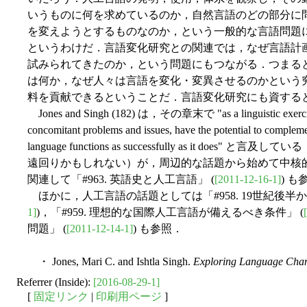
いうものに何を求めているのか，自然言語のどの部分に
を変えようとするものなのか，という一般的な言語問題
というわけだ．言語変化研究との関連では，なぜ言語計
試みられてきたのか，という問題にもつながる．つまる
は何か，なぜ人々は言語を変化・変異させるのかという
料を貢献できるということだ．言語変化研究にも資する
Jones and Singh (182) は，その章末で "as a linguistic exercise, th
concomitant problems and issues, have the potential to comple
language functions as successfully as it d
遠回りかもしれない）が，周辺的な話題から始めて中核
関連して「#963. 英語史と人工言語」 (
[2011-12-16-1]
) 
ほかに，人工言語の話題としては「#958. 19世紀後半
1]
)，「#959. 理想的な国際人工言語が備えるべき条件」 (
問題」 (
[2011-12-14-1]
) も参照．
・ Jones, Mari C. and Ishtla Singh.
Exploring Language Cha
Referrer (Inside):
[2016-08-29-1]
[
固定リンク
|
印刷用ページ
]