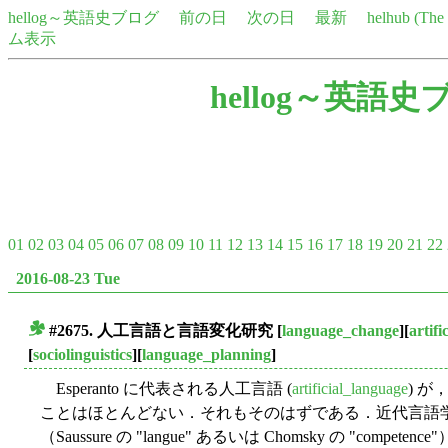
hellog～英語史ブログ
前の日
次の日
最新
helhub (Th
ム表示
hellog～英語史
01
02
03
04
05
06
07
08
09
10
11
12
13
14
15
16
17
18
19
20
21
22
2016-08-23 Tue
#2675. 人工言語と言語変化研究
[
language_change
][
artif
■
[
sociolinguistics
][
language_planning
]
Esperanto に代表される人工言語 (
artificial_language
) 
ことはほとんどない．それもそのはずである．近代言語
（Saussure の "langue" あるいは Chomsky の "c