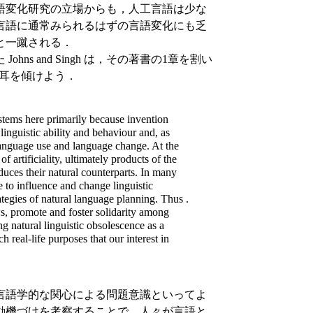
語変化研究の立場からも，人工言語は少な
言語に通常みられるはずの言語変化にも乏
と一蹴される．
s and Singh は，その著書の1章を割い
耳を傾けよう．
ystems here primarily because invention
linguistic ability and behaviour and, as
language use and language change. At the
of artificiality, ultimately products of the
oduces their natural counterparts. In many
 to influence and change linguistic
ategies of natural language planning. Thus .
ws, promote and foster solidarity among
ng natural linguistic obsolescence as a
h real-life purposes that our interest in
言語学的な関心による問題意識といってよ
動機づけを考察することで，人々が言語と