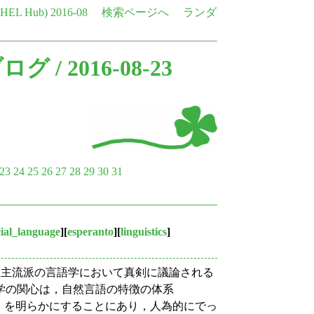
e HEL Hub)
2016-08
検索ページへ
ランダ
ブログ
/ 2016-08-23
23
24
25
26
27
28
29
30
31
icial_language
][
esperanto
][
linguistics
]
が，主流派の言語学において真剣に議論される
学の関心は，自然言語の特徴の体系
ompetence"）を明らかにすることにあり，人為的にでっ