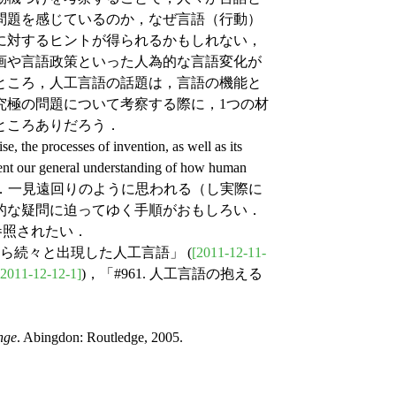
問題を感じているのか，なぜ言語（行動）
に対するヒントが得られるかもしれない，
画や言語政策といった人為的な言語変化が
ところ，人工言語の話題は，言語の機能と
究極の問題について考察する際に，1つの材
ところありだろう．
e processes of invention, as well as its
ment our general understanding of how human
oes" と言及している．一見遠回りのように思われる（し実際に
的な疑問に迫ってゆく手順がおもしろい．
も参照されたい．
から続々と出現した人工言語」 (
[2011-12-11-
[2011-12-12-1]
)，「#961. 人工言語の抱える
nge
. Abingdon: Routledge, 2005.