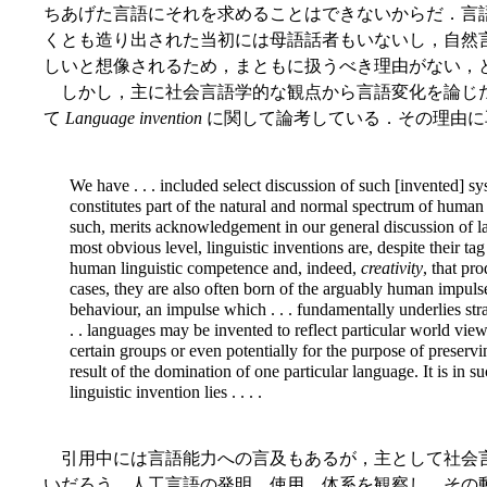
ちあげた言語にそれを求めることはできないからだ．言
くとも造り出された当初には母語話者もいないし，自然
しいと想像されるため，まともに扱うべき理由がない，
しかし，主に社会言語学的な観点から言語変化を論じた John
て
Language invention
に関して論考している．その理由に
We have . . . included select discussion of such [invented] s
constitutes part of the natural and normal spectrum of human 
such, merits acknowledgement in our general discussion of 
most obvious level, linguistic inventions are, despite their tag 
human linguistic competence and, indeed,
creativity
, that pr
cases, they are also often born of the arguably human impulse
behaviour, an impulse which . . . fundamentally underlies str
. . languages may be invented to reflect particular world vie
certain groups or even potentially for the purpose of preservi
result of the domination of one particular language. It is in suc
linguistic invention lies . . . .
引用中には言語能力への言及もあるが，主として社会
いだろう．人工言語の発明，使用，体系を観察し，その