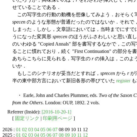
せていることである．
この写字生の行動の動機を想像してみよう．おそらく
specen
のような形態が普通だったのではないか．それで
しまった．しかし，文章語においては，当時までにすで
うになった変異形
sprecen
のほうがふさわしいと思い直し
のいわゆる "Copied Annals" 部を書写するなかで
ることに慣れており，続く "First Continuation"
あちらこちらに見られる．写字生の
r
の挿入は，このよ
いか．
もしこのシナリオが妥当だとすれば，
sprecen
から
r
が
半の東中部方言において新旧各形の帯びていた
register
も
・ Earle, John and Charles Plummer, eds.
Two of the Saxon C
from the Others
. London: OUP, 1892. 2 vols.
Referrer (Inside):
[2016-10-20-1]
[
固定リンク
|
印刷用ページ
]
2026 :
01
02
03
04
05
06
07
08 09 10 11 12
2025 :
01
02
03
04
05
06
07
08
09
10
11
12