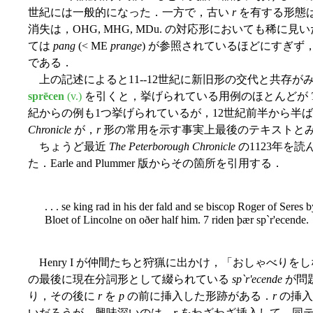
世紀には一般的になった．一方で，古い
r
を有する形態は
消失は，OHG, MHG, MDu. の対応形においても稀
ては
pang
(< ME
prange
) が参照されているほどにすぎ
である．
上の記述によると11--12世紀に新旧形の交代と共存が
sprēcen
(v.)
を引くと，挙げられている用例のほとんどが
紀からの例も1つ挙げられているが，12世紀前半から半
Chronicle
が，
r
形の常用を示す事実上最後のテキストと
ちょうど最近
The Peterborough Chronicle
の1123年を読
た．Earle and Plummer 版からその箇所を引用する．
. . . se king rad in his der fald and se biscop Roger of Seres 
Bloet of Lincolne on oðer half him. 7 riden þær sp`r'ecende.
Henry I が仲間たちと狩猟に出かけ，「おしゃべり
の最後に現在分詞形として綴られている
sp`r'ecende
が問
り，その後に
r
を
p
の前に挿入した形跡がある．
r
の挿入
いだろうが，興味深いのは，
r
をわざわざ挿入して，同