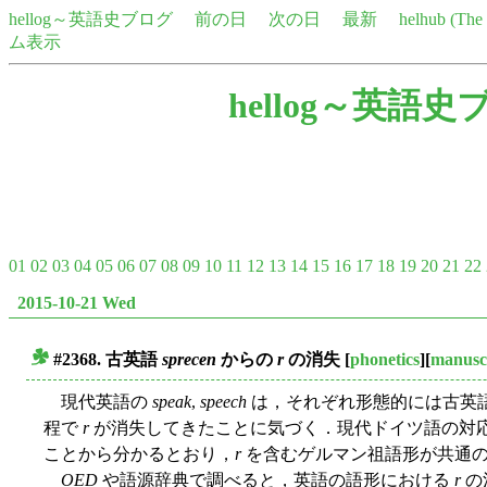
hellog～英語史ブログ
前の日
次の日
最新
helhub (Th
ム表示
hellog～英語史
01
02
03
04
05
06
07
08
09
10
11
12
13
14
15
16
17
18
19
20
21
22
2015-10-21 Wed
#2368. 古英語
sprecen
からの
r
の消失
[
phonetics
][
manusc
■
現代英語の
speak
,
speech
は，それぞれ形態的には古英
程で
r
が消失してきたことに気づく．現代ドイツ語の対
ことから分かるとおり，
r
を含むゲルマン祖語形が共通の起源
OED
や語源辞典で調べると，英語の語形における
r
の