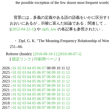
the possible exception of the few dozen most frequent words
背景には，多義の定義やある語の語義をいかに区分す
おおいにあるが，示唆に富んだ結論である．関連して，「#
(
[2012-04-22-1]
) や
zipfs_law
の各記事も参照されたい．
・ Zipf, G. K. "The Meaning-Frequency Relationship of Wor
251--66.
Referrer (Inside):
[2018-08-18-1]
[2016-08-07-1]
[
固定リンク
|
印刷用ページ
]
2026 :
01
02
03
04
05
06
07
08 09 10 11 12
2025 :
01
02
03
04
05
06
07
08
09
10
11
12
2024 :
01
02
03
04
05
06
07
08
09
10
11
12
2023 :
01
02
03
04
05
06
07
08
09
10
11
12
2022 :
01
02
03
04
05
06
07
08
09
10
11
12
2021 :
01
02
03
04
05
06
07
08
09
10
11
12
2020 :
01
02
03
04
05
06
07
08
09
10
11
12
2019 :
01
02
03
04
05
06
07
08
09
10
11
12
2018 :
01
02
03
04
05
06
07
08
09
10
11
12
2017 :
01
02
03
04
05
06
07
08
09
10
11
12