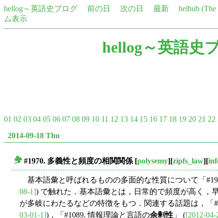
hellog～英語史ブログ
前の日
次の日
最新
helhub (Th
ム表示
hellog～英語史
01
02
03
04
05
06
07
08
09
10
11
12
13
14
15
16
17
18
19
20
21
22
2014-09-18 Thu
#1970. 多義性と頻度の相関関係
[
polysemy
][
zipfs_law
][
in
■
基本語彙と呼ばれるものの多面的な性質について「#1960
08-1]
) で触れた．基本語彙とは，日常的で頻度が高く，
が多岐にわたるなどの特徴をもつ．関連する話題は，「#30
03-01-1]
)，「#1089. 情報理論と言語の
余剰性
」 (
[2012-04-