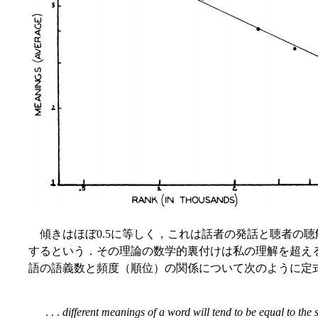
傾きはほぼ0.5に等しく，これは話者の発話と聴者の
するという．その理論の数学的裏付けは私の理解を超えるの
語の語義数と頻度（順位）の関係について次のように定式化した 
. . .
different meanings of a word will tend to be equal to the s