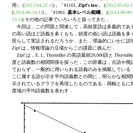
用」 (
[2012-04-22-1]
)，「#1101.
Zipf's law
」 (
[2012-05-02-1
(
[2014-06-14-1]
)，「#1961.
基本レベル範疇
」 (
[2014-09-09-
13-1]
) その他の記事でいろいろと扱ってきた．
今回は，この問題と関連して，高頻度語は多義的であ
の高い語ほど語義を多くもち，頻度の低い語は語義を多
照らして実証されるだろうか．また，理論的にいかに説明される
Zipf は，情報理論の立場からこの課題に挑んだ．
Zipf は，E. L. Thorndike の英語最頻20,000語と
Thorndike
度と語義数の相関関係を探った．この辞書は，古語や廃語などの
ておらず，一般的に用いられる語義のみを掲載している
こに属する語が示す平均語義数との間に，明らかな相関関係が見
示されているグラフを再現したものである．両軸ともに
度域の平均語義数を表わす．