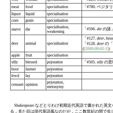
meat
food
specialisation
「#780. ベジ
liquor
liquid
specialisation
corn
grain
specialisation
specialisation,
「#596.
die
の謎」
starve
die
weakening
「#127.
deer
,
beas
deer
animal
specialisation
「#128.
deer
の「
(
[2009-09-02-1]
)
apple
fruit
specialisation
silly
blessed
pejoration
「#505.
silly
の意
boor
farmer
pejoration
lewd
lay
pejoration
pejoration,
censure
opinion
metonymy
Shakespeare などとりわけ初期近代英語で書かれ
る．見た目は現代英語風なのだが，ここ数世紀の間で生