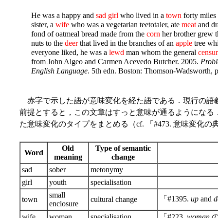
He was a happy and
sad girl
who lived in a
town
forty miles
sister, a
wife
who was a vegetarian teetotaler, ate
meat
and d
fond of oatmeal bread made from the
corn
her brother grew t
nuts to the
deer
that lived in the branches of an
apple
tree wh
everyone liked, he was a
lewd
man whom the general
censu
from John Algeo and Carmen Acevedo Butcher. 2005.
Probl
English Language
. 5th edn. Boston: Thomson-Wadsworth, p
赤字で示した語が意味変化を経た語である．現行の語
前提とすると，この文章はすっと意味が通るようになる
た意味変化のタイプをまとめる（cf. 「#473. 意味変化の
Old
Type of semantic
Word
meaning
change
sad
sober
metonymy
girl
youth
specialisation
small
「#1395.
up
and
d
town
cultural change
enclosure
wife
woman
specialisation
「#223.
woman
の