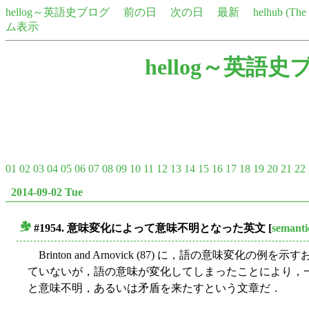
hellog～英語史ブログ
前の日
次の日
最新
helhub (Th
ム表示
hellog～英語史
01
02
03
04
05
06
07
08
09
10
11
12
13
14
15
16
17
18
19
20
21
22
2014-09-02 Tue
#1954. 意味変化によって意味不明となった英文
[
semanti
■
Brinton and Arnovick (87) に，語の意味変
ていないが，語の意味が変化してしまったことにより，
と意味不明，あるいは矛盾を来たすという文章だ．