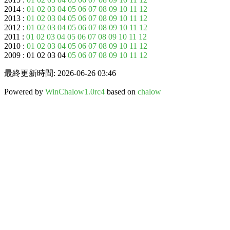
2014 :
01
02
03
04
05
06
07
08
09
10
11
12
2013 :
01
02
03
04
05
06
07
08
09
10
11
12
2012 :
01
02
03
04
05
06
07
08
09
10
11
12
2011 :
01
02
03
04
05
06
07
08
09
10
11
12
2010 :
01
02
03
04
05
06
07
08
09
10
11
12
2009 : 01 02 03 04
05
06
07
08
09
10
11
12
最終更新時間: 2026-06-26 03:46
Powered by
WinChalow1.0rc4
based on
chalow