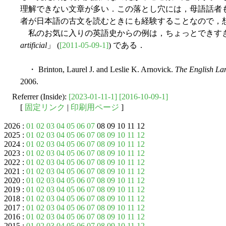
理解できない文章が多い．この落とし穴には，母語話者
者が日本語の古文を読むときにも経験することなので，
私のお気に入りの英語史からの例は，ちょっとできすぎて
artificial
」 (
[2011-05-09-1]
) である．
・ Brinton, Laurel J. and Leslie K. Arnovick.
The English Lan
2006.
Referrer (Inside):
[2023-01-11-1]
[2016-10-09-1]
[
固定リンク
|
印刷用ページ
]
2026 :
01
02
03
04
05
06
07
08 09 10 11 12
2025 :
01
02
03
04
05
06
07
08
09
10
11
12
2024 :
01
02
03
04
05
06
07
08
09
10
11
12
2023 :
01
02
03
04
05
06
07
08
09
10
11
12
2022 :
01
02
03
04
05
06
07
08
09
10
11
12
2021 :
01
02
03
04
05
06
07
08
09
10
11
12
2020 :
01
02
03
04
05
06
07
08
09
10
11
12
2019 :
01
02
03
04
05
06
07
08
09
10
11
12
2018 :
01
02
03
04
05
06
07
08
09
10
11
12
2017 :
01
02
03
04
05
06
07
08
09
10
11
12
2016 :
01
02
03
04
05
06
07
08
09
10
11
12
2015 :
01
02
03
04
05
06
07
08
09
10
11
12