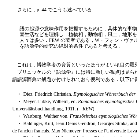
さらに，p. 44 でこうも述べている．
語の起源や意味作用を把握するために，具体的な事物
園生活などを理解し，植物相，動物相，風土，地形を
人々は多い．FEW の著者である，W・フォン・ヴァ
を語源学的研究の絶対的条件であると考える．
これは，博物学者の資質といったほうがよい項目の羅
ブリュッケルの『語源学』には特に新しい視点は見られ
語語源辞典の解題が付けられており便利である．以下に
・ Diez, Friedrich Christian.
Etymologisches Wörterbuch der
・ Meyer-Lübke, Wilheml, ed.
Romanisches etymologisches 
Universitätsbuchhandlung, 1911. (=
REW
)
・ Wartburg, Walther von.
Französisches etymologisches Wö
・ Baldinger, Kurt, Jean-Denis Gendron, Georges Straka, and 
de l'ancien francais. Max Niemeyer: Presses de l'Université Lava