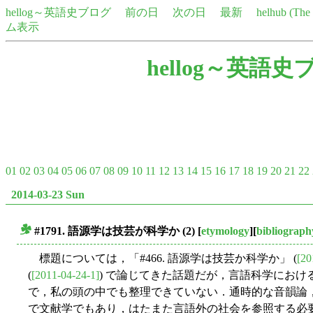
hellog～英語史ブログ
前の日
次の日
最新
helhub (Th
ム表示
hellog～英語史
01
02
03
04
05
06
07
08
09
10
11
12
13
14
15
16
17
18
19
20
21
22
2014-03-23 Sun
#1791. 語源学は技芸が科学か (2)
[
etymology
][
bibliograph
■
標題については，「#466. 語源学は技芸か科学か」 (
[20
(
[2011-04-24-1]
) で論じてきた話題だが，言語科学にお
で，私の頭の中でも整理できていない．通時的な音韻論
で文献学でもあり，はたまた言語外の社会を参照する必