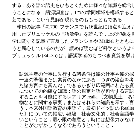
する．ある語の語史をひもとくために様々な知識を総合
うことになる．語源調査は，1つの学問領域を構成する
芸である，という見解が現れるのももっともである．
昨日の記事「#1790. フランスでも16世紀に頂点を迎え
用したブリュッケルの『語源学』を読んで，上の印象を
学に関する記事で言及したブランショや Malkiel と
うと腐心しているのだが，読めば読むほど科学というよ
ブリュッケル (34--35) は，語源学者のもつべき資質を
語源学者の仕事に先行する諸条件は彼の仕事や彼の探
一連の準備または素質のなかにある．つぎの諸点を考
た諸方言にも富んだ，できるかぎり広範囲にわたる資
についての的確な知識；語の規定と語が包含する言語
することを可能にするレアリア realia 〔文物風土
物などに関する事実，またはそれらの知識を示す．言
う，本来外国語教育の用語で，最初ドイツ語の Real
た〕についての幅広い経験；社会文化的，社会言語学
いということ；最小限の創意と，時には想像力が
なけ
ことがむずかしくなるであろうということ．