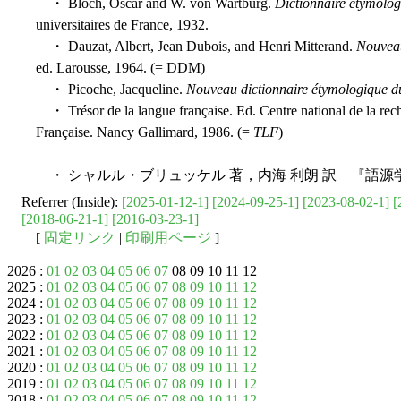
・ Bloch, Oscar and W. von Wartburg.
Dictionnaire étymolog
universitaires de France, 1932.
・ Dauzat, Albert, Jean Dubois, and Henri Mitterand.
Nouveau
ed. Larousse, 1964. (= DDM)
・ Picoche, Jacqueline.
Nouveau dictionnaire étymologique du
・ Trésor de la langue française. Ed. Centre national de la recher
Française. Nancy Gallimard, 1986. (=
TLF
)
・ シャルル・ブリュッケル 著，内海 利朗 訳 『語源
Referrer (Inside):
[2025-01-12-1]
[2024-09-25-1]
[2023-08-02-1]
[
[2018-06-21-1]
[2016-03-23-1]
[
固定リンク
|
印刷用ページ
]
2026 :
01
02
03
04
05
06
07
08 09 10 11 12
2025 :
01
02
03
04
05
06
07
08
09
10
11
12
2024 :
01
02
03
04
05
06
07
08
09
10
11
12
2023 :
01
02
03
04
05
06
07
08
09
10
11
12
2022 :
01
02
03
04
05
06
07
08
09
10
11
12
2021 :
01
02
03
04
05
06
07
08
09
10
11
12
2020 :
01
02
03
04
05
06
07
08
09
10
11
12
2019 :
01
02
03
04
05
06
07
08
09
10
11
12
2018 :
01
02
03
04
05
06
07
08
09
10
11
12