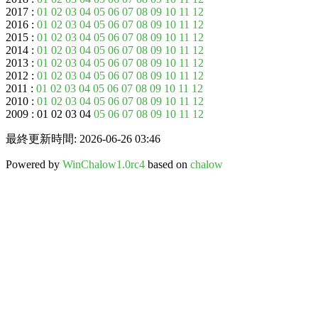
2017 :
01
02
03
04
05
06
07
08
09
10
11
12
2016 :
01
02
03
04
05
06
07
08
09
10
11
12
2015 :
01
02
03
04
05
06
07
08
09
10
11
12
2014 :
01
02
03
04
05
06
07
08
09
10
11
12
2013 :
01
02
03
04
05
06
07
08
09
10
11
12
2012 :
01
02
03
04
05
06
07
08
09
10
11
12
2011 :
01
02
03
04
05
06
07
08
09
10
11
12
2010 :
01
02
03
04
05
06
07
08
09
10
11
12
2009 : 01 02 03 04
05
06
07
08
09
10
11
12
最終更新時間: 2026-06-26 03:46
Powered by
WinChalow1.0rc4
based on
chalow