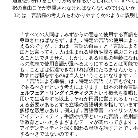
適宜使い分けるという方略を採るかもしれない．すべて
択の自由こそが尊重されなければならないのではないか．こ
-32) は，言語権の考え方をわかりやすく次のように説明
「すべての人間は，みずからの意志で使用する言語を
尊重されねばならず，また，特定の言語の使用によっ
えるのですが，これは「言語の自由」と「言語による
由とは言っても，人は生まれる場所や親を選ぶことは
ることはできません．しかし，ある程度の年齢になれ
らの意志で使用言語が選べるようにすることは可能で
も，ことばは伝達できなければ役にたちませんから，
敗すれば損をするのは当人ということになります．自
「言語による幸福」は，特定の言語（方言も含む）
であるべきだという考えによります．日本の社会言語
ェルフェア・リングイスティクス
という概念を提唱し
用いて生活をする以上，それが円滑に営まれるように
える必要があるとする立場の言語研究を指しています
多様な形態があり，例えば，言語障害，バイリンガル
アイデンティティ，手話や点字といった言語，差別語
語教育といったさまざまなテーマが関わってきます．
アイデンティティと深く関わる母語を話すことで，不
するべきではないのです．