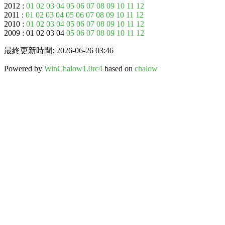
2012 :
01
02
03
04
05
06
07
08
09
10
11
12
2011 :
01
02
03
04
05
06
07
08
09
10
11
12
2010 :
01
02
03
04
05
06
07
08
09
10
11
12
2009 : 01 02 03 04
05
06
07
08
09
10
11
12
最終更新時間: 2026-06-26 03:46
Powered by
WinChalow1.0rc4
based on
chalow