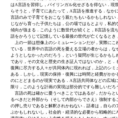
はA言語を習得し，バイリンガル化せざるを得ない．現
らそうと，子育てにあたって，A言語を推進する．なか
言語のみで子育てをおこなう親たちもいるかもしれない
じながら育った子供たちは，公の場ではもとより，私的
傾向が強まる．このように数世代が続くと，B言語を流
語をかろうじて記憶している最後の世代が亡くなるとき
上の一節は想像上のシミュレーションだが，実際にこ
ている．世界中の言語の死を憂える立場の者からは，な
ようとしなかったのだろう，という疑問が生じるかもし
であり，その文化と歴史の生き証人ではないのか，と．
復興に尽力する人々が共同体内に現れれば，上記のシミ
ある．しかし，現実の保持・復興には時間と経費がかか
のにとどまるのが現実である．A言語共同体などの広域
限り，このような計画の実現は部分的ですら難しいだろ
言語の死は確かに憂うべきことではあるが，だからとい
るべきだと外部から（そして内部からでさえ）強制する
の押し売りであると解釈されかねない．話者は，自らの
ぶかもしれないし，社会的・経済的な必要から戦略的に