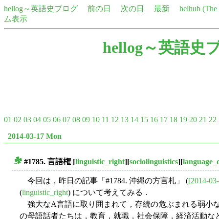
hellog～英語史ブログ
前の日
次の日
最新
helhub (Th
ム表示
hellog～英語史
01
02
03
04
05
06
07
08
09
10
11
12
13
14
15
16
17
18
19
20
21
22
2014-03-17 Mon
#1785.
言語権
[
linguistic_right
][
sociolinguistics
][
language_
■
今回は，昨日の記事「#1784. 沖縄の方言札」 (
[2014-03-
(
linguistic_right
) について考えてみる．
強大なA言語に取り囲まれて，存続の危ぶまれる弱小な
の母語話者たちは，教育，就職，社会保障，経済活動な