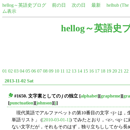
hellog～英語史ブログ
前の日
次の日
最新
helhub (Th
ム表示
hellog～英語史
01
02
03
04
05
06
07
08
09
10
11
12
13
14
15
16
17
18
19
20
21
22
2013-11-02 Sat
#1650. 文字素としての
j
の独立
[
alphabet
][
grapheme
][
gr
■
[
punctuation
][
johnson
][
j
]
現代英語でアルファベットの第10番目の文字 <j> は，生
単語リスト」 (
[2010-03-01-1]
) でみたとおり，<z>, <
ない文字だが，それもそのはず，独り立ちししてから長め