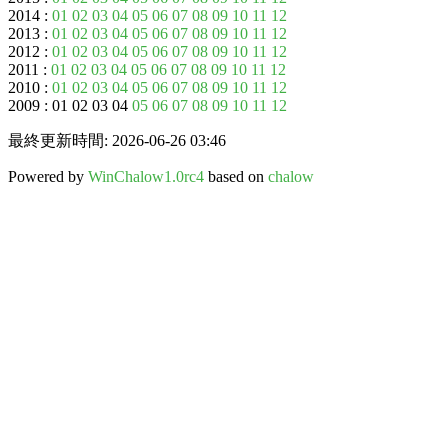
2014 :
01
02
03
04
05
06
07
08
09
10
11
12
2013 :
01
02
03
04
05
06
07
08
09
10
11
12
2012 :
01
02
03
04
05
06
07
08
09
10
11
12
2011 :
01
02
03
04
05
06
07
08
09
10
11
12
2010 :
01
02
03
04
05
06
07
08
09
10
11
12
2009 : 01 02 03 04
05
06
07
08
09
10
11
12
最終更新時間: 2026-06-26 03:46
Powered by
WinChalow1.0rc4
based on
chalow