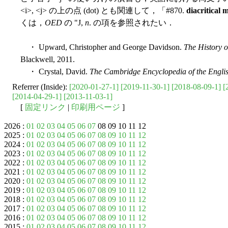
<i>, <j> の上の点 (dot) とも関連して，「#870.
diacritical 
くは，
OED
の "J,
n
. の項を参照されたい．
・ Upward, Christopher and George Davidson.
The History o
Blackwell, 2011.
・ Crystal, David.
The Cambridge Encyclopedia of the Engl
Referrer (Inside):
[2020-01-27-1]
[2019-11-30-1]
[2018-08-09-1]
[
[2014-04-29-1]
[2013-11-03-1]
[
固定リンク
|
印刷用ページ
]
2026 :
01
02
03
04
05
06
07
08 09 10 11 12
2025 :
01
02
03
04
05
06
07
08
09
10
11
12
2024 :
01
02
03
04
05
06
07
08
09
10
11
12
2023 :
01
02
03
04
05
06
07
08
09
10
11
12
2022 :
01
02
03
04
05
06
07
08
09
10
11
12
2021 :
01
02
03
04
05
06
07
08
09
10
11
12
2020 :
01
02
03
04
05
06
07
08
09
10
11
12
2019 :
01
02
03
04
05
06
07
08
09
10
11
12
2018 :
01
02
03
04
05
06
07
08
09
10
11
12
2017 :
01
02
03
04
05
06
07
08
09
10
11
12
2016 :
01
02
03
04
05
06
07
08
09
10
11
12
2015 :
01
02
03
04
05
06
07
08
09
10
11
12