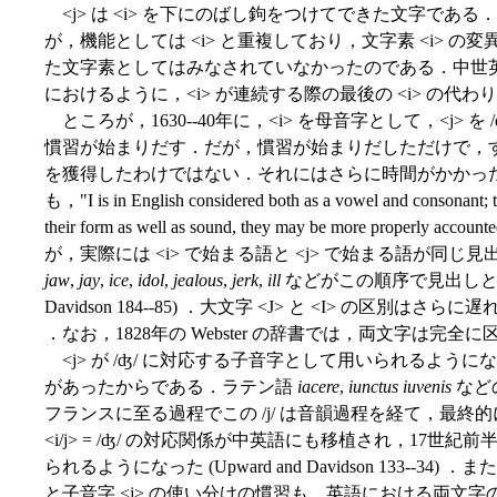
<j> は <i> を下にのばし鉤をつけてできた文字である
が，機能としては <i> と重複しており，文字素 <i> の
た文字素としてはみなされていなかったのである．中世英
におけるように，<i> が連続する際の最後の <i> の代わり
ところが，1630--40年に，<i> を母音字として，<j>
慣習が始まりだす．だが，慣習が始まりだしただけで，すぐに 
を獲得したわけではない．それにはさらに時間がかかった．例え
も，"I is in English considered both as a vowel and consonant; t
their form as well as sound, they may be more properl
が，実際には <i> で始まる語と <j> で始まる語が同
jaw
,
jay
,
ice
,
idol
,
jealous
,
jerk
,
ill
などがこの順序で見出しとして
Davidson 184--85) ．大文字 <J> と <I> の区別はさらに
．なお，1828年の Webster の辞書では，両文字は完全
<j> が /ʤ/ に対応する子音字として用いられるよう
があったからである．ラテン語
iacere
,
iunctus
iuvenis
などの
フランスに至る過程でこの /j/ は音韻過程を経て，最終的
<i/j> = /ʤ/ の対応関係が中英語にも移植され，17
られるようになった (Upward and Davidson 133--3
と子音字 <j> の使い分けの慣習も，英語における両文