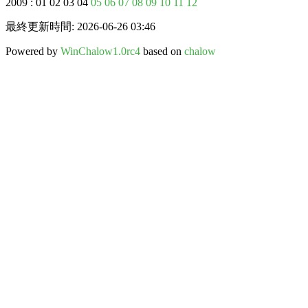
2009 : 01 02 03 04
05
06
07
08
09
10
11
12
最終更新時間: 2026-06-26 03:46
Powered by
WinChalow1.0rc4
based on
chalow