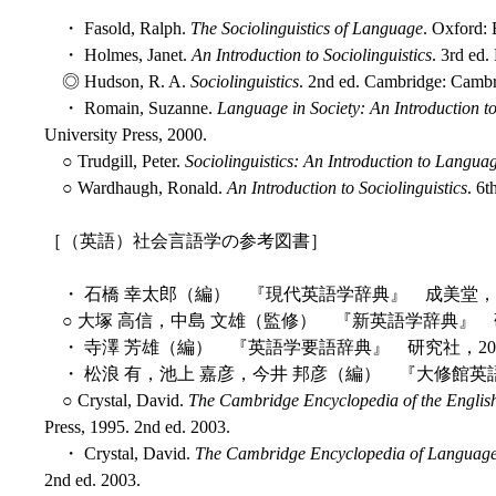
・ Fasold, Ralph.
The Sociolinguistics of Language
. Oxford: 
・ Holmes, Janet.
An Introduction to Sociolinguistics
. 3rd ed
◎ Hudson, R. A.
Sociolinguistics
. 2nd ed. Cambridge: Cambr
・ Romain, Suzanne.
Language in Society: An Introduction to
University Press, 2000.
○ Trudgill, Peter.
Sociolinguistics: An Introduction to Langua
○ Wardhaugh, Ronald.
An Introduction to Sociolinguistics
. 6t
［（英語）社会言語学の参考図書］
・ 石橋 幸太郎（編） 『現代英語学辞典』 成美堂，1
○ 大塚 高信，中島 文雄（監修） 『新英語学辞典』 研
・ 寺澤 芳雄（編） 『英語学要語辞典』 研究社，20
・ 松浪 有，池上 嘉彦，今井 邦彦（編） 『大修館英
○ Crystal, David.
The Cambridge Encyclopedia of the Engli
Press, 1995. 2nd ed. 2003.
・ Crystal, David.
The Cambridge Encyclopedia of Languag
2nd ed. 2003.