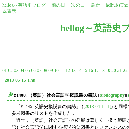
hellog～英語史ブログ
前の日
次の日
最新
helhub (Th
ム表示
hellog～英語史
01
02
03
04
05
06
07
08
09
10
11
12
13
14
15
16
17
18
19
20
21
22
2013-05-16 Thu
#1480. （英語）社会言語学概説書の書誌
[
bibliography
][
■
「#1445. 英語史概説書の書誌」 (
[2013-04-11-1]
) と同
参考図書のリストを作成した．
近年，（英語）社会言語学の発展は著しく，扱う範囲
語）社会言語学に関する概説的な図書とレファレンスの