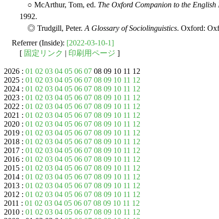
○ McArthur, Tom, ed.
The Oxford Companion to the English
1992.
◎ Trudgill, Peter.
A Glossary of Sociolinguistics
. Oxford: Oxf
Referrer (Inside):
[2022-03-10-1]
[
固定リンク
|
印刷用ページ
]
2026 :
01
02
03
04
05
06
07
08 09 10 11 12
2025 :
01
02
03
04
05
06
07
08
09
10
11
12
2024 :
01
02
03
04
05
06
07
08
09
10
11
12
2023 :
01
02
03
04
05
06
07
08
09
10
11
12
2022 :
01
02
03
04
05
06
07
08
09
10
11
12
2021 :
01
02
03
04
05
06
07
08
09
10
11
12
2020 :
01
02
03
04
05
06
07
08
09
10
11
12
2019 :
01
02
03
04
05
06
07
08
09
10
11
12
2018 :
01
02
03
04
05
06
07
08
09
10
11
12
2017 :
01
02
03
04
05
06
07
08
09
10
11
12
2016 :
01
02
03
04
05
06
07
08
09
10
11
12
2015 :
01
02
03
04
05
06
07
08
09
10
11
12
2014 :
01
02
03
04
05
06
07
08
09
10
11
12
2013 :
01
02
03
04
05
06
07
08
09
10
11
12
2012 :
01
02
03
04
05
06
07
08
09
10
11
12
2011 :
01
02
03
04
05
06
07
08
09
10
11
12
2010 :
01
02
03
04
05
06
07
08
09
10
11
12