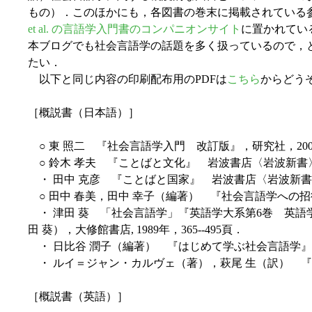
もの）．このほかにも，各図書の巻末に掲載されている
et al. の言語学入門書のコンパニオンサイト
に置かれてい
本ブログでも社会言語学の話題を多く扱っているので，
たい．
以下と同じ内容の印刷配布用のPDFは
こちら
からどう
［概説書（日本語）］
○ 東 照二 『社会言語学入門 改訂版』，研究社，200
○ 鈴木 孝夫 『ことばと文化』 岩波書店〈岩波新書〉
・ 田中 克彦 『ことばと国家』 岩波書店〈岩波新書〉
○ 田中 春美，田中 幸子（編著） 『社会言語学への招
・ 津田 葵 「社会言語学」『英語学大系第6巻 英語学の
田 葵），大修館書店, 1989年，365--495頁．
・ 日比谷 潤子（編著） 『はじめて学ぶ社会言語学』 
・ ルイ＝ジャン・カルヴェ（著），萩尾 生（訳） 『社
［概説書（英語）］