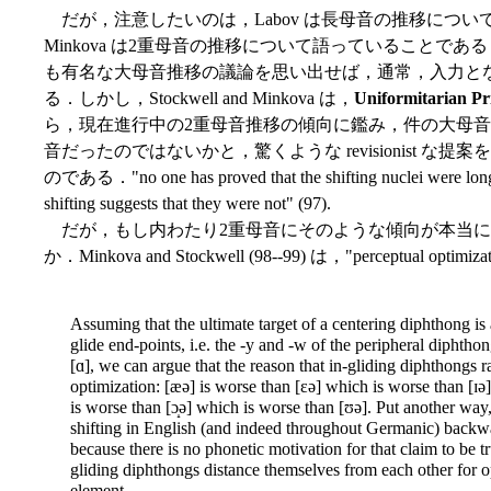
だが，注意したいのは，Labov は長母音の推移について語って
Minkova は2重母音の推移について語っていることで
も有名な大母音推移の議論を思い出せば，通常，入力と
る．しかし，Stockwell and Minkova は，
Uniformitarian Pr
ら，現在進行中の2重母音推移の傾向に鑑み，件の大母音
音だったのではないかと，驚くような revisionist 
のである．"no one has proved that the shifting nuclei were long pu
shifting suggests that they were not" (97).
だが，もし内わたり2重母音にそのような傾向が本当に
か．Minkova and Stockwell (98--99) は，"perceptual o
Assuming that the ultimate target of a centering diphthong is
glide end-points, i.e. the -y and -w of the peripheral diphtho
[ɑ], we can argue that the reason that in-gliding diphthongs ra
optimization: [æə] is worse than [ɛə] which is worse than [ɪə]
is worse than [ɔ̝ə] which is worse than [ʊə]. Put another way
shifting in English (and indeed throughout Germanic) backward
because there is no phonetic motivation for that claim to be
tr
gliding diphthongs distance themselves from each other for op
element.