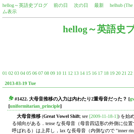
hellog～英語史ブログ
前の日
次の日
最新
helhub (Th
ム表示
hellog～英語史
01
02
03
04
05
06
07
08
09
10
11
12
13
14
15
16
17
18
19
20
21
22
2013-03-19 Tue
#1422. 大母音推移の入力は内わたり2重母音だった？
[
g
■
[
uniformitarian_principle
]
大母音推移
(
Great Vowel Shift
; see
[2009-11-18-1]
) を
る傾向がある．tense な長母音（母音四辺形の外側に位置するので "oute
呼ばれる）は上昇し，lax な長母音（内側なので "inner ring / 