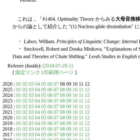
これは，「#1404. Optimality Theory からみる
大母音推
からの論として紹介した "(1) Nucleus-glide dissimilat
・ Labov, William.
Principles of Linguistic Change: Internal
・ Stockwell, Robert and Donka Minkova. "Explanations of So
Data and Theories of Chain Shifting."
Leeds Studies in English
n
Referrer (Inside):
[2018-07-29-1]
[
固定リンク
|
印刷用ページ
]
2026 :
01
02
03
04
05
06
07
08 09 10 11 12
2025 :
01
02
03
04
05
06
07
08
09
10
11
12
2024 :
01
02
03
04
05
06
07
08
09
10
11
12
2023 :
01
02
03
04
05
06
07
08
09
10
11
12
2022 :
01
02
03
04
05
06
07
08
09
10
11
12
2021 :
01
02
03
04
05
06
07
08
09
10
11
12
2020 :
01
02
03
04
05
06
07
08
09
10
11
12
2019 :
01
02
03
04
05
06
07
08
09
10
11
12
2018 :
01
02
03
04
05
06
07
08
09
10
11
12
2017 :
01
02
03
04
05
06
07
08
09
10
11
12