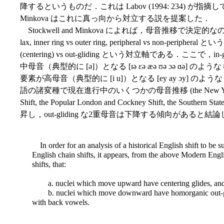
降するというものだ．これは Labov (1994: 234) が指摘し
Minkova はこれに真っ向から対立する説を提案した．
Stockwell and Minkova によれば，母音推移で決定的なの
lax, inner ring vs outer ring, peripheral vs non-per
(centering) vs out-gliding という対立軸である．ここで，in
中母音（典型的に [ə]）となる [ɪə ɛə æə ʊə ɔə ɑə] のよ
要素が高母音（典型的に [i u]）となる [ey ay ɔy] のようなもの
語の諸変種で現在進行中のいくつかの母音推移 (the New York City Shi
Shift, the Popular London and Cockney Shift, the South
昇し，out-gliding な2重母音は下降する傾向があると結論した
In order for an analysis of a historical English shift to be
English chain shifts, it appears, from the above Modern Engl
shifts, that:
a. nuclei which move upward have centering glides, an
b. nuclei which move downward have homorganic out-glid
with back vowels.