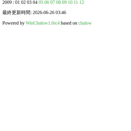
2009 : 01 02 03 04
05
06
07
08
09
10
11
12
最終更新時間: 2026-06-26 03:46
Powered by
WinChalow1.0rc4
based on
chalow