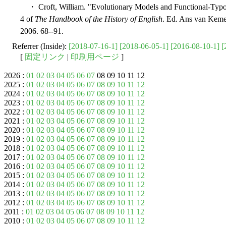
・ Croft, William. "Evolutionary Models and Functional-Typo
4 of
The Handbook of the History of English
. Ed. Ans van Keme
2006. 68--91.
Referrer (Inside):
[2018-07-16-1]
[2018-06-05-1]
[2016-08-10-1]
[
[
固定リンク
|
印刷用ページ
]
2026 :
01
02
03
04
05
06
07
08 09 10 11 12
2025 :
01
02
03
04
05
06
07
08
09
10
11
12
2024 :
01
02
03
04
05
06
07
08
09
10
11
12
2023 :
01
02
03
04
05
06
07
08
09
10
11
12
2022 :
01
02
03
04
05
06
07
08
09
10
11
12
2021 :
01
02
03
04
05
06
07
08
09
10
11
12
2020 :
01
02
03
04
05
06
07
08
09
10
11
12
2019 :
01
02
03
04
05
06
07
08
09
10
11
12
2018 :
01
02
03
04
05
06
07
08
09
10
11
12
2017 :
01
02
03
04
05
06
07
08
09
10
11
12
2016 :
01
02
03
04
05
06
07
08
09
10
11
12
2015 :
01
02
03
04
05
06
07
08
09
10
11
12
2014 :
01
02
03
04
05
06
07
08
09
10
11
12
2013 :
01
02
03
04
05
06
07
08
09
10
11
12
2012 :
01
02
03
04
05
06
07
08
09
10
11
12
2011 :
01
02
03
04
05
06
07
08
09
10
11
12
2010 :
01
02
03
04
05
06
07
08
09
10
11
12