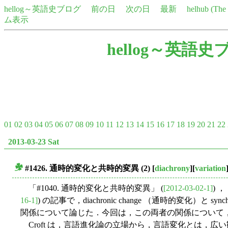
hellog～英語史ブログ
前の日
次の日
最新
helhub (Th
ム表示
hellog～英語史
01
02
03
04
05
06
07
08
09
10
11
12
13
14
15
16
17
18
19
20
21
22
2013-03-23 Sat
#1426. 通時的変化と共時的変異 (2)
[
diachrony
][
variation
■
「#1040. 通時的変化と共時的変異」 (
[2012-03-02-1]
) 
16-1]
) の記事で，diachronic change （通時的変化）と syn
関係について論じた．今回は，この両者の関係について，C
Croft は，言語進化論の立場から，言語変化とは，広