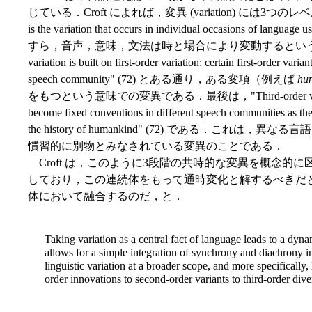
じている．Croft によれば，変異 (variation) には3つのレベルが
is the variation that occurs in individual occasions
すら，音声，意味，文法は時と場合により変動するという意味で
variation is built on first-order variation: certain first-order vari
speech community" (72) とある通り，ある変項（例えば
hun
をもつという意味での変異である．最後は，"Third-order variation is 
become fixed conventions in different speech communities as the
the history of humankind" (72) である．こ
慣習的に別物とみなされている変異のことである．
Croft は，このように3段階の共時的な変異を概念的
しており，この連続体をもって通時変化と解するべきだ
体において融合するのだ，と．
Taking variation as a central fact of language leads to a dy
allows for a simple integration of synchrony and diachrony 
linguistic variation at a broader scope, and more specifically, 
order innovations to second-order variants to third-order div