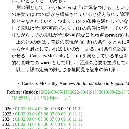
れないとしても，である．
別の例として，
keep tabs on
は「?に気をつける」とい
の感覚では3つの語から構成されていると捉えられ，論
位とみなされている．つまり，(b) の条件を満たしていな
して意味は予測不可能であり，(a) の条件は満たしている．
りながら，その意味が予測不可能な
ことわざ
(
proverb
)
上の2つの例は，問題の表現が (a), (b) の条件 を
ちらかを満たしていればよいのか，あるいは条件の設定
かせる．Carstairs-McCarthy は，(a) を満たしている単位
的な意味での
word
として用い，区別の必要を主張している (1
以上，語の定義の難しさを垣間見る記事の第1弾．
・ Carstairs-McCarthy, Andrew.
An Introduction to English 
Referrer (Inside):
[2022-09-05-1]
[2022-08-12-1]
[2018-08-22-1]
[
[
固定リンク
|
印刷用ページ
]
2026 :
01
02
03
04
05
06
07
08 09 10 11 12
2025 :
01
02
03
04
05
06
07
08
09
10
11
12
2024 :
01
02
03
04
05
06
07
08
09
10
11
12
2023 :
01
02
03
04
05
06
07
08
09
10
11
12