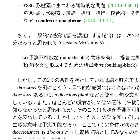
・ #886. 形態素にまつわる通時的な問題:
[2011-09-30-1]
・ #700. 語，形態素，接辞，語根，語幹，複合語，基体
・ #554.
cranberry morpheme
:
[2010-11-02-1]
さて，一般的な感覚で語を話題にする場合には，次の2
分だろうと思われる (Carstairs-McCarthy 5) ．
(a) 予測不可能な (unpredictable) 意味を有し，
(b) 句や文を形成するための構成要素 (building-block
しかし，この2つの条件を満たしていれば語と呼んでよ
dioecious
を例にとろう．日常的な感覚ではこれはれっ
dioecious.
あるいは
a dioecious plant
などと使え，句や文を構
している．また，ほとんどの読者がこの語の意味（生物
知らなかったと思われるが，そのことは意味が予測不可能で
とを表わしている．しかし，いったんこの語を知ってし
生形の意味は予測可能だろう．ここで (a) の条件が満
dioeciousness
も
diocious
と同じ資格で語としてみなすのが