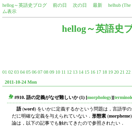
hellog～英語史ブログ
前の日
次の日
最新
helhub (Th
ム表示
hellog～英語史
01
02
03
04
05
06
07
08
09
10
11
12
13
14
15
16
17
18
19
20
21
22
2011-10-24 Mon
#910.
語
の定義がなぜ難しいか (1)
[
morphology
][
terminol
■
語
(
word
) をいかに定義するかという問題は，言語学
だに明確な定義を与えられていない．
形態素
(
morpheme
論は，以下の記事でも触れてきたので参照されたい．