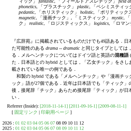
ィック」
fantastic
, 「フィールドアスレチック」
field a
phonetics
, 「プラスチック」
plastic
, 「ペシミスティ
pedantic
, 「ホリスティック」
holistic
, 「ポリティック
magnetic
, 「漫画チック」, 「ミスティック」
mystic
,
ク」
realistic
, 「ロジスティックス」
logistics
, 「ロマ
『広辞苑』に掲載されているものだけでも49語ある．日
た可能性のある
drama
--
dramatic
と同じタイプとしては
る．メルヘンチックについてはドイツ語と英語の
混種語
た．日本語との hybrid としては，「乙女チック」を
載されている唯一の例である．
和製の hybrid である「メルヘンチック」や「漫画チ
ック」語が27個である．近年は日本語でも「ティック」
後，接尾辞「チック」あらため接尾辞「ティック」が日
い．
Referrer (Inside):
[2018-11-14-1]
[2011-09-16-1]
[2009-08-11-1]
[
固定リンク
|
印刷用ページ
]
2026 :
01
02
03
04
05
06
07
08 09 10 11 12
2025 :
01
02
03
04
05
06
07
08
09
10
11
12