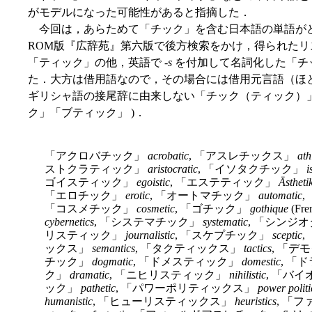
がモデルになった可能性があると指摘した．
今回は，あらためて「チック」を含む日本語の単語がど
ROM版『広辞苑』第六版で後方検索をかけ，得られた
「ティック」の他，英語で -
s
を付加して名詞化した「チ
た．大方は借用語なので，その場合には借用元言語（ほ
ギリシャ語の接尾辞に由来しない「チック（ティック）」語は
ク」「ブティック」 )．
「アクロバチック」
acrobatic
, 「アスレチックス」
ath
ストクラティック」
aristocratic
, 「イソタクチック」
i
ゴイスティック」
egoistic
, 「エステティック」
Ästheti
「エロチック」
erotic
, 「オートマチック」
automatic
「コスメチック」
cosmetic
, 「ゴチック」
gothique
(F
cybernetics
, 「システマチック」
systematic
, 「シンジ
リスティック」
journalistic
, 「スケプチック」
sceptic
,
ックス」
semantics
, 「タクティックス」
tactics
, 「デ
チック」
dogmatic
, 「ドメスティック」
domestic
, 「
ク」
dramatic
, 「ニヒリスティック」
nihilistic
, 「バ
ック」
pathetic
, 「パワーポリティックス」
power politi
humanistic
, 「ヒューリスティックス」
heuristics
, 「