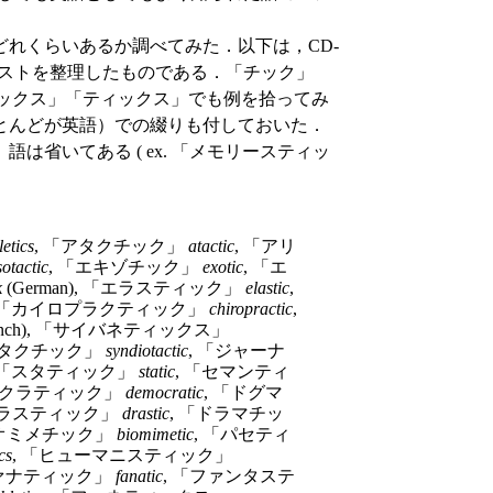
れくらいあるか調べてみた．以下は，CD-
リストを整理したものである．「チック」
ックス」「ティックス」でも例を拾ってみ
とんどが英語）での綴りも付しておいた．
省いてある ( ex. 「メモリースティッ
letics
, 「アタクチック」
atactic
, 「アリ
sotactic
, 「エキゾチック」
exotic
, 「エ
k
(German), 「エラスティック」
elastic
,
, 「カイロプラクティック」
chiropractic
,
rench), 「サイバネティックス」
オタクチック」
syndiotactic
, 「ジャーナ
 「スタティック」
static
, 「セマンティ
モクラティック」
democratic
, 「ドグマ
ドラスティック」
drastic
, 「ドラマチッ
イオミメチック」
biomimetic
, 「パセティ
cs
, 「ヒューマニスティック」
ファナティック」
fanatic
, 「ファンタステ