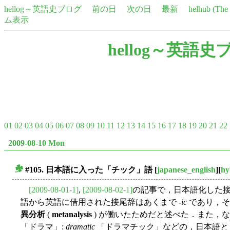
hellog～英語史ブログ
前の日
次の日
最新
helhub (Th
ム表示
hellog～英語史
01
02
03
04
05
06
07
08
09
10
11
12
13
14
15
16
17
18
19
20
21
22
2009-08-10 Mon
#105. 日本語に入った「チック」語
[
japanese_english
][
hy
■
[2009-08-01-1]
,
[2009-08-02-1]
の記事で，日本語化した
語から英語に借用された接尾辞はあくまで -
ic
であり，そ
異分析
(
metanalysis
) が働いたためだと述べた．また，
「ドラマ」:
dramatic
「ドラマチック」などの，日本語と