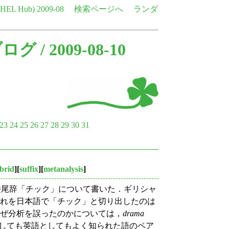
e HEL Hub)
2009-08
検索ページへ
ランダ
ブログ
/ 2009-08-10
23
24
25
26
27
28
29
30
31
brid
][
suffix
][
metanalysis
]
接尾辞「チック」について書いた．ギリシャ
れを日本語で「チック」と切り出したのは
なぜ分析を誤ったのかについては，
drama
しても英語としてもよく知られた語のペア