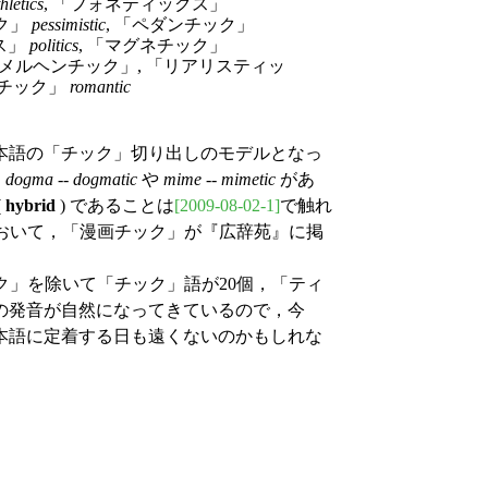
thletics
, 「フォネティックス」
ック」
pessimistic
, 「ペダンチック」
ス」
politics
, 「マグネチック」
 「メルヘンチック」, 「リアリスティッ
ンチック」
romantic
本語の「チック」切り出しのモデルとなっ
，
dogma
--
dogmatic
や
mime
--
mimetic
があ
(
hybrid
) であることは
[2009-08-02-1]
で触れ
さしおいて，「漫画チック」が『広辞苑』に掲
ック」を除いて「チック」語が20個，「ティ
の発音が自然になってきているので，今
本語に定着する日も遠くないのかもしれな