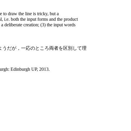
to draw the line is tricky, but a
al, i.e. both the input forms and the product
a deliberate creation; (3) the input words
ようだが，一応のところ両者を区別して理
rgh: Edinburgh UP, 2013.