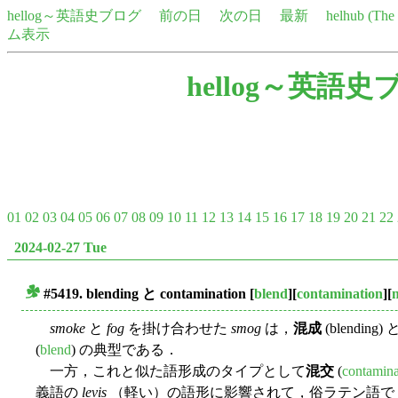
hellog～英語史ブログ
前の日
次の日
最新
helhub (Th
ム表示
hellog～英語史
01
02
03
04
05
06
07
08
09
10
11
12
13
14
15
16
17
18
19
20
21
22
2024-02-27 Tue
#5419.
blending
と
contamination
[
blend
][
contamination
][
■
smoke
と
fog
を掛け合わせた
smog
は，
混成
(blendi
(
blend
) の典型である．
一方，これと似た語形成のタイプとして
混交
(
contamina
義語の
levis
（軽い）の語形に影響されて，俗ラテン語で