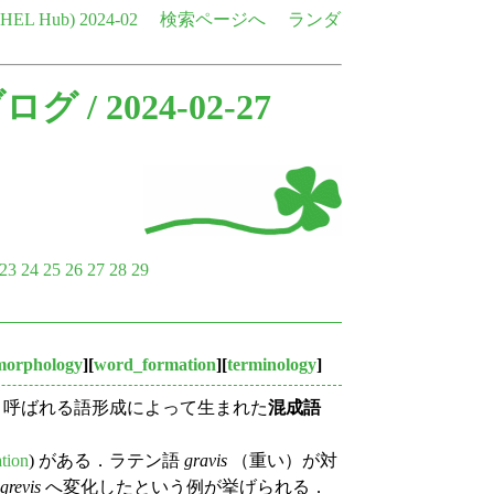
e HEL Hub)
2024-02
検索ページへ
ランダ
ブログ
/ 2024-02-27
23
24
25
26
27
28
29
morphology
][
word_formation
][
terminology
]
ng) と呼ばれる語形成によって生まれた
混成語
tion
) がある．ラテン語
gravis
（重い）が対
grevis
へ変化したという例が挙げられる．