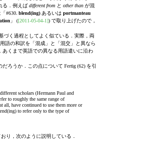
れる．例えば
different from
と
other than
が混
#630.
blend(ing)
あるいは
portmanteau
ation
」 (
[2011-05-04-1]
) で取り上げたので，
混じり合いに基づく過程としてよく似ている．実際，両
の用語の和訳を「混成」と「混交」と異なら
，あくまで英語での異なる用語遣いに沿わ
．この点について Fertig (62) を引
different scholars (Hermann Paul and
refer to roughly the same range of
at all, have continued to use them more or
end(ing) to refer only to the type of
の1種とみなしており，次のように説明している．