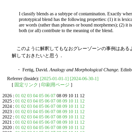
I classify blends as a subtype of contamination. Exactly where 
prototypical blend has the following properties: (1) it is lexic
are words (rather than phrases or bound morphemes); (2) it is 
both (or all) contribute to the meaning of the blend.
このように解釈してもなおグレーゾーンの事例はある
解しておきたいと思う．
・ Fertig, David.
Analogy and Morphological Change.
Edinbu
Referrer (Inside):
[2025-01-01-1]
[2024-06-30-1]
[
固定リンク
|
印刷用ページ
]
2026 :
01
02
03
04
05
06
07
08 09 10 11 12
2025 :
01
02
03
04
05
06
07
08
09
10
11
12
2024 :
01
02
03
04
05
06
07
08
09
10
11
12
2023 :
01
02
03
04
05
06
07
08
09
10
11
12
2022 :
01
02
03
04
05
06
07
08
09
10
11
12
2021 :
01
02
03
04
05
06
07
08
09
10
11
12
2020 :
01
02
03
04
05
06
07
08
09
10
11
12