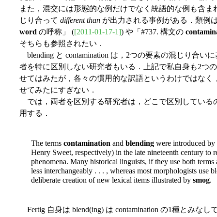
また，混交には形態的な例だけでなく統語的な例も含ま
じり合って
different than
が出力される事例がある．類例は「
word
の呼称」 (
[2011-01-17-1]
) や「#737. 構文の
contamin
そちらも参照されたい．
blending と contamination は，2つの要素の
者を特に区別しない研究者もいる．上記で私自身も2つ
せてはみたが，各々の慣用的な訳語というわけではなく
せてみたにすぎない．
では，両者を区別する研究者は，どこで区別しているのだろうか
用する．
The terms
contamination
and
blending
were introduced by 
Henry Sweet, respectively) in the late nineteenth century to 
phenomena. Many historical linguists, if they use both terms 
less interchangeably . . . , whereas most morphologists use bl
deliberate creation of new lexical items illustrated by
smog
.
Fertig 自身は blend(ing) は contamination 