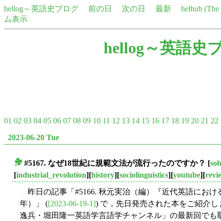
hellog～英語史ブログ
前の日
次の日
最新
helhub (Th
ム表示
hellog～英語史
01
02
03
04
05
06
07
08
09
10
11
12
13
14
15
16
17
18
19
20
21
22
2023-06-20 Tue
#5167. なぜ18世紀に規範文法が流行ったのですか？
[
so
■
[
industrial_revolution
][
history
][
sociolinguistics
][
youtube
][
revi
昨日の記事「#5166. 秋元実治（編）『近代英語におけ
年）」 (
[2023-06-19-1]
) で，先日発売された本をご紹介しま
逸兵・堀田隆一英語学言語学チャンネル」の最新回でも