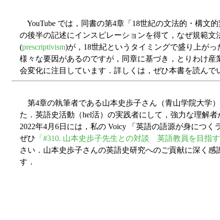
YouTube では，同書の第4章「18世紀の文法的・構
の後半の記述にインスピレーションを得て，なぜ規範文法
(
prescriptivism
)が，18世紀というタイミングで盛り上が
様々な要因があるのですが，同章に基づき，とりわけ産業
会変化に注目しています．詳しくは，ぜひ本書を読んで
第4章の執筆者である山本史歩子さん（青山学院大学）
た．英語史活動（hel活）の実践者にして，強力な理解
2022年4月6日には，私の Voicy 「英語の語源が身につく
ぜひ
「#310. 山本史歩子先生との対談 英語教員を目
さい．山本史歩子さんの英語史研究へのご貢献に深く感
す．