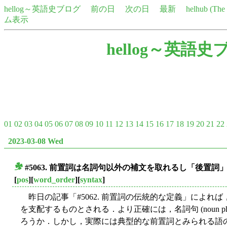
hellog～英語史ブログ
前の日
次の日
最新
helhub (Th
ム表示
hellog～英語史
01
02
03
04
05
06
07
08
09
10
11
12
13
14
15
16
17
18
19
20
21
22
2023-03-08 Wed
#5063. 前置詞は名詞句以外の補文を取れるし「後置詞
■
[
pos
][
word_order
][
syntax
]
昨日の記事「#5062. 前置詞の伝統的な定義」によれば，
を支配するものとされる．より正確には，名詞句 (noun p
ろうか．しかし，実際には典型的な前置詞とみられる語