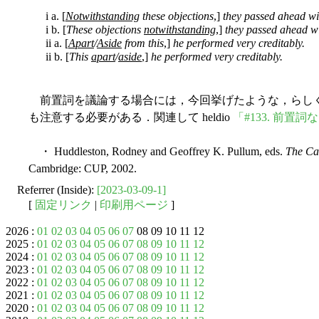
i a. [
Notwithstanding
these objections
,]
they passed ahead wit
i b. [
These objections
notwithstanding
,]
they passed ahead wi
ii a. [
Apart
/
Aside
from this
,]
he performed very creditably.
ii b. [
This
apart
/
aside
,]
he performed very creditably.
前置詞を議論する場合には，今回挙げたような，らし
も注意する必要がある．関連して heldio
「#133. 前置
・ Huddleston, Rodney and Geoffrey K. Pullum, eds.
The Ca
Cambridge: CUP, 2002.
Referrer (Inside):
[2023-03-09-1]
[
固定リンク
|
印刷用ページ
]
2026 :
01
02
03
04
05
06
07
08 09 10 11 12
2025 :
01
02
03
04
05
06
07
08
09
10
11
12
2024 :
01
02
03
04
05
06
07
08
09
10
11
12
2023 :
01
02
03
04
05
06
07
08
09
10
11
12
2022 :
01
02
03
04
05
06
07
08
09
10
11
12
2021 :
01
02
03
04
05
06
07
08
09
10
11
12
2020 :
01
02
03
04
05
06
07
08
09
10
11
12