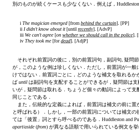
別のものが続くケースも少なくない．例えば，Huddleston and
i
The magician emerged
[from
behind the curtain
]. [PP]
ii
I didn't know about it
[until
recently
]. [AdvP]
iii
We can't agree
[
on
whether we should call in the police
]. 
iv
They took me
[for
dead
]. [AdjP]
それぞれ前置詞の後に，別の前置詞句，副詞句, 疑問
が，このような例は珍しくない．ただし，前置詞が一般
けではない．前置詞ごとに，どのような補文を取れるか
ば
until
は副詞句を支配することができるが，疑問節は支
いが，疑問節は取れる．ちょうど個々の動詞によって支
同じことである．
また，伝統的な定義によれば，前置詞は補文の前に置
と呼ばれる）．しかし，一部の前置詞については補文の
ては「後置」詞とすら呼べるのである．Huddleston and Pull
apart
/
aside
(
from
) が異なる語順で用いられている例文を