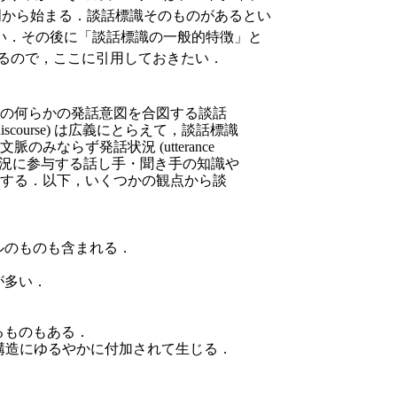
明から始まる．談話標識そのものがあるとい
い．その後に「談話標識の一般的特徴」と
っているので，ここに引用しておきたい．
の何らかの発話意図を合図する談話
urse)
は広義にとらえて，談話標識
ならず発話状況 (utterance
発話状況に参与する話し手・聞き手の知識や
する．以下，いくつかの観点から談
ルのものも含まれる．
が多い．
るものもある．
語構造にゆるやかに付加されて生じる．