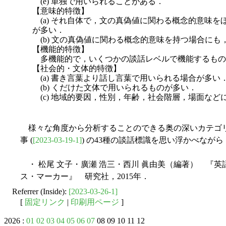
(e) 単独で用いられることがある．
【意味的特徴】
(a) それ自体で，文の真偽値に関わる概念的意味を
が多い．
(b) 文の真偽値に関わる概念的意味を持つ場合に
【機能的特徴】
多機能的で，いくつかの談話レベルで機能するもの
【社会的・文体的特徴】
(a) 書き言葉より話し言葉で用いられる場合が多い
(b) くだけた文体で用いられるものが多い．
(c) 地域的要因，性別，年齢，社会階層，場面など
様々な角度から分析することのできる奥の深いカテゴ
事 (
[2023-03-19-1]
) の43種の談話標識を思い浮かべなが
・ 松尾 文子・廣瀬 浩三・西川 眞由美（編著） 『英
ス・マーカー』 研究社，2015年．
Referrer (Inside):
[2023-03-26-1]
[
固定リンク
|
印刷用ページ
]
2026 :
01
02
03
04
05
06
07
08 09 10 11 12