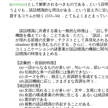
(
prototype
) として解釈されるべきものである，という説
うよりも，談話標識的な用法がある，という捉え方に近
題するコラムが続く (333--34) ．とてもよくまとま
談話標識に共通する最も一般的な特徴は，「話し手
機能を備えている」ことである．ただし，「談話」 (disco
が現れる前後の文脈や，テクストとして具現化される文脈のみ
situation) 全体を含むものとする．さらに，その
コミュニケーションの諸要素が談話標識の機能に関与
話標識の特徴をまとめる．
【語彙的・音韻的特徴】
(a) 一語からなるものが多いが，句レベル，節レベ
(b) 伝統的な単一の語類には集約できない．
(c) ポーズを伴い，独立した音調群を形成すること
(d) 談話機能に応じ，さまざまな音調を伴う．
【統語的特徴】
(a) 文頭に現れることが多いが，文中，文尾に生じ
(b) 命題の構成要素の外側に生じる，あるいは統
(c) 選択的である．
(d) 複数の談話標識が共起することがある．