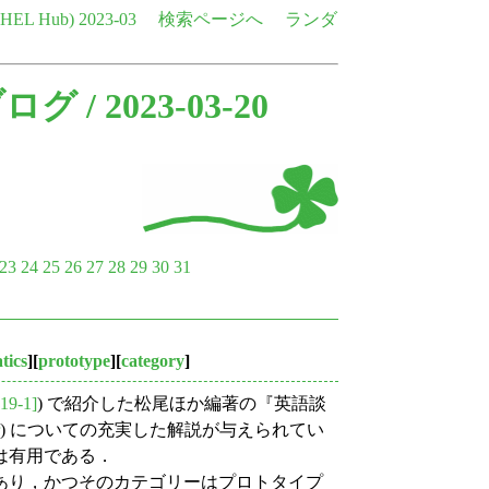
e HEL Hub)
2023-03
検索ページへ
ランダ
ブログ
/ 2023-03-20
23
24
25
26
27
28
29
30
31
tics
][
prototype
][
category
]
19-1]
) で紹介した松尾ほか編著の『英語談
) についての充実した解説が与えられてい
は有用である．
あり，かつそのカテゴリーはプロトタイプ