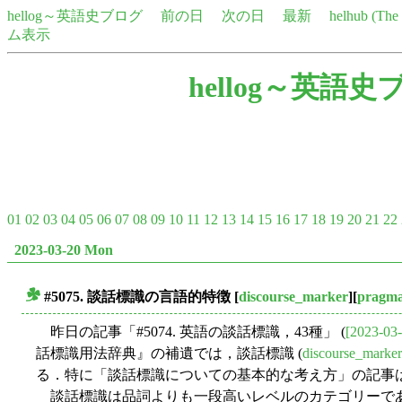
hellog～英語史ブログ
前の日
次の日
最新
helhub (Th
ム表示
hellog～英語史
01
02
03
04
05
06
07
08
09
10
11
12
13
14
15
16
17
18
19
20
21
22
2023-03-20 Mon
#5075. 談話標識の言語的特徴
[
discourse_marker
][
pragma
■
昨日の記事「#5074. 英語の談話標識，43種」 (
[2023-03-
話標識用法辞典』の補遺では，談話標識 (
discourse_marker
る．特に「談話標識についての基本的な考え方」の記事
談話標識は品詞よりも一段高いレベルのカテゴリーで