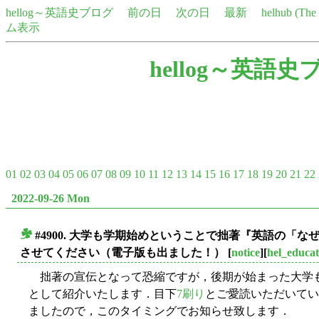
hellog～英語史ブログ
前の日
次の日
最新
helhub (Th
ム表示
hellog～英語史
01
02
03
04
05
06
07
08
09
10
11
12
13
14
15
16
17
18
19
20
21
22
2022-09-26 Mon
#4900. 大学も学期始めということで拙著『英語の「
■
させてください（電子版も出ました！）
[
notice
][
hel_educat
拙著の宣伝となって恐縮ですが，後期が始まった大学も
として紹介いたします．目下
7刷り
とご愛読いただいてい
ましたので，このタイミングでお知らせ致します．