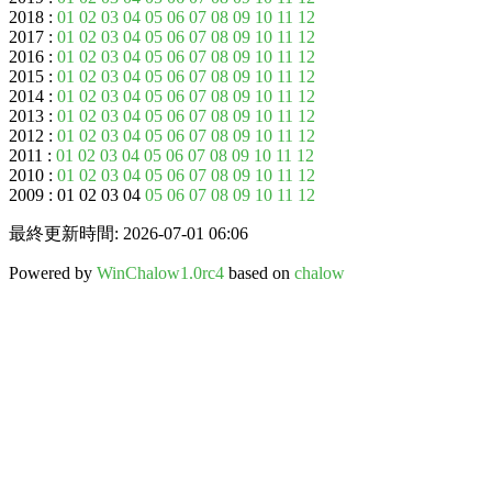
2018 :
01
02
03
04
05
06
07
08
09
10
11
12
2017 :
01
02
03
04
05
06
07
08
09
10
11
12
2016 :
01
02
03
04
05
06
07
08
09
10
11
12
2015 :
01
02
03
04
05
06
07
08
09
10
11
12
2014 :
01
02
03
04
05
06
07
08
09
10
11
12
2013 :
01
02
03
04
05
06
07
08
09
10
11
12
2012 :
01
02
03
04
05
06
07
08
09
10
11
12
2011 :
01
02
03
04
05
06
07
08
09
10
11
12
2010 :
01
02
03
04
05
06
07
08
09
10
11
12
2009 : 01 02 03 04
05
06
07
08
09
10
11
12
最終更新時間: 2026-07-01 06:06
Powered by
WinChalow1.0rc4
based on
chalow