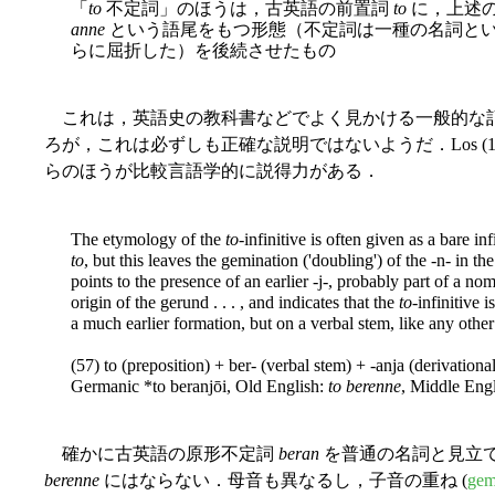
「
to
不定詞」のほうは，古英語の前置詞
to
に，上述の
anne
という語尾をもつ形態（不定詞は一種の名詞と
らに屈折した）を後続させたもの
これは，英語史の教科書などでよく見かける一般的な
ろが，これは必ずしも正確な説明ではないようだ．Los (
らのほうが比較言語学的に説得力がある．
The etymology of the
to
-infinitive is often given as a bare i
to
, but this leaves the gemination ('doubling') of the -n- in th
points to the presence of an earlier -j-, probably part of a nomi
origin of the gerund . . . , and indicates that the
to
-infinitive 
a much earlier formation, but on a verbal stem, like any other
(57) to (preposition) + ber- (verbal stem) + -anja (derivatio
Germanic *to beranjōi, Old English:
to berenne
, Middle Eng
確かに古英語の原形不定詞
beran
を普通の名詞と見立て
berenne
にはならない．母音も異なるし，子音の重ね (
gem