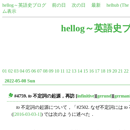
hellog～英語史ブログ
前の日
次の日
最新
helhub (Th
ム表示
hellog～英語史
01
02
03
04
05
06
07
08
09
10
11
12
13
14
15
16
17
18
19
20
21
22
2022-05-08 Sun
#4759.
to
不定詞の起源，再訪
[
infinitive
][
gerund
][
german
■
to
不定詞の起源について，「#2502. なぜ不定詞には
to
(
[2016-03-03-1]
) では次のように述べた．