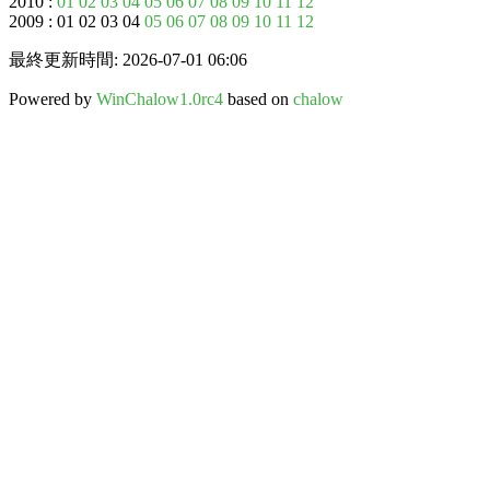
2010 :
01
02
03
04
05
06
07
08
09
10
11
12
2009 : 01 02 03 04
05
06
07
08
09
10
11
12
最終更新時間: 2026-07-01 06:06
Powered by
WinChalow1.0rc4
based on
chalow