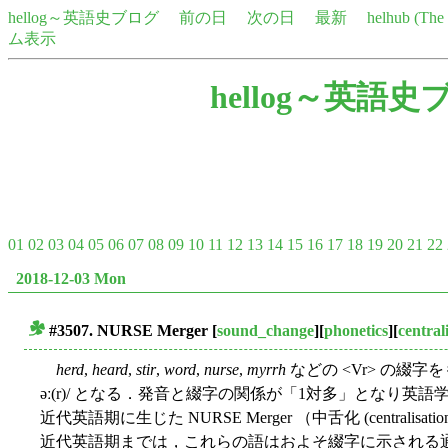
hellog～英語史ブログ
前の日
次の日
最新
helhub (Th
ム表示
hellog～英語史
01
02
03
04
05
06
07
08
09
10
11
12
13
14
15
16
17
18
19
20
21
22
2018-12-03 Mon
#3507. NURSE Merger
[
sound_change
][
phonetics
][
central
■
herd
,
heard
,
stir
,
word
,
nurse
,
myrrh
などの <Vr> の綴
əː(r)/ となる．発音と綴字の関係が「1対多」となり
近代英語期に生じた NURSE Merger （中舌化 (central
近代英語期までは，これらの語はおよそ綴字に示される