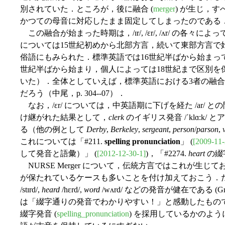
別されていた．ところが，後に融合 (
merger
) が生じ，
かつての母音に対応したまま固定してしまったのである
この融合が始まった時期は，/ɪr/, /ɛr/, /ʌr/ の各々によっ
については15世紀初めから北部方言，続いて東部方言で
俗語にもみられた．標準英語では16世紀半ばから始まってい
世紀半ばから始まり，個人によっては18世紀まで区別を保った者
いた）．全体としていえば，標準英語における3者の融合
だろう（中尾，p. 304--07）．
なお，/ɛr/ については，中英語期に下げを経た /ar/
け継がれた結果として，
clerk
のイギリス発音 /ˈklɑ:k/ と
る（他の例として
Derby
,
Berkeley
,
sergeant
,
person
/
parson
,
これについては「#211.
spelling pronunciation
」 (
[2009-11-
して発音と語彙）」 (
[2012-12-30-1]
)，「#2274.
heart
の綴
NURSE Merger について，伝統方言ではこれが生
が保たれているケースも多いことを付け加えておこう．
/stɪrd/,
heard
/hɛrd/,
word
/wʌrd/ などの発音が健在である (G
は「綴字通りの発音でわかりやすい！」と感動したもの
綴字発音 (
spelling_pronunciation
) を採用しているかのよ