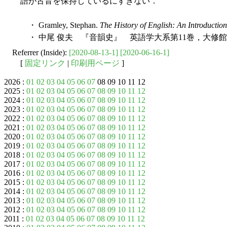
語が古音を保持しているにすぎない．
・ Gramley, Stephan.
The History of English: An Introduction
・ 中尾 俊夫 『音韻史』 英語学大系第11巻，大修館書
Referrer (Inside):
[2020-08-13-1]
[2020-06-16-1]
[
固定リンク
|
印刷用ページ
]
2026 :
01
02
03
04
05
06
07
08 09 10 11 12
2025 :
01
02
03
04
05
06
07
08
09
10
11
12
2024 :
01
02
03
04
05
06
07
08
09
10
11
12
2023 :
01
02
03
04
05
06
07
08
09
10
11
12
2022 :
01
02
03
04
05
06
07
08
09
10
11
12
2021 :
01
02
03
04
05
06
07
08
09
10
11
12
2020 :
01
02
03
04
05
06
07
08
09
10
11
12
2019 :
01
02
03
04
05
06
07
08
09
10
11
12
2018 :
01
02
03
04
05
06
07
08
09
10
11
12
2017 :
01
02
03
04
05
06
07
08
09
10
11
12
2016 :
01
02
03
04
05
06
07
08
09
10
11
12
2015 :
01
02
03
04
05
06
07
08
09
10
11
12
2014 :
01
02
03
04
05
06
07
08
09
10
11
12
2013 :
01
02
03
04
05
06
07
08
09
10
11
12
2012 :
01
02
03
04
05
06
07
08
09
10
11
12
2011 :
01
02
03
04
05
06
07
08
09
10
11
12