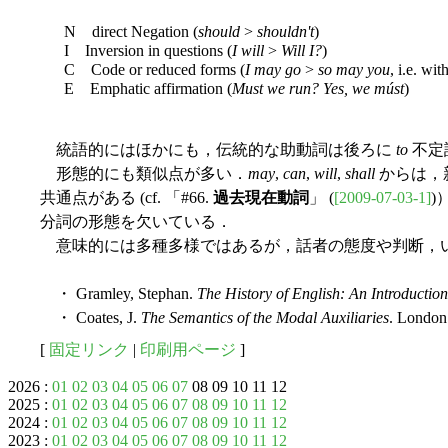
N direct Negation (
should
>
shouldn't
)
I Inversion in questions (
I will
>
Will I?
)
C Code or reduced forms (
I may go
>
so may you
, i.e. wi
E Emphatic affirmation (
Must we run? Yes, we múst
)
統語的にはほかにも，伝統的な助動詞は後ろに
to
不定
形態的にも類似点が多い．
may
,
can
,
will
,
shall
からは，
共通点がある (cf. 「#66.
過去現在動詞
」 (
[2009-07-03-1]
)
分詞の形態を欠いている．
意味的には多種多様ではあるが，話者の態度や判断，いわゆる
・ Gramley, Stephan.
The History of English: An Introduction
・ Coates, J.
The Semantics of the Modal Auxiliaries
. London
[
固定リンク
|
印刷用ページ
]
2026 :
01
02
03
04
05
06
07
08 09 10 11 12
2025 :
01
02
03
04
05
06
07
08
09
10
11
12
2024 :
01
02
03
04
05
06
07
08
09
10
11
12
2023 :
01
02
03
04
05
06
07
08
09
10
11
12