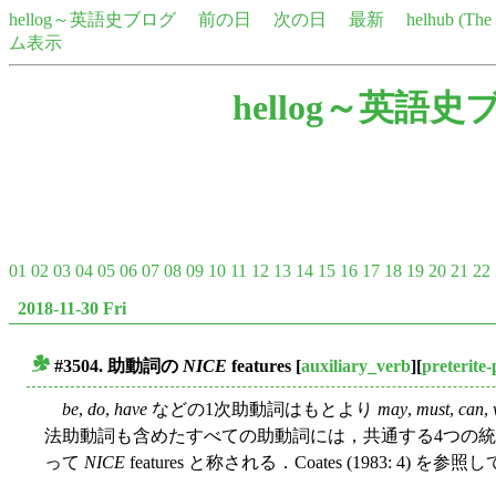
hellog～英語史ブログ
前の日
次の日
最新
helhub (Th
ム表示
hellog～英語史
01
02
03
04
05
06
07
08
09
10
11
12
13
14
15
16
17
18
19
20
21
22
2018-11-30 Fri
#3504. 助動詞の
NICE
features
[
auxiliary_verb
][
preterite
■
be
,
do
,
have
などの1次助動詞はもとより
may
,
must
,
can
,
法助動詞も含めたすべての助動詞には，共通する4つの
って
NICE
features と称される．Coates (1983: 4) を参