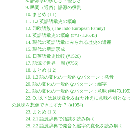
8. 語源学の妖しさ・怪しさ
9. 民間（通俗）語源の役割
10. まとめ (1.1)
11. 1.2 英語語彙史の概略
12. 印欧語族 (The Indo-European Family)
13. 英語語彙史の概略 (##37,126,45)
14. 現代の英語語彙にみられる歴史の遺産
15. 現代の新語形成
16. 日英語彙史比較 (#1526)
17. 語源で世界一周 (#756)
18. まとめ (1.2)
19. 1.3 語の変化の一般的なパターン：発音
20. 語の変化の一般的なパターン：綴字
21. 語の変化の一般的なパターン：意味 (##473,1953,
22. Q. 以下は意味変化を経たゆえに意味不明
の意味を想像できますか？ (#1954)
23. まとめ (1.3)
24. 2.1 語源辞典で語誌を読み解く
25. 2.2 語源辞典で発音と綴字の変化を読み解く