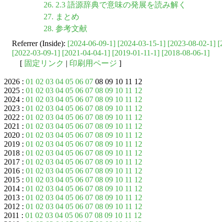
26. 2.3 語源辞典で意味の発展を読み解く
27. まとめ
28. 参考文献
Referrer (Inside):
[2024-06-09-1]
[2024-03-15-1]
[2023-08-02-1]
[
[2022-03-09-1]
[2021-04-04-1]
[2019-01-11-1]
[2018-08-06-1]
[
固定リンク
|
印刷用ページ
]
2026 :
01
02
03
04
05
06
07
08 09 10 11 12
2025 :
01
02
03
04
05
06
07
08
09
10
11
12
2024 :
01
02
03
04
05
06
07
08
09
10
11
12
2023 :
01
02
03
04
05
06
07
08
09
10
11
12
2022 :
01
02
03
04
05
06
07
08
09
10
11
12
2021 :
01
02
03
04
05
06
07
08
09
10
11
12
2020 :
01
02
03
04
05
06
07
08
09
10
11
12
2019 :
01
02
03
04
05
06
07
08
09
10
11
12
2018 :
01
02
03
04
05
06
07
08
09
10
11
12
2017 :
01
02
03
04
05
06
07
08
09
10
11
12
2016 :
01
02
03
04
05
06
07
08
09
10
11
12
2015 :
01
02
03
04
05
06
07
08
09
10
11
12
2014 :
01
02
03
04
05
06
07
08
09
10
11
12
2013 :
01
02
03
04
05
06
07
08
09
10
11
12
2012 :
01
02
03
04
05
06
07
08
09
10
11
12
2011 :
01
02
03
04
05
06
07
08
09
10
11
12