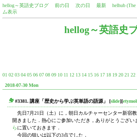
hellog～英語史ブログ
前の日
次の日
最新
helhub (Th
ム表示
hellog～英語史
01
02
03
04
05
06
07
08
09
10
11
12
13
14
15
16
17
18
19
20
21
22
2018-07-30 Mon
#3381. 講座「歴史から学ぶ英単語の語源」
[
slide
][
etymol
■
先日7月21日（土）に，朝日カルチャーセンター新宿
開きました．熱心にご参加いただき，ありがとうござい
ら
に置いておきます．
今回の狙いは以下の3点でした．