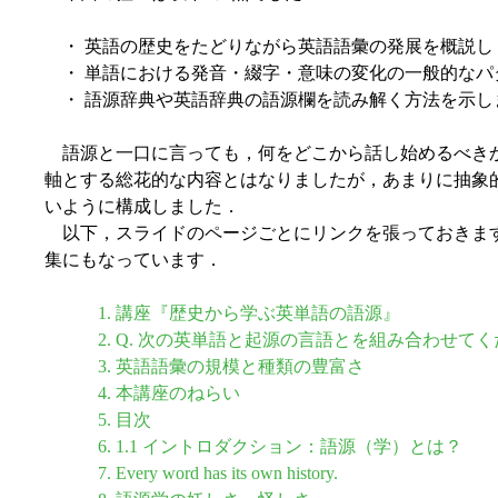
・ 英語の歴史をたどりながら英語語彙の発展を概説し
・ 単語における発音・綴字・意味の変化の一般的なパ
・ 語源辞典や英語辞典の語源欄を読み解く方法を示し
語源と一口に言っても，何をどこから話し始めるべき
軸とする総花的な内容とはなりましたが，あまりに抽象
いように構成しました．
以下，スライドのページごとにリンクを張っておきま
集にもなっています．
1. 講座『歴史から学ぶ英単語の語源』
2. Q. 次の英単語と起源の言語とを組み合わせて
3. 英語語彙の規模と種類の豊富さ
4. 本講座のねらい
5. 目次
6. 1.1 イントロダクション：語源（学）とは？
7. Every word has its own history.