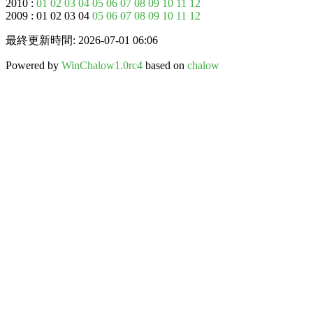
2010 :
01
02
03
04
05
06
07
08
09
10
11
12
2009 : 01 02 03 04
05
06
07
08
09
10
11
12
最終更新時間: 2026-07-01 06:06
Powered by
WinChalow1.0rc4
based on
chalow