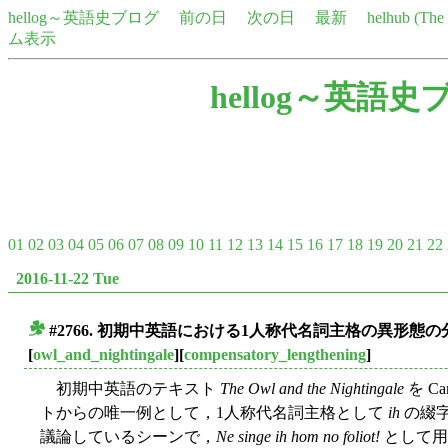
hellog～英語史ブログ
前の日
次の日
最新
helhub (Th
ム表示
hellog～英語史
01
02
03
04
05
06
07
08
09
10
11
12
13
14
15
16
17
18
19
20
21
22
2016-11-22 Tue
#2766. 初期中英語における1人称代名詞主格の異形態の
■
[
owl_and_nightingale
][
compensatory_lengthening
]
初期中英語のテキスト
The Owl and the Nightingale
を C
トからの唯一例として，1人称代名詞主格として
ih
の綴
議論しているシーンで，
Ne singe ih hom no foliot!
として用