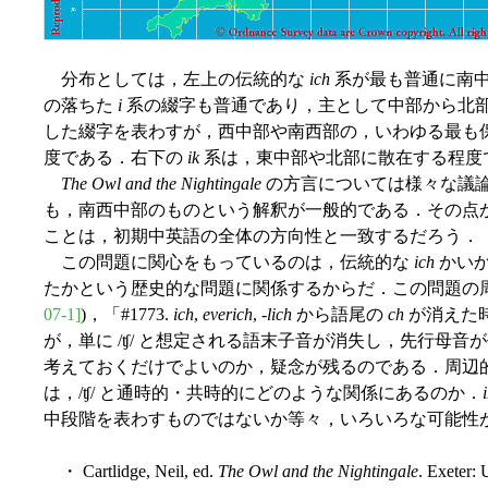
分布としては，左上の伝統的な
ich
系が最も普通に南
の落ちた
i
系の綴字も普通であり，主として中部から北
した綴字を表わすが，西中部や南西部の，いわゆる最も
度である．右下の
ik
系は，東中部や北部に散在する程度
The Owl and the Nightingale
の方言については様々な議
も，南西中部のものという解釈が一般的である．その点
ことは，初期中英語の全体の方向性と一致するだろう．
この問題に関心をもっているのは，伝統的な
ich
かい
たかという歴史的な問題に関係するからだ．この問題の周辺
07-1]
)，「#1773.
ich
,
everich
, -
lich
から語尾の
ch
が消えた時
が，単に /ʧ/ と想定される語末子音が消失し，先行母音が
考えておくだけでよいのか，疑念が残るのである．周辺
は，/ʧ/ と通時的・共時的にどのような関係にあるのか．
中段階を表わすものではないか等々，いろいろな可能性
・ Cartlidge, Neil, ed.
The Owl and the Nightingale
. Exeter: 