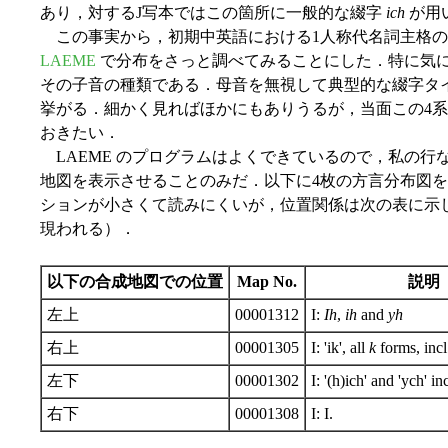
あり，対するJ写本ではこの箇所に一般的な綴字
ich
が用
この事実から，初期中英語における1人称代名詞主格の
LAEME
で分布をさっと調べてみることにした．特に気
その子音の種類である．母音を無視して典型的な綴字タ
挙がる．細かく見ればほかにもありうるが，当面この4
おきたい．
LAEME のプログラムはよくできているので，私の行
地図を表示させることのみだ．以下に4枚の方言分布図
ションが小さくて読みにくいが，位置関係は次の表に示
現われる）．
以下の合成地図での位置
Map No.
説明
左上
00001312
I:
Ih
,
ih
and
yh
右上
00001305
I: 'ik', all
k
forms, inc
左下
00001302
I: '(h)ich' and 'ych' in
右下
00001308
I: I.